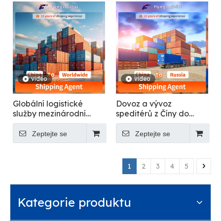
video
video
Globální logistické
Dovoz a vývoz
služby mezinárodní
speditérů z Číny do
přepravy: Čína kamkoli
Ruska
Zeptejte se
Zeptejte se
1
2
3
4
5
Kategorie produktu