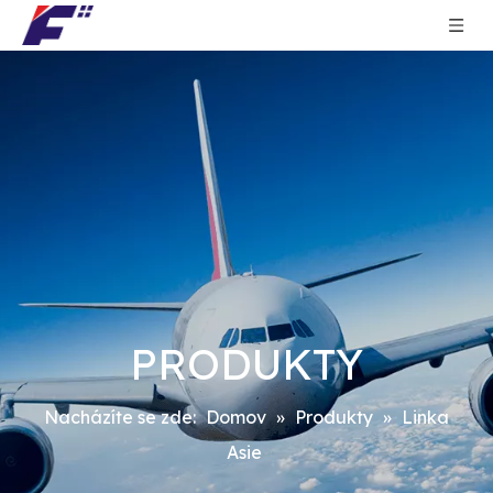
PRODUKTY
Nacházíte se zde:
Domov
»
Produkty
»
Linka
Asie