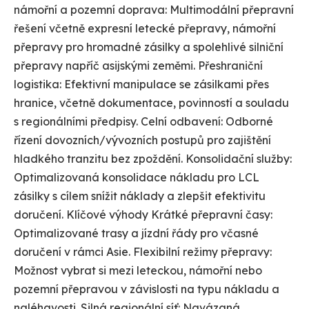
námořní a pozemní doprava: Multimodální přepravní
řešení včetně expresní letecké přepravy, námořní
přepravy pro hromadné zásilky a spolehlivé silniční
přepravy napříč asijskými zeměmi. Přeshraniční
logistika: Efektivní manipulace se zásilkami přes
hranice, včetně dokumentace, povinností a souladu
s regionálními předpisy. Celní odbavení: Odborné
řízení dovozních/vývozních postupů pro zajištění
hladkého tranzitu bez zpoždění. Konsolidační služby:
Optimalizovaná konsolidace nákladu pro LCL
zásilky s cílem snížit náklady a zlepšit efektivitu
doručení. Klíčové výhody Krátké přepravní časy:
Optimalizované trasy a jízdní řády pro včasné
doručení v rámci Asie. Flexibilní režimy přepravy:
Možnost vybrat si mezi leteckou, námořní nebo
pozemní přepravou v závislosti na typu nákladu a
naléhavosti. Silná regionální síť: Navázaná