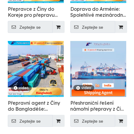
Přepravce z Číny do
Doprava do Arménie:
Koreje pro přepravu
Spolehlivé mezinárodní
potravin
nákladní služby
Zeptejte se
Zeptejte se
video
video
Přepravní agent z Číny
Přeshraniční řešení
do Bangladéše:
námořní přepravy z Číny
Mezinárodní nákladní
do Indie
doprava
Zeptejte se
Zeptejte se