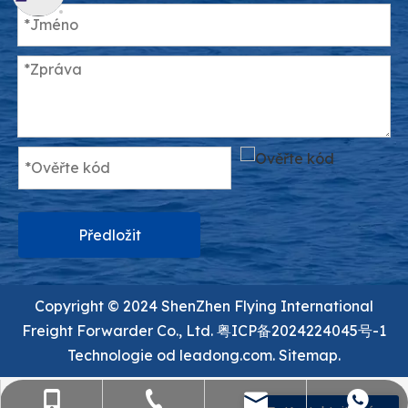
Předložit
Copyright ©️ 2024 ShenZhen Flying International
Freight Forwarder Co., Ltd.
粤ICP备2024224045号-1
Technologie od
leadong.com.
Sitemap.
sales@flying-trans.com
+86-755-36973380
+86- 15818568920
+86 13554758640