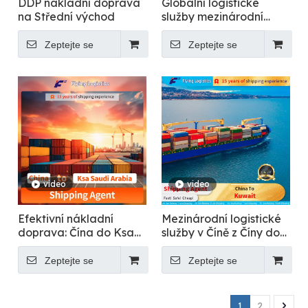
DDP nákladní doprava
Globální logistické
na Střední východ
služby mezinárodní
přepravy: Čína kamkoli
Zeptejte se
Zeptejte se
video
video
Efektivní nákladní
Mezinárodní logistické
doprava: Čína do Ksa
služby v Číně z Číny do
Saúdská Arábie
Kuvajtu
Zeptejte se
Zeptejte se
1
2