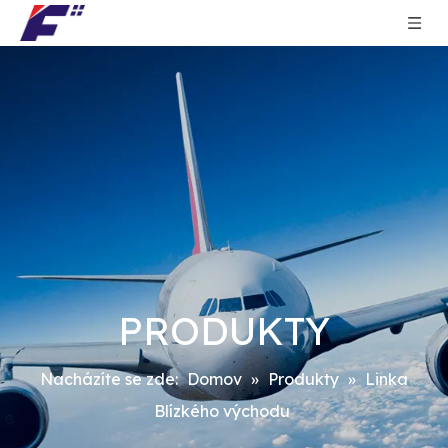
PRODUKTY
Nacházíte se zde:
Domov
»
Produkty
»
Linka
Blízkého východu