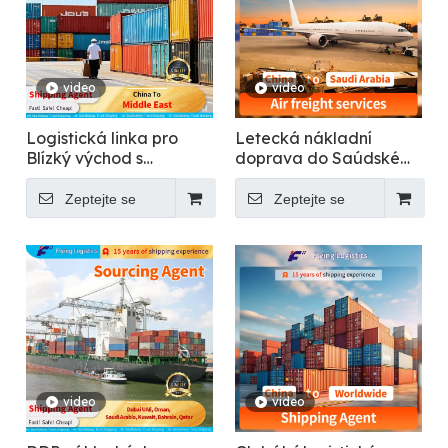
video
video
Logistická linka pro
Letecká nákladní
Blízký východ s
doprava do Saúdské
odbavením včetně
Arábie
daně
Zeptejte se
Zeptejte se
video
video