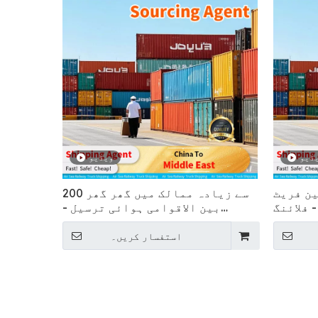
ڈیو
ویڈیو
ین فریٹ
200 سے زیادہ ممالک میں گھر گھر
 فلائنگ
بین الاقوامی ہوائی ترسیل -
پرواز
استفسار کریں۔