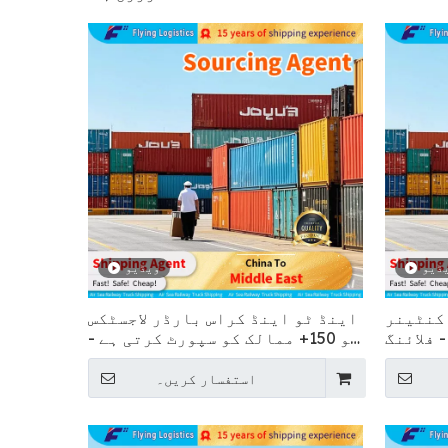
ڈیو
ویڈیو
 کنٹینر
اینڈ ٹو اینڈ کراس بارڈر لاجسٹکس
 فلائنگ
جو 150+ ممالک کو سپورٹ کرتی ہے -
فلائنگ
استفسار کریں۔