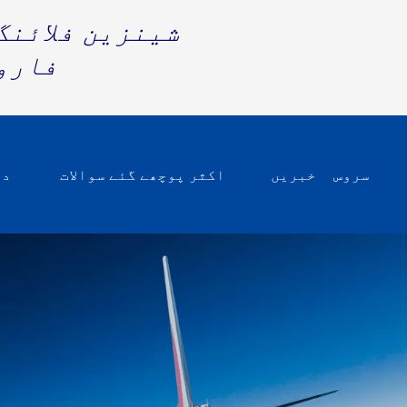
شینزین فلائنگ انٹرنیشنل فریٹ
فارو
سروس
خبریں
اکثر پوچھے گئے سوالات
در