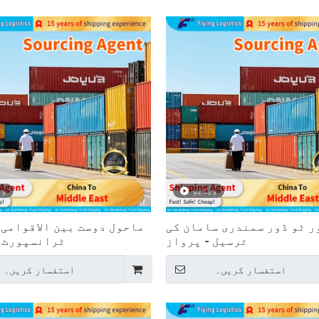
ویڈیو
وی
ر ٹو ڈور سمندری سامان کی
ماحول دوست بین الاقوامی
ترسیل - پرواز
ٹرانسپورٹ -
استفسار کریں۔
استفسار کریں۔