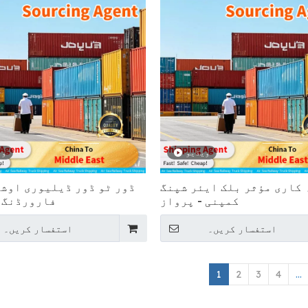
ویڈیو
وی
کاری مؤثر بلک ایئر شپنگ
ڈور ٹو ڈور ڈیلیوری اوش
کمپنی - پرواز
فارورڈنگ -
استفسار کریں۔
استفسار کریں۔
1
2
3
4
...