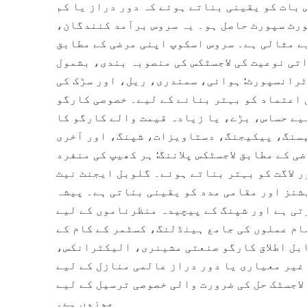
 بات کو یقینی بناتے ہوئے کہ دور دراز یا کم
ورٹ سپورٹ حاصل ہو۔ یہ سروس برآمد کنندگان،
 مثالی ہے۔ سروس اسکوپ اپنی مرضی کے مطابق
تی نوعیت کی لاجسٹکس کی منصوبہ بندی، بشمول
ٹرانسپورٹ: ہوائی، سمندری، ریل، اور سڑک کی
ل اعتماد کو بہتر بنانے کے لیے۔ خصوصی کارگو
یے حساس، بڑے، یا زیادہ قیمت والے کارگو کا
یسنگ، پیکیجنگ، دستاویزات، شپنگ، اور آخری
 کے مطابق لاجسٹکس پلاننگ: ہر کھیپ کی منفرد
 لاگت کو بہتر بناتے ہوئے۔ گلوبل ایجنٹ نیٹ
یشنز اور مقامی مدد کو یقینی بناتی ہے۔ پیشہ
تی ہے اور شپنگ کے پیچیدہ منظرناموں کے لیے
مام عملوں کی جامع ہینڈلنگ، کسٹمر کے کام کے
ابل اطلاق کارگو صنعتی مشینری، الیکٹرانکس،
غیر معیاری یا دور دراز عالمی منازل کے لیے
لاجسٹک حل کی ضرورت والی خصوصی ترسیل کے لیے
موزوں ہے۔