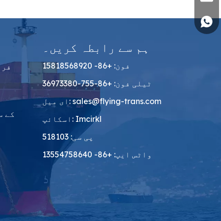
+86 1
ہم سے رابطہ کریں۔
فون: +86- 15818568920
ٹیلی فون: +86-755-36973380
sales@flying-trans.com
ای میل:
اسکائپ: Imcirkl
پی سی: 518103
واٹس ایپ: +86- 13554758640