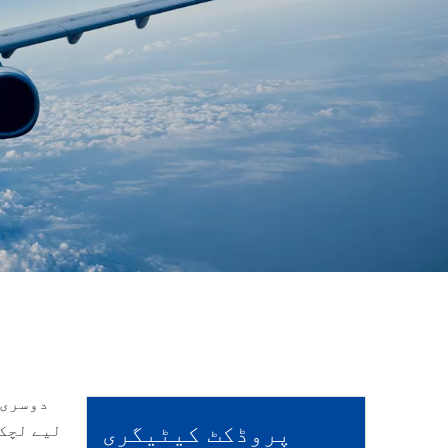
دوسری 
پروڈکٹ کیٹیگری
لیے لچکد