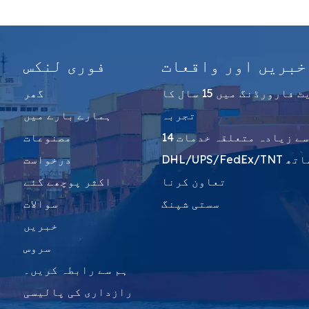
خبریں اور واقعات
فوری لنکس
فریٹ فارورڈنگ میں 15 سال کا
گھر
تجربہ
ہمارے بارے میں
14 سے زیادہ متعلقہ خدمات
مصنوعات
DHL/UPS/FedEx/TNT کے ساتھ
درخواست
تعاون کرنا
اکثر پوچھے گئے
سستی شپنگ
سوالات
خبریں
سروس
ہم سے رابطہ کریں۔
رازداری کی پالیسی