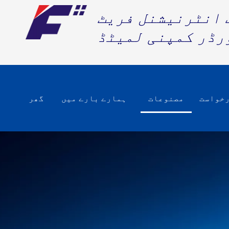
رڈر کمپنی لمیٹڈ
خواست
مصنوعات
ہمارے بارے میں
گھر