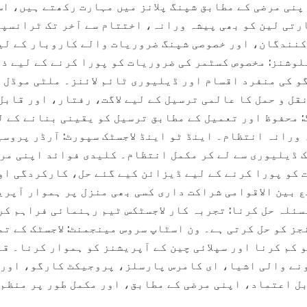
پنی مرضی کے مطابق شپنگ پلانز میں مہارت رکھتے ہیں، اس
رتی لین کو بھی پیشہ ورانہ، اختتام سے آخر تک ٹرانسپ
نندگان، اور خصوصی شپنگ ضروریات والے کاروبار کے لیے
لوشنز: مخصوص کسٹمر کی ضروریات کو پورا کرنے کے لیے ذا
و کی منفرد اقسام اور ڈیلیوری ٹائم لائنز۔ ملٹی موڈل 
قل و حمل کا عالمی ترسیل کے لیے لاگت، رفتار، اور قاب
 محفوظ اور تعمیل کے مطابق ترسیل کو یقینی بنانے کے ل
 ورانہ انتظام۔ اینڈ ٹو اینڈ لاجسٹک سپورٹ: آرڈر پروس
 ڈیلیوری سے لے کر مکمل انتظام۔ کلیدی فوائد اپنی مرضی
کو پورا کرنے کے لیے ڈیزائن کیے گئے حل، کارکردگی اور
ع بین الاقوامی شراکت داری کسی بھی منزل پر ہموار آپر
سئلہ حل کرنا: تجربہ کار لاجسٹکس ٹیم رہنمائی فراہم کر
ز کو حل کرتی ہے۔ ون اسٹاپ سروس مینجمنٹ: لاجسٹک کے ت
 کم کرنا اور سپلائی چین کے آپریشنز کو ہموار کرنا۔ ق
نے والی اشیا، ای کامرس پارسلز، پروجیکٹ کارگو، اور 
ل اعتماد، اپنی مرضی کے مطابق، اور مکمل طور پر منظم 