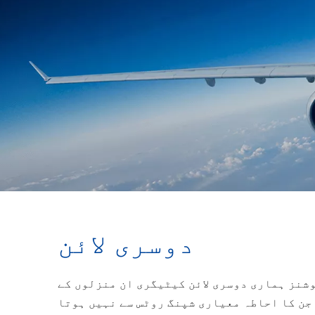
دوسری لائن
وشنز ہماری دوسری لائن کیٹیگری ان منزلوں کے
جن کا احاطہ معیاری شپنگ روٹس سے نہیں ہوتا