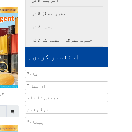
افریقہ لائن
مشرق وسطیٰ لائن
ایشیا لائن
جنوب مشرقی ایشیا کی لائن
استفسار کریں۔
ڈو