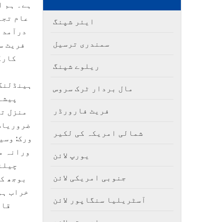
ہے۔ ہم ا
عام تجا
ایئر شپنگ
درآمد ک
سمندری ترسیل
فریٹ س
کارگ
ریلوے شپنگ
ن
ہینڈلنگ:
مال بردار ٹرک سروس
پیشہ
فریٹ فارورڈر
منزل تک
ضروریات 
شمالی امریکہ کی لکیر
ورک: وسی
ورانہ م
یورپ لائن
چیلنج
جنوبی امریکی لائن
بوجھ کو
خراب ہو
آسٹریلیا سنگاپور لائن
قاب