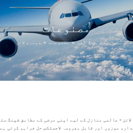
مصنوعات
آپ یہاں ہیں:
گھر
»
مصنوعات
»
دوسری لائن
لائن - عالمی منازل کے لیے اپنی مرضی کے مطابق شپنگ سل
ار، موزوں اور قابل بھروسہ لاجسٹکس حل فراہم کرتی ہے 