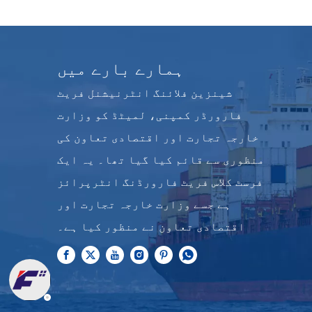
ہمارے بارے میں
شینزین فلائنگ انٹرنیشنل فریٹ
فارورڈر کمپنی، لمیٹڈ کو وزارت
خارجہ تجارت اور اقتصادی تعاون کی
منظوری سے قائم کیا گیا تھا۔ یہ ایک
فرسٹ کلاس فریٹ فارورڈنگ انٹرپرائز
ہے جسے وزارت خارجہ تجارت اور
اقتصادی تعاون نے منظور کیا ہے۔