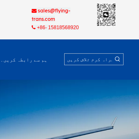
sales@flying-

trans.com

+86- 15818568920
ہم سے رابطہ کریں۔