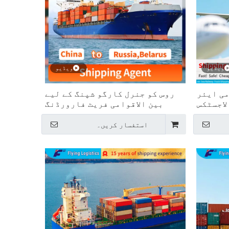
ویڈیو
ویڈیو
می ایئر
روس کو جنرل کارگو شپنگ کے لیے
لاجسٹکس
بین الاقوامی فریٹ فارورڈنگ
سروسز
استفسار کریں۔