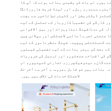
ے ہیں، اس بات کو یقینی بناتے ہوئے کہ آپ کا
ایئر، سمندر، ریل، اور لینڈ فریٹ فارورڈنگ:
کسٹمز ڈیکلریشن اور کلیئرنس: تاخیر سے بچنے
ر کارگو کی تقسیم: کاروبار کے تسلسل کے لیے
ہ کی مدد: شپنگ دستاویزات اور بین الاقوامی
پیشہ ورانہ انتظام۔ کلیدی فوائد 15+ سال کا صنعتی تجربہ: عالمی لاجسٹکس اور سپلائی چین
ند کنسلٹنٹس پیچیدہ شپنگ منظرناموں کے لیے
 کے بجٹ کو بہتر بنانے کے لیے تفصیلی قیمتوں
گو کی اقسام، صنعتوں، اور ترسیل کی ضروریات
کنندگان، مینوفیکچررز، تجارتی کمپنیوں، ای
 بناتے ہیں جو قابل بھروسہ، آخر سے آخر تک
لاجسٹک خدمات کی تلاش میں ہیں۔