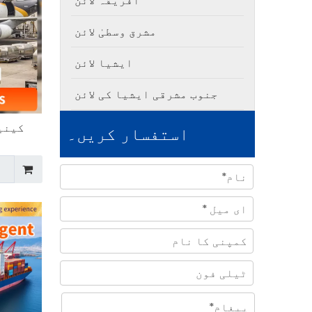
افریقہ لائن
مشرق وسطیٰ لائن
ایشیا لائن
جنوب مشرقی ایشیا کی لائن
کینی
استفسار کریں۔