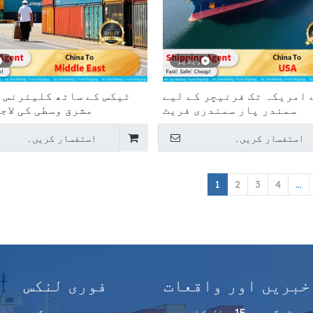
ویڈیو
 امریکہ تک فرنیچر کے لیے
ٹیکس کے ساتھ کلیئرنس 
سمندر پار سمندری فریٹ
مشرق وسطی کی لاجس
فارورڈنگ
استفسار کریں۔
استفسار کریں۔
1
2
3
4
...
خبریں اور واقعات
فوری لنکس