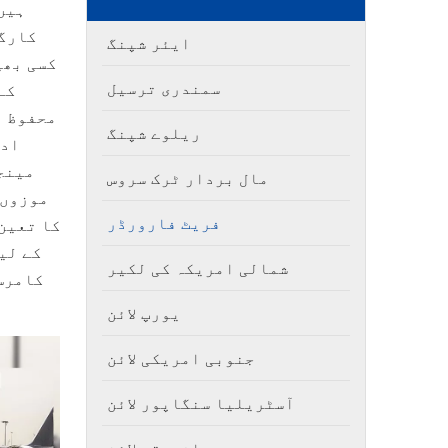
ہیں۔
کارگو
ایئر شپنگ
کسی بھی
سمندری ترسیل
کے
محفوظ ذ
ریلوے شپنگ
مینج
مال بردار ٹرک سروس
موزوں 
فریٹ فارورڈر
کا تعین
کے لی
شمالی امریکہ کی لکیر
کامرس
یورپ لائن
جنوبی امریکی لائن
آسٹریلیا سنگاپور لائن