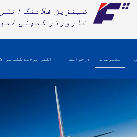
شینزین فلائنگ انٹر
فارورڈر کمپنی لمی
ں
مصنوعات
درخواست
اکثر پوچھے گئے سوالا