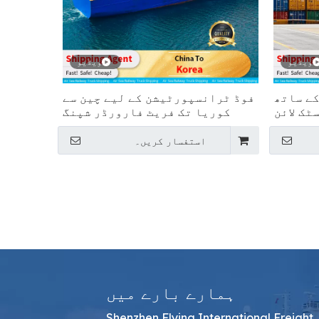
ویڈیو
ویڈیو
کے ساتھ
فوڈ ٹرانسپورٹیشن کے لیے چین سے
ٹک لائن
کوریا تک فریٹ فارورڈر شپنگ
استفسار کریں۔
ہمارے بارے میں
Shenzhen Flying International Freight