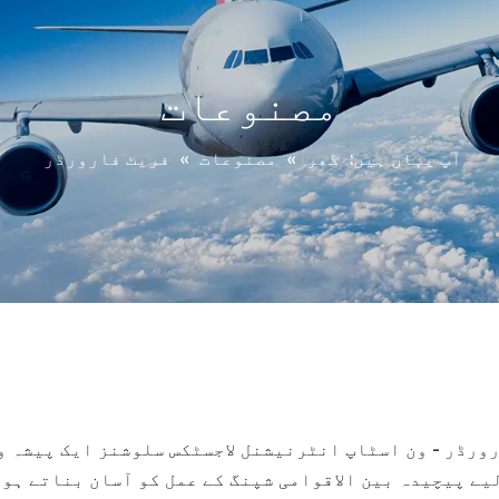
مصنوعات
آپ یہاں ہیں:
گھر
»
مصنوعات
»
فریٹ فارورڈر
ورڈر - ون اسٹاپ انٹرنیشنل لاجسٹکس سلوشنز ایک پیشہ و
یے پیچیدہ بین الاقوامی شپنگ کے عمل کو آسان بناتے ہو