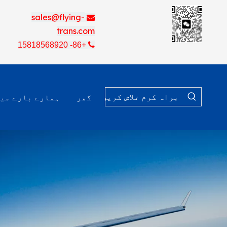
sales@flying-

trans.com
+86- 15818568920

گھر
ہمارے بارے می