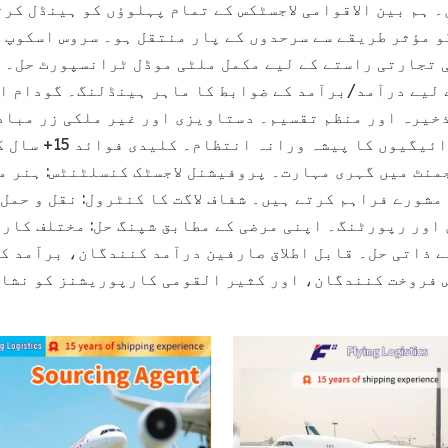
 ہم بین الاقوامی لاجسٹکس کے تمام پہلوؤں کو ہینڈل کرت
 مؤثر طریقے سے سرحدوں کے پار منتقل ہو۔ سروس اسکوپ 
 تجارتی راستے کے لیے مکمل ملٹی موڈل ٹرانسپورٹ حل۔ 
 لیے درآمد/برآمد کے ضوابط کا ماہر ہینڈلنگ۔ گودام او
خیرہ اور منظم تقسیم۔ دستاویزی اور غیر ملکی زر مبادل
ادائیگیوں کا 
منٹ میں گہری مہارت۔ پروفیشنل لاجسٹک کنسلٹنٹس: ہنر م
مشورے فراہم کرتے ہیں۔ شفاف لاگت کا کنٹرول: نقل و حمل
 اور رپورٹنگ۔ اپنی مرضی کے مطابق شپنگ حل: مختلف کار
ے ذاتی حل۔ قابل اطلاق صارفین درآمد کنندگان، برآمد 
 فروخت کنندگان، اور کثیر القومی کارپوریشنز کو نشانہ