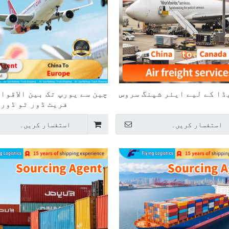
ڈا کے لیے ایئر شپنگ سروس
چین سے یورپ تک بین الاقوا
فریٹ ڈور ٹو ڈور 
استفسار کریں۔
استفسار کریں۔