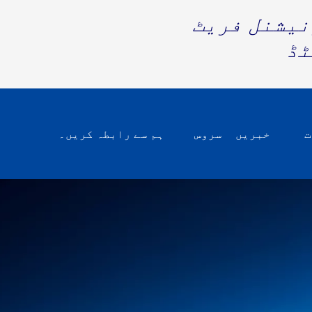
نیشنل فریٹ
ٹڈ
ت
خبریں
سروس
ہم سے رابطہ کریں۔