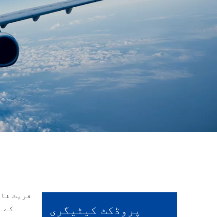
فریٹ فار
پروڈکٹ کیٹیگری
کے ل