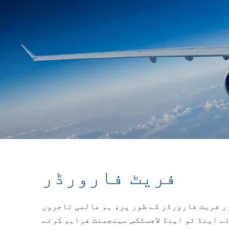
فریٹ فارورڈر
ر فریٹ فارورڈر کے طور پر، ہم عالمی تاجروں
ئے اینڈ ٹو اینڈ لاجسٹکس مینجمنٹ فراہم کرتے