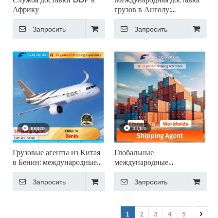
Африку
грузов в Анголу:
надежный партнер по
грузоперевозкам
Запросить
Запросить
видео
видео
Грузовые агенты из Китая
Глобальные
в Бенин: международные
международные
грузовые перевозки
логистические услуги: из
Китая в любую точку мира
Запросить
Запросить
1
2
3
4
5