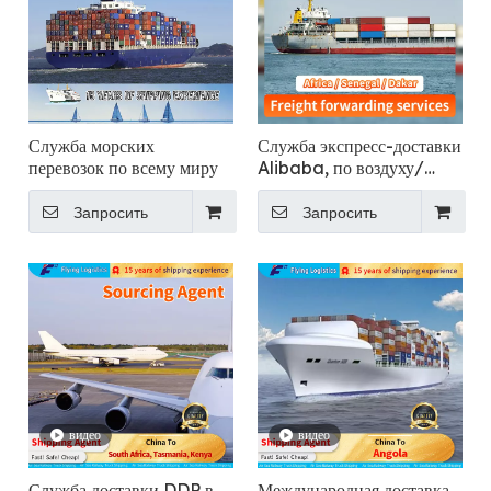
Служба морских
Служба экспресс-доставки
перевозок по всему миру
Alibaba, по воздуху/
морю/морю, груз/груз/
контейнерный экспедитор
Запросить
Запросить
LCL/агент из Китая в
Африку, Сенегал, Дакар
Fast DDP Logistics
видео
видео
Служба доставки DDP в
Международная доставка