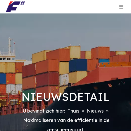
NIEUWSDETAIL
U bevindt zich hier:
Thuis
»
Nieuws
»
Maximaliseren van de efficiëntie in de
zeescheepvaart