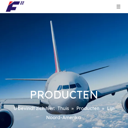
PRODUCTEN
U bevindt zich hier:
Thuis
»
Producten
»
Lijn
Noord-Amerika