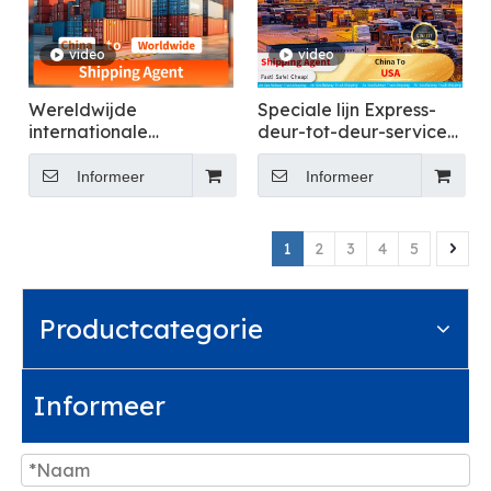
video
video
Wereldwijde
Speciale lijn Express-
internationale
deur-tot-deur-service
logistieke
van China naar de VS
verzenddiensten: China
Informeer
Informeer
naar overal
1
2
3
4
5
Productcategorie
Informeer