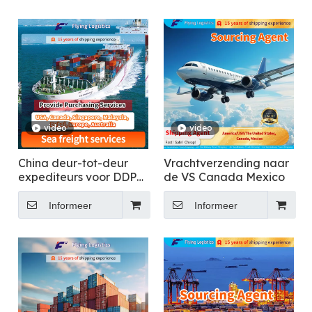
video
video
China deur-tot-deur
Vrachtverzending naar
expediteurs voor DDP
de VS Canada Mexico
zeevrachtvervoer naar
de VS, Canada,
Informeer
Informeer
Singapore, Maleisië,
Dubai, Europa,
Australië