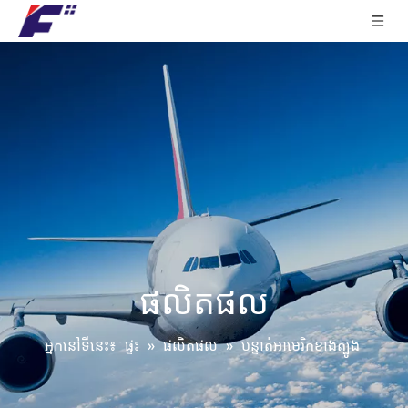
ផលិតផល
អ្នកនៅទីនេះ៖
ផ្ទះ
»
ផលិតផល
»
បន្ទាត់អាមេរិកខាងត្បូង