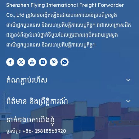
Shenzhen Flying International Freight Forwarder
Co., Ltd ត្រូវបានបង្កើតឡើងដោយមានការយល់ព្រមពីក្រសួង
ពាណិជ្ជកម្មបរទេស និងសហប្រតិបត្តិការសេដ្ឋកិច្ច។ វាជាសហគ្រាសដឹក
ជញ្ជូនទំនិញលំដាប់ថ្នាក់ទីមួយដែលត្រូវបានអនុម័តដោយក្រសួង
ពាណិជ្ជកម្មបរទេស និងសហប្រតិបត្តិការសេដ្ឋកិច្ច។
តំណភ្ជាប់រហ័ស
ព័ត៌មាន និងព្រឹត្តិការណ៍
ទាក់ទងមកយើងខ្ញុំ
ទូរស័ព្ទ៖ +86- 15818568920