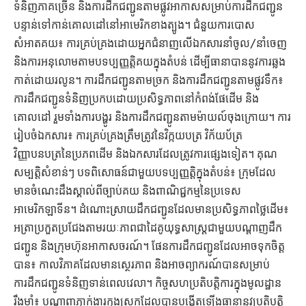
ទំនិញភាគច្រើន និងការដឹកជញ្ជូនតាមផ្លូវអាកាសសម្រាប់ការដឹកជញ្ជូន
បន្ទាន់ទៅកាន់គោលដៅនៅអាមេរិកខាងត្បូង។ ជំនួយការបោស
សំអាតគយ៖ ការគ្រប់គ្រងដោយអ្នកជំនាញលើឯកសារនាំចូល/នាំចេញ
និងការអនុលោមតាមបទប្បញ្ញត្តិគយក្នុងតំបន់ ដើម្បីធានាបាននូវការឆ្លង
កាត់ដោយរលូន។ ការដឹកជញ្ជូនតាមច្រក និងការដឹកជញ្ជូនតាមផ្លូវទឹក៖
ការដឹកជញ្ជូនទំនិញប្រកបដោយប្រសិទ្ធភាពនៅកំពង់ផែដើម និង
គោលដៅ រួមទាំងការបង្ហូរ និងការដឹកជញ្ជូនតាមម៉ាយល៍ចុងក្រោយ។ ការ
រៀបចំឯកសារ៖ ការគ្រប់គ្រងត្រឹមត្រូវនៃវិក្កយបត្រ វិក័យប័ត្រ
វិញ្ញាបនបត្រនៃប្រភពដើម និងឯកសារដែលត្រូវការផ្សេងទៀត។ គុណ
សម្បត្តិសំខាន់ៗ បទពិសោធន៍ជាមួយបទប្បញ្ញត្តិក្នុងតំបន់៖ ក្រុមដែល
មានចំណេះដឹងស្គាល់ពីច្បាប់គយ និងពាណិជ្ជកម្មនៃប្រទេស
អាមេរិកឡាទីន។ ដំណោះស្រាយដឹកជញ្ជូនដែលមានប្រសិទ្ធភាពថ្លៃដើម៖
អត្រាប្រកួតប្រជែងតាមរយៈភាពជាដៃគូយុទ្ធសាស្ត្រជាមួយបណ្តាញដឹក
ជញ្ជូន និងក្រុមហ៊ុនអាកាសចរណ៍។ ផែនការដឹកជញ្ជូនដែលអាចទុកចិត្ត
បាន៖ កាលវិភាគដែលមានស្ថេរភាព និងអាចព្យាករណ៍បានសម្រាប់
ការដឹកជញ្ជូនទំនិញទាន់ពេលវេលា។ កិច្ចសហប្រតិបត្តិការក្នុងមូលដ្ឋាន
រឹងមាំ៖ បណ្តាញភ្នាក់ងារក្នុងស្រុកដែលបានបង្កើតឡើងធានានូវប្រតិបត្តិ