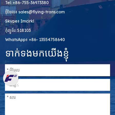
Tel: +86-755-36973380
អ៊ីមែល៖
sales@flying-trans.com
Skype៖ Imcirkl
កុំព្យូទ័រ: 518103
WhatsApp៖ +86- 13554758640
ទាក់ទងមកយើងខ្ញុំ