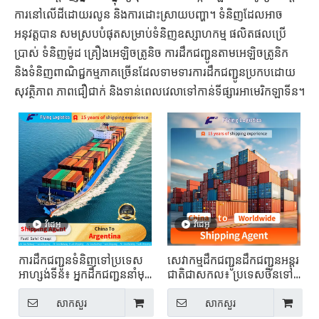
ការនៅលើដីដោយរលូន និងការដោះស្រាយបញ្ហា។ ទំនិញដែលអាច
អនុវត្តបាន សមស្របបំផុតសម្រាប់ទំនិញឧស្សាហកម្ម ផលិតផលប្រើ
ប្រាស់ ទំនិញម៉ូដ គ្រឿងអេឡិចត្រូនិច ការដឹកជញ្ជូនតាមអេឡិចត្រូនិក
និងទំនិញពាណិជ្ជកម្មភាគច្រើនដែលទាមទារការដឹកជញ្ជូនប្រកបដោយ
សុវត្ថិភាព ភាពជឿជាក់ និងទាន់ពេលវេលាទៅកាន់ទីផ្សារអាមេរិកឡាទីន។
វីដេអូ
វីដេអូ
ការដឹកជញ្ជូនទំនិញទៅប្រទេស
សេវាកម្មដឹកជញ្ជូនដឹកជញ្ជូនអន្តរ
អាហ្សង់ទីន៖ អ្នកដឹកជញ្ជូននាំមុខ
ជាតិជាសកល៖ ប្រទេសចិនទៅ
គេ
គ្រប់ទីកន្លែង
សាកសួរ
សាកសួរ