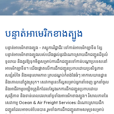
បន្ទាត់អាមេរិកខាងត្បូង
បន្ទាត់អាមេរិកខាងត្បូង - ភស្តុភារវិជ្ជាជីវៈទៅកាន់អាមេរិកឡាទីន ខ្សែ
បន្ទាត់អាមេរិកខាងត្បូងរបស់យើងផ្តល់នូវដំណោះស្រាយដឹកជញ្ជូនដ៏ទូលំ
ទូលាយ និងគួរឱ្យទុកចិត្តសម្រាប់ការដឹកជញ្ជូនទៅកាន់បណ្តាប្រទេសនៅ
អាមេរិកឡាទីន។ យើងផ្តោតលើការដឹកជញ្ជូនប្រកបដោយប្រសិទ្ធភាព
សន្សំសំចៃ និងអនុលោមភាព គ្របដណ្តប់កំពង់ផែធំៗ អាកាសយានដ្ឋាន
និងគោលដៅក្នុងស្រុក។ សេវាកម្មនេះគឺល្អសម្រាប់អ្នកនាំចេញ អ្នកនាំចូល
និងអាជីវកម្មអេឡិចត្រូនិកដែលស្វែងរកការដឹកជញ្ជូនប្រកបដោយ
សុវត្ថិភាព និងទាន់ពេលវេលានៅទូទាំងអាមេរិកខាងត្បូង។ វិសាលភាពនៃ
សេវាកម្ម Ocean & Air Freight Services: ដំណោះស្រាយដឹក
ជញ្ជូនដែលអាចបត់បែនបាន រួមទាំងការដឹកជញ្ជូនតាមសមុទ្រសម្រាប់