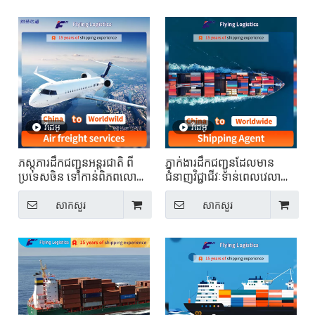
វីដេអូ
វីដេអូ
ភស្តុភារដឹកជញ្ជូនអន្តរជាតិ ពី
ភ្នាក់ងារដឹកជញ្ជូនដែលមាន
ប្រទេសចិន ទៅកាន់ពិភពលោក
ជំនាញវិជ្ជាជីវៈទាន់ពេលវេលា
ទ្វារដល់ទ្វារ ភស្តុភារ
សេវាកម្មដឹកជញ្ជូនកុងតឺន័រ
តម្លៃថោក ដឹកជញ្ជូនទៅកាន់ទូ
សាកសួរ
សាកសួរ
ទាំងពិភពលោក