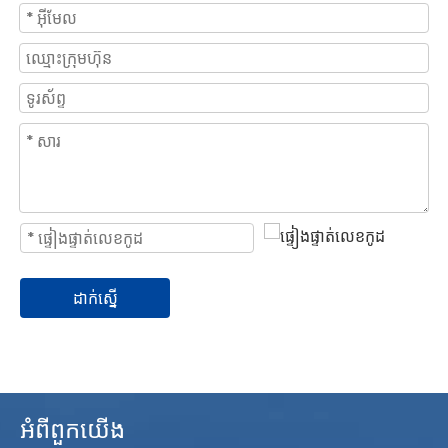
ដាក់ស្នើ
អំពីពួកយើង