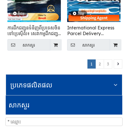
វីដេអូ
វីដេអូ
ការដឹកជញ្ជូនទំនិញពីប្រទេសចិន
International Express
ទៅប្រេស៊ីល៖ សេវាកម្មដឹកជញ្ជូន
Parcel Delivery
អន្តរជាតិ
Services Logistics
Delivery to
សាកសួរ
សាកសួរ
Colombia/Peru/Chile
1
2
3
ប្រភេទផលិតផល
សាកសួរ