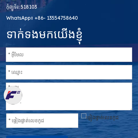
កុំព្យូទ័រ: 518103
WhatsApp៖ +86- 13554758640
ទាក់ទងមកយើងខ្ញុំ