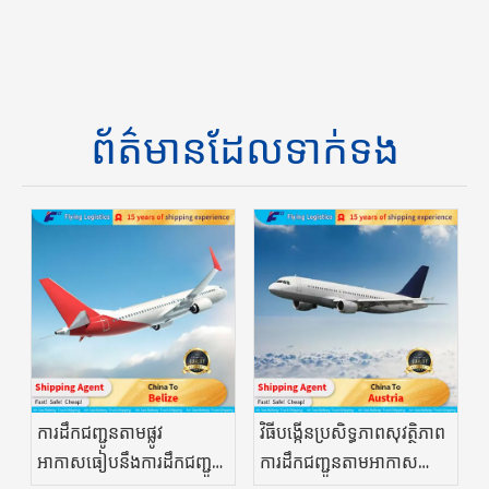
ព័ត៌មានដែលទាក់ទង
ការដឹកជញ្ជូនតាមផ្លូវ
វិធីបង្កើនប្រសិទ្ធភាពសុវត្ថិភាព
អាកាសធៀបនឹងការដឹកជញ្ជូន
ការដឹកជញ្ជូនតាមអាកាស