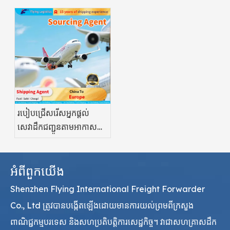
តាមសមុទ្រ៖ តើមួយណាល្អ
Pharma
ជាងសម្រាប់ឱសថ?
របៀបជ្រើសរើសអ្នកផ្តល់
សេវាដឹកជញ្ជូនតាមអាកាស
ត្រឹមត្រូវ ឱសថស្ថាន
អំពីពួកយើង
Shenzhen Flying International Freight Forwarder
Co., Ltd ត្រូវបានបង្កើតឡើងដោយមានការយល់ព្រមពីក្រសួង
ពាណិជ្ជកម្មបរទេស និងសហប្រតិបត្តិការសេដ្ឋកិច្ច។ វាជាសហគ្រាសដឹក