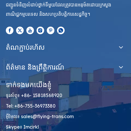
ជញ្ជូនទំនិញលំដាប់ថ្នាក់ទីមួយដែលត្រូវបានអនុម័តដោយក្រសួង
ពាណិជ្ជកម្មបរទេស និងសហប្រតិបត្តិការសេដ្ឋកិច្ច។
តំណភ្ជាប់រហ័ស
ព័ត៌មាន និងព្រឹត្តិការណ៍
ទាក់ទងមកយើងខ្ញុំ
ទូរស័ព្ទ៖ +86- 15818568920
Tel: +86-755-36973380
អ៊ីមែល៖
sales@flying-trans.com
Skype៖ Imcirkl