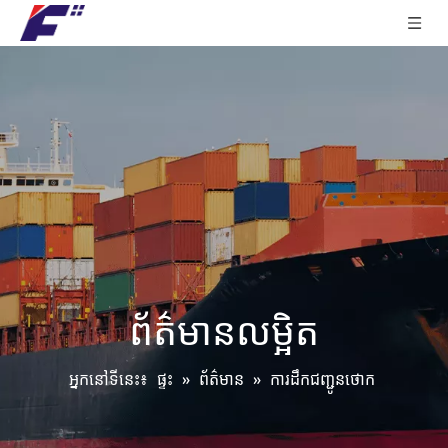
ព័ត៌មាន​លម្អិត
អ្នកនៅទីនេះ៖
ផ្ទះ
»
ព័ត៌មាន
»
ការដឹកជញ្ជូនថោក