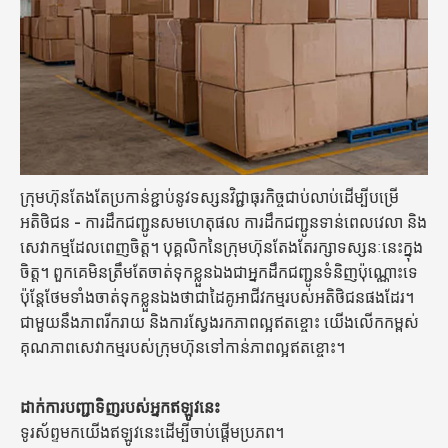
ក្រុមហ៊ុនតែងតែប្រកាន់ខ្ជាប់នូវទស្សនវិជ្ជាធុរកិច្ចជាប់លាប់ដើម្បីបម្រើ
អតិថិជន - ការដឹកជញ្ជូនសមហេតុផល ការដឹកជញ្ជូនទាន់ពេលវេលា និង
សេវាកម្មដែលពេញចិត្ត។ បុគ្គលិកនៃក្រុមហ៊ុនតែងតែរក្សាទស្សនៈនេះក្នុង
ចិត្ត។ ពួកគេមិនត្រឹមតែចាត់ទុកខ្លួនឯងជាអ្នកដឹកជញ្ជូនទំនិញប៉ុណ្ណោះទេ
ប៉ុន្តែថែមទាំងចាត់ទុកខ្លួនឯងថាជាដៃគូអាជីវកម្មរបស់អតិថិជនផងដែរ។
ជាមួយនឹងភាពរីករាយ និងការស្វែងរកភាពល្អឥតខ្ចោះ យើងលើកកម្ពស់
គុណភាពសេវាកម្មរបស់ក្រុមហ៊ុនទៅកាន់ភាពល្អឥតខ្ចោះ។
ដាក់ការបញ្ជាទិញរបស់អ្នកឥឡូវនេះ
ទូរស័ព្ទមកយើងឥឡូវនេះដើម្បីចាប់ផ្តើមប្រភព។