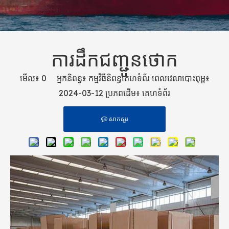
ការដឹកជញ្ជូនថោក
មើល៖
0
អ្នកនិពន្ធ៖ កម្មវិធីនិពន្ធគេហទំព័រ ពេលវេលាបោះពុម្ព៖
2024-03-12 ប្រភពដើម៖
គេហទំព័រ
សាកសួរ