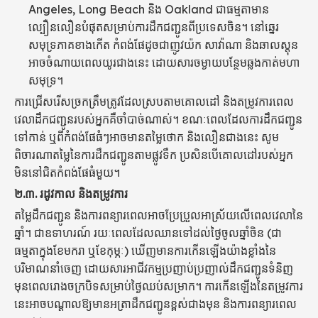
Angeles, Long Beach និង Oakland ជាធម្មតាមាន
ល្បឿនលឿនបំផុតសម្រាប់ការដឹកជញ្ជូនពីប្រទេសចិន។ នៅឆ្នេរ
សមុទ្រភាគខាងកើត កំពង់ផែដូចជាញូវយ៉ក សាវ៉ាណា និងឆាលស្តុន
អាចចំណាយពេលយូរជាងនេះ ដោយសារចម្ងាយបន្ថែមឆ្លងកាត់មហា
សមុទ្រ។
ការជ្រើសរើសច្រកត្រឹមត្រូវដែលស្របតាមគោលដៅ និងតម្រូវការពេល
វេលាដឹកជញ្ជូនរបស់អ្នកគឺចាំបាច់ណាស់។ ខណៈពេលដែលការដឹកជញ្ជូន
ទៅកាន់ ឬពីកំពង់ផែធំៗអាចមានតម្លៃថោក និងលឿនជាងនេះ សូម
ពិចារណាតម្លៃនៃការដឹកជញ្ជូនតាមផ្លូវទឹក ប្រសិនបើគោលដៅរបស់អ្នក
មិននៅជិតកំពង់ផែធំមួយ។
២.៣.
រដូវកាល និងតម្រូវការ
តម្លៃដឹកជញ្ជូន និងការពន្យារពេលអាចប្រែប្រួលអាស្រ័យលើពេលវេលានៃ
ឆ្នាំ។ ជាឧទាហរណ៍ រយៈពេលដែលឈានទៅដល់ថ្ងៃចូលឆ្នាំចិន (ជា
ធម្មតាក្នុងខែមករា ឬខែកុម្ភៈ) ឃើញមានការកើនឡើងយ៉ាងខ្លាំងនៃ
បរិមាណនាំចេញ ដោយសារអាជីវកម្មប្រញាប់ប្រញាល់ដឹកជញ្ជូនទំនិញ
មុនពេលរោងចក្របិទសម្រាប់ថ្ងៃឈប់សម្រាក។ ការកើនឡើងនៃតម្រូវការ
នេះអាចបណ្តាលឱ្យមានអត្រាដឹកជញ្ជូនខ្ពស់ជាងមុន និងការពន្យារពេល