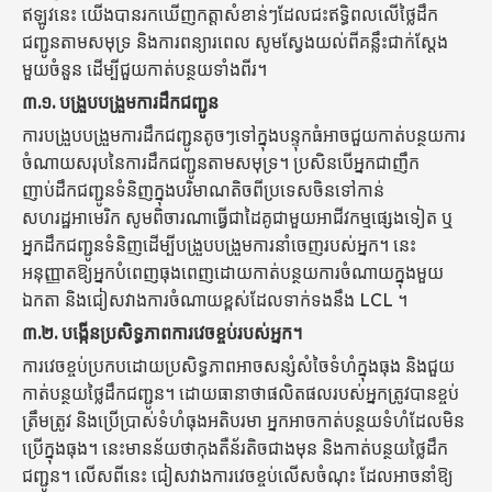
ឥឡូវនេះ យើងបានរកឃើញកត្តាសំខាន់ៗដែលជះឥទ្ធិពលលើថ្លៃដឹក
ជញ្ជូនតាមសមុទ្រ និងការពន្យារពេល សូមស្វែងយល់ពីគន្លឹះជាក់ស្តែង
មួយចំនួន ដើម្បីជួយកាត់បន្ថយទាំងពីរ។
៣.១.
បង្រួបបង្រួមការដឹកជញ្ជូន
ការបង្រួបបង្រួមការដឹកជញ្ជូនតូចៗទៅក្នុងបន្ទុកធំអាចជួយកាត់បន្ថយការ
ចំណាយសរុបនៃការដឹកជញ្ជូនតាមសមុទ្រ។ ប្រសិនបើអ្នកជាញឹក
ញាប់ដឹកជញ្ជូនទំនិញក្នុងបរិមាណតិចពីប្រទេសចិនទៅកាន់
សហរដ្ឋអាមេរិក សូមពិចារណាធ្វើជាដៃគូជាមួយអាជីវកម្មផ្សេងទៀត ឬ
អ្នកដឹកជញ្ជូនទំនិញដើម្បីបង្រួបបង្រួមការនាំចេញរបស់អ្នក។ នេះ
អនុញ្ញាតឱ្យអ្នកបំពេញធុងពេញដោយកាត់បន្ថយការចំណាយក្នុងមួយ
ឯកតា និងជៀសវាងការចំណាយខ្ពស់ដែលទាក់ទងនឹង LCL ។
៣.២.
បង្កើនប្រសិទ្ធភាពការវេចខ្ចប់របស់អ្នក។
ការវេចខ្ចប់ប្រកបដោយប្រសិទ្ធភាពអាចសន្សំសំចៃទំហំក្នុងធុង និងជួយ
កាត់បន្ថយថ្លៃដឹកជញ្ជូន។ ដោយធានាថាផលិតផលរបស់អ្នកត្រូវបានខ្ចប់
ត្រឹមត្រូវ និងប្រើប្រាស់ទំហំធុងអតិបរមា អ្នកអាចកាត់បន្ថយទំហំដែលមិន
ប្រើក្នុងធុង។ នេះមានន័យថាកុងតឺន័រតិចជាងមុន និងកាត់បន្ថយថ្លៃដឹក
ជញ្ជូន។ លើសពីនេះ ជៀសវាងការវេចខ្ចប់លើសចំណុះ ដែលអាចនាំឱ្យ