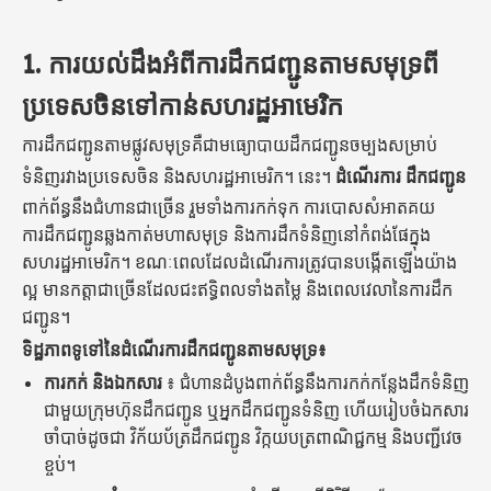
1. ការយល់ដឹងអំពីការដឹកជញ្ជូនតាមសមុទ្រពី
ប្រទេសចិនទៅកាន់សហរដ្ឋអាមេរិក
ការដឹកជញ្ជូនតាមផ្លូវសមុទ្រគឺជាមធ្យោបាយដឹកជញ្ជូនចម្បងសម្រាប់
ទំនិញរវាងប្រទេសចិន និងសហរដ្ឋអាមេរិក។ នេះ។
ដំណើរការ ដឹកជញ្ជូន
ពាក់ព័ន្ធនឹងជំហានជាច្រើន រួមទាំងការកក់ទុក ការបោសសំអាតគយ
ការដឹកជញ្ជូនឆ្លងកាត់មហាសមុទ្រ និងការដឹកទំនិញនៅកំពង់ផែក្នុង
សហរដ្ឋអាមេរិក។ ខណៈពេលដែលដំណើរការត្រូវបានបង្កើតឡើងយ៉ាង
ល្អ មានកត្តាជាច្រើនដែលជះឥទ្ធិពលទាំងតម្លៃ និងពេលវេលានៃការដឹក
ជញ្ជូន។
ទិដ្ឋភាពទូទៅនៃដំណើរការដឹកជញ្ជូនតាមសមុទ្រ៖
ការកក់ និងឯកសារ
៖ ជំហានដំបូងពាក់ព័ន្ធនឹងការកក់កន្លែងដឹកទំនិញ
ជាមួយក្រុមហ៊ុនដឹកជញ្ជូន ឬអ្នកដឹកជញ្ជូនទំនិញ ហើយរៀបចំឯកសារ
ចាំបាច់ដូចជា វិក័យប័ត្រដឹកជញ្ជូន វិក្កយបត្រពាណិជ្ជកម្ម និងបញ្ជីវេច
ខ្ចប់។