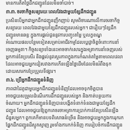
មានការគិតថ្លៃដឹកជញ្ជូនដែលមិនចាំបាច់។
៣.៣.
ចរចាកិច្ចសន្យារយៈពេលវែងជាមួយខ្សែដឹកជញ្ជូន
ប្រសិនបើអ្នកជាអ្នកដឹកជញ្ជូនញឹកញាប់ សូមពិចារណាលើការចរចាកិច្ច
សន្យារយៈពេលវែងជាមួយខ្សែដឹកជញ្ជូនរបស់អ្នក។ ជារឿយៗខ្សែដឹក
ជញ្ជូនមានឆន្ទៈក្នុងការផ្តល់ជូននូវការបញ្ចុះតម្លៃ ឬលក្ខខណ្ឌ
អំណោយផលបន្ថែមទៀតសម្រាប់អាជីវកម្មដែលប្តេជ្ញាចិត្តចំពោះការនាំ
ចេញធម្មតា។ កិច្ចសន្យាទាំងនេះអាចចាក់សោរក្នុងអត្រាការនាំចេញរបស់
អ្នកកាន់តែប្រសើរ និងផ្តល់នូវស្ថេរភាពក្នុងការកំណត់តម្លៃតាមពេលវេលា
ដែលអាចជួយអ្នកជៀសវាងការកើនឡើងថ្លៃដើមដែលមិនរំពឹងទុក
ដោយសារការប្រែប្រួលទីផ្សារ។
៣.៤.
ប្រើអ្នកដឹកជញ្ជូនទំនិញ
ភាពជាដៃគូជាមួយអ្នកដឹកជញ្ជូនទំនិញដែលអាចទុកចិត្តបាន
អាចជួយសម្រួលដំណើរការដឹកជញ្ជូនរបស់អ្នក និងកាត់បន្ថយការ
ចំណាយ។ អ្នកដឹកជញ្ជូនទំនិញបានបង្កើតទំនាក់ទំនងជាមួយខ្សែដឹក
ជញ្ជូន ដែលអាចជួយឱ្យពួកគេចរចាអត្រាការប្រាក់កាន់តែប្រសើរឡើង
ជំនួសអ្នក។ ពួកគេក៏មានបទពិសោធន៍ច្រើន និងអាចជួយអ្នកក្នុងការរុករក
ផ្នែកដឹកជញ្ជូនដ៏ស្មុគស្មាញ រួមទាំងការកក់ទំនិញ ការរៀបចំការដឹកជញ្ជូន