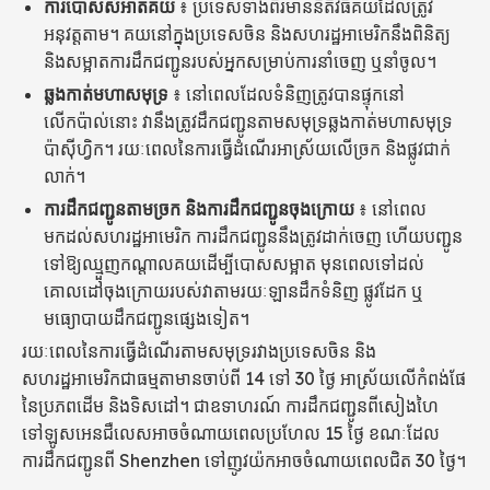
ការបោសសំអាតគយ
៖ ប្រទេសទាំងពីរមាននីតិវិធីគយដែលត្រូវ
អនុវត្តតាម។ គយនៅក្នុងប្រទេសចិន និងសហរដ្ឋអាមេរិកនឹងពិនិត្យ
និងសម្អាតការដឹកជញ្ជូនរបស់អ្នកសម្រាប់ការនាំចេញ ឬនាំចូល។
ឆ្លងកាត់មហាសមុទ្រ
៖ នៅពេលដែលទំនិញត្រូវបានផ្ទុកនៅ
លើកប៉ាល់នោះ វានឹងត្រូវដឹកជញ្ជូនតាមសមុទ្រឆ្លងកាត់មហាសមុទ្រ
ប៉ាស៊ីហ្វិក។ រយៈពេលនៃការធ្វើដំណើរអាស្រ័យលើច្រក និងផ្លូវជាក់
លាក់។
ការដឹកជញ្ជូនតាមច្រក និងការដឹកជញ្ជូនចុងក្រោយ
៖ នៅពេល
មកដល់សហរដ្ឋអាមេរិក ការដឹកជញ្ជូននឹងត្រូវដាក់ចេញ ហើយបញ្ជូន
ទៅឱ្យឈ្មួញកណ្តាលគយដើម្បីបោសសម្អាត មុនពេលទៅដល់
គោលដៅចុងក្រោយរបស់វាតាមរយៈឡានដឹកទំនិញ ផ្លូវដែក ឬ
មធ្យោបាយដឹកជញ្ជូនផ្សេងទៀត។
រយៈពេលនៃការធ្វើដំណើរតាមសមុទ្ររវាងប្រទេសចិន និង
សហរដ្ឋអាមេរិកជាធម្មតាមានចាប់ពី 14 ទៅ 30 ថ្ងៃ អាស្រ័យលើកំពង់ផែ
នៃប្រភពដើម និងទិសដៅ។ ជាឧទាហរណ៍ ការដឹកជញ្ជូនពីសៀងហៃ
ទៅឡូសអេនជឺលេសអាចចំណាយពេលប្រហែល 15 ថ្ងៃ ខណៈដែល
ការដឹកជញ្ជូនពី Shenzhen ទៅញូវយ៉កអាចចំណាយពេលជិត 30 ថ្ងៃ។