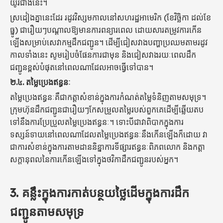
យូរជាងនេះ។
ស្រដៀងគ្នានេះដែរ រដូវវិស្សមកាលនៅសហរដ្ឋអាមេរិក (ខែវិច្ឆិកា ដល់ខែ
ធ្នូ) ជារឿយៗបណ្តាលឱ្យមានការពន្យារពេល ដោយសារតម្រូវការកើន
ឡើងសម្រាប់សេវាកម្មដឹកជញ្ជូន។ ដើម្បីជៀសវាងបញ្ហាប្រឈមតាមរដូវ
កាលទាំងនេះ សូមរៀបចំផែនការជាមុន និងជៀសវាងរយៈពេលដឹក
ជញ្ជូនខ្ពស់បំផុតនៅពេលណាដែលអាចធ្វើទៅបាន។
២.៤.
តម្លៃប្រេងឥន្ធនៈ
តម្លៃប្រេងឥន្ធនៈគឺជាកត្តាសំខាន់ក្នុងការកំណត់តម្លៃទំនិញតាមសមុទ្រ។
ក្រុមហ៊ុនដឹកជញ្ជូនជារឿយៗកែសម្រួលតម្លៃរបស់ពួកគេដើម្បីឆ្លើយតប
ទៅនឹងការប្រែប្រួលតម្លៃប្រេងឥន្ធនៈ។ ទោះបីជាវាពិបាកក្នុងការ
ទស្សន៍ទាយនៅពេលណាដែលតម្លៃប្រេងឥន្ធនៈនឹងកើនឡើងក៏ដោយ វា
ជាការសំខាន់ក្នុងការតាមដាននិន្នាការទីផ្សារឥន្ធនៈពិភពលោក និងកត្តា
សក្តានុពលនៃការកើនឡើងទៅក្នុងថវិកាដឹកជញ្ជូនរបស់អ្នក។
3. គន្លឹះក្នុងការកាត់បន្ថយថ្លៃដើមក្នុងការដឹក
ជញ្ជូនតាមសមុទ្រ