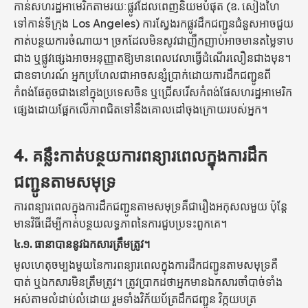
កាន់សហរដ្ឋអាមេរិកតាមរយៈផ្លូវដែលពេញនិយមបំផុត (ឧ. សៀងហៃ
ទៅកាន់ទីក្រុង Los Angeles) ការស្វែងរកផ្លូវដឹកជញ្ជូនជំនួសអាចជួយ
កាត់បន្ថយការចំណាយ។ ច្រកដែលមិនសូវជាញឹកញាប់អាចមានតម្លៃទាប
ជាង ឬផ្លូវផ្សេងអាចអនុញ្ញាតឱ្យមានពេលវេលាធ្វើដំណើរលឿនជាងមុន។
ជាឧទាហរណ៍ អ្នកប្រហែលជាអាចសន្សំប្រាក់ដោយការដឹកជញ្ជូនពី
កំពង់ផែតូចជាងនៅក្នុងប្រទេសចិន ឬជ្រើសរើសកំពង់ផែសហរដ្ឋអាមេរិក
ផ្សេងដោយផ្អែកលើភាពជិតទៅនឹងគោលដៅចុងក្រោយរបស់អ្នក។
4. គន្លឹះកាត់បន្ថយការពន្យារពេលក្នុងការដឹក
ជញ្ជូនតាមសមុទ្រ
ការពន្យារពេលក្នុងការដឹកជញ្ជូនតាមសមុទ្រគឺជារឿងអកុសលមួយ ប៉ុន្តែ
មានវិធីដើម្បីកាត់បន្ថយលទ្ធភាពនៃការជួបប្រទះពួកគេ។
៤.១.
ធានាបាននូវឯកសារត្រឹមត្រូវ។
មូលហេតុចម្បងមួយនៃការពន្យារពេលក្នុងការដឹកជញ្ជូនតាមសមុទ្រគឺ
បាត់ ឬឯកសារមិនត្រឹមត្រូវ។ ត្រូវប្រាកដថាអ្នកមានឯកសារចាំបាច់ទាំង
អស់តាមលំដាប់លំដោយ រួមទាំងវិក័យប័ត្រដឹកជញ្ជូន វិក្កយបត្រ