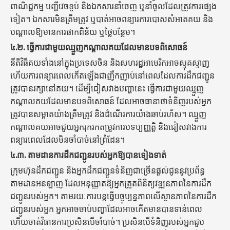
ពាណិជ្ជកម្ម បញ្ជីវេចខ្ចប់ និងឯកសារនាំចេញ ឬនាំចូលដែលត្រូវការផ្សេង
ទៀត។ ឯកសារមិនត្រឹមត្រូវ ឬបាត់អាចពន្យារការបោសសំអាតគយ និង
បណ្តាលឱ្យមានការផាកពិន័យ ឬថ្លៃបន្ថែម។
៤.២.
ធ្វើការជាមួយឈ្មួញកណ្តាលគយដែលមានបទពិសោធន៍
នីតិវិធីគយទាំងនៅក្នុងប្រទេសចិន និងសហរដ្ឋអាមេរិកអាចស្មុគស្មាញ
ហើយការពន្យារពេលកើតឡើងជាញឹកញាប់នៅពេលដែលការដឹកជញ្ជូន
ត្រូវបានរក្សានៅគយ។ ដើម្បីជៀសវាងបញ្ហានេះ ធ្វើការជាមួយឈ្មួញ
កណ្តាលគយដែលមានបទពិសោធន៍ ដែលអាចធានាថាទំនិញរបស់អ្នក
ត្រូវបានសម្អាតយ៉ាងត្រឹមត្រូវ និងដំណើរការយ៉ាងឆាប់រហ័ស។ ឈ្មួញ
កណ្តាលគយអាចជួយអ្នករុករកតម្រូវការបទប្បញ្ញត្តិ និងជៀសវាងការ
ពន្យារពេលដែលមិនចាំបាច់នៅព្រំដែន។
៤.៣.
តាមដានការដឹកជញ្ជូនរបស់អ្នកឱ្យបានទៀងទាត់
ក្រុមហ៊ុនដឹកជញ្ជូន និងអ្នកដឹកជញ្ជូនទំនិញជាច្រើនផ្តល់ជូននូវប្រព័ន្ធ
តាមដានអនឡាញ ដែលអនុញ្ញាតឱ្យអ្នកត្រួតពិនិត្យវឌ្ឍនភាពនៃការដឹក
ជញ្ជូនរបស់អ្នក។ តាមរយៈការបន្តធ្វើបច្ចុប្បន្នភាពលើស្ថានភាពនៃការដឹក
ជញ្ជូនរបស់អ្នក អ្នកអាចចាប់បញ្ហាដែលអាចកើតមានបានទាន់ពេល
ហើយចាត់វិធានការប្រសិនបើចាំបាច់។ ប្រសិនបើទំនិញរបស់អ្នកជួប