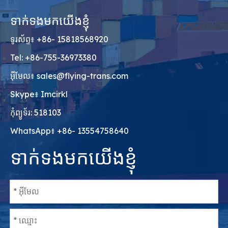
ទាក់ទងមកយើងខ្ញុំ
ទូរស័ព្ទ៖ +86- 15818568920
Tel: +86-755-36973380
អ៊ីមែល៖
sales@flying-trans.com
Skype៖ Imcirkl
កុំព្យូទ័រ: 518103
WhatsApp៖ +86- 13554758640
ទាក់ទងមកយើងខ្ញុំ