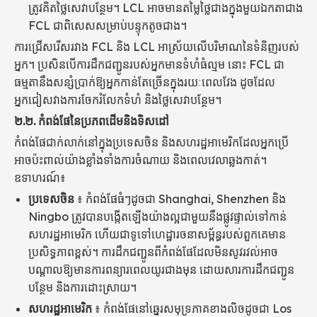
ត្រូវគិតថ្លៃសេវាបន្ថែម។ LCL អាចមានតម្លៃថ្លៃជាងក្នុងមួយឯកតាជាង
FCL ជាពិសេសសម្រាប់បន្ទុកតូចជាង។
ការជ្រើសរើសរវាង FCL និង LCL អាស្រ័យលើបរិមាណនៃទំនិញរបស់
អ្នក។ ប្រសិនបើការដឹកជញ្ជូនរបស់អ្នកមានទំហំធំល្មម នោះ FCL ជា
ធម្មតានឹងសន្សំប្រាក់ឱ្យអ្នកកាន់តែច្រើនក្នុងរយៈពេលវែង ដូចដែល
អ្នកជៀសវាងការចែករំលែកទំហំ និងថ្លៃសេវាបន្ថែម។
២.២.
កំពង់ផែនៃប្រភពដើមនិងទិសដៅ
កំពង់ផែជាក់លាក់នៅក្នុងប្រទេសចិន និងសហរដ្ឋអាមេរិកដែលអ្នកប្រើ
អាចប៉ះពាល់យ៉ាងខ្លាំងទាំងការចំណាយ និងពេលវេលាឆ្លងកាត់។
ឧទាហរណ៍៖
ប្រទេសចិន
៖ កំពង់ផែធំៗដូចជា Shanghai, Shenzhen និង
Ningbo ត្រូវបានបង្កើតឡើងយ៉ាងល្អជាមួយនឹងផ្លូវផ្ទាល់ទៅកាន់
សហរដ្ឋអាមេរិក ហើយជាទូទៅហេដ្ឋារចនាសម្ព័ន្ធរបស់ពួកគេមាន
ប្រសិទ្ធភាពខ្ពស់។ ការដឹកជញ្ជូនពីកំពង់ផែដែលមិនសូវរវល់អាច
បណ្តាលឱ្យមានការពន្យារពេលយូរជាងមុន ដោយសារការដឹកជញ្ជូន
បន្ថែម និងការដោះស្រាយ។
សហរដ្ឋអាមេរិក
៖ កំពង់ផែនៅឆ្នេរសមុទ្រភាគខាងលិចដូចជា Los