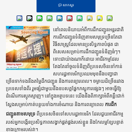
សាកសួរ
នៅពេលនិយាយអំពីការដឹកជញ្ជូនអន្តរជាតិ
ការដឹកជញ្ជូនទំនិញតាមសមុទ្រច្រើនតែជា
វិធីសាស្ត្រដែលមានប្រសិទ្ធភាពបំផុត ជា
ពិសេសសម្រាប់ការដឹកជញ្ជូនទំនិញធំៗ។
ទោះជាយ៉ាងណាក៏ដោយ អាជីវកម្មដែល
តែងតែនាំចូលទំនិញពីប្រទេសចិនទៅកាន់
សហរដ្ឋអាមេរិកប្រឈមមុខនឹងបញ្ហាជា
ច្រើនទាក់ទងនឹងតម្លៃដឹកជញ្ជូន និងការពន្យារពេល។ ចម្ងាយដ៏ច្រើនរវាង
ប្រទេសទាំងពីរ រួមផ្សំជាមួយនឹងឧបសគ្គផ្នែកភស្តុភារផ្សេងៗ អាចធ្វើឱ្យ
ដំណើរការស្មុគស្មាញ។ នៅក្នុងអត្ថបទនេះ យើងនឹងពិភាក្សាអំពីគន្លឹះជាក់
ស្តែងសម្រាប់កាត់បន្ថយទាំងការចំណាយ និងការពន្យាពេល
ការដឹក
ជញ្ជូនតាមសមុទ្រ
ពីប្រទេសចិនទៅសហរដ្ឋអាមេរិក ដែលជួយអាជីវកម្ម
របស់អ្នកបង្កើនប្រសិទ្ធភាពសង្វាក់ផ្គត់ផ្គង់របស់ខ្លួន និងកែលម្អខ្សែបន្ទាត់
ខាងក្រោមរបស់វា។