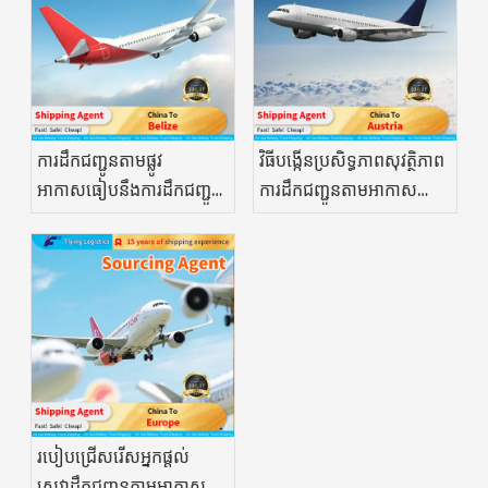
ការដឹកជញ្ជូនតាមផ្លូវ
វិធីបង្កើនប្រសិទ្ធភាពសុវត្ថិភាព
អាកាសធៀបនឹងការដឹកជញ្ជូន
ការដឹកជញ្ជូនតាមអាកាស
តាមសមុទ្រ៖ តើមួយណាល្អ
Pharma
ជាងសម្រាប់ឱសថ?
របៀបជ្រើសរើសអ្នកផ្តល់
សេវាដឹកជញ្ជូនតាមអាកាស