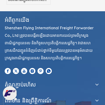
ត្រឹមត្រូវ ឱសថស្ថាន
អំពីពួកយើង
Shenzhen Flying International Freight Forwarder
Co., Ltd ត្រូវបានបង្កើតឡើងដោយមានការយល់ព្រមពីក្រសួង
ពាណិជ្ជកម្មបរទេស និងកិច្ចសហប្រតិបត្តិការសេដ្ឋកិច្ច។ វាជាសហ
គ្រាសដឹកជញ្ជូនទំនិញលំដាប់ថ្នាក់ទីមួយដែលត្រូវបានអនុម័តដោយ
ក្រសួងពាណិជ្ជកម្មបរទេស និងសហប្រតិបត្តិការសេដ្ឋកិច្ច។
តំណភ្ជាប់រហ័ស
ព័ត៌មាន និងព្រឹត្តិការណ៍