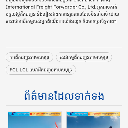
International Freight Forwarder Co., Ltd. អ្នកអាចកាត់
បន្ថយថ្លៃដឹកជញ្ជូន និងជៀសវាងការពន្យារពេលដែលមិនចាំបាច់ ដោយ
ធានាថាអាជីវកម្មរបស់អ្នកដំណើរការយ៉ាងរលូន និងមានប្រសិទ្ធភាព។
ការដឹកជញ្ជូនតាមសមុទ្រ
សេវាកម្មដឹកជញ្ជូនតាមសមុទ្រ
FCL LCL សេវាដឹកជញ្ជូនតាមសមុទ្រ
ព័ត៌មានដែលទាក់ទង