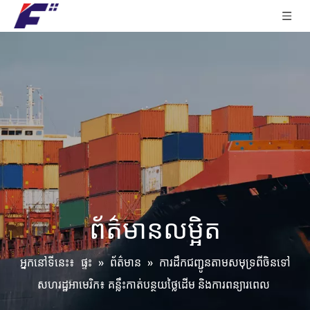
ព័ត៌មាន​លម្អិត
អ្នកនៅទីនេះ៖
ផ្ទះ
»
ព័ត៌មាន
»
ការដឹកជញ្ជូនតាមសមុទ្រពីចិនទៅ
សហរដ្ឋអាមេរិក៖ គន្លឹះកាត់បន្ថយថ្លៃដើម និងការពន្យារពេល