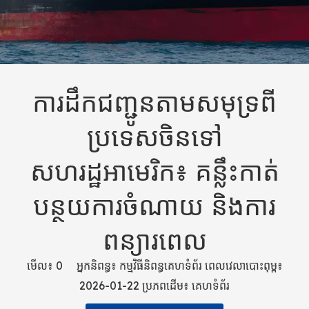
ការដឹកជញ្ជូនតាមសមុទ្រពី
ប្រទេសចិនទៅ
សហរដ្ឋអាមេរិក៖ គន្លឹះកាត់
បន្ថយការចំណាយ និងការ
ពន្យារពេល
មើល៖
0
អ្នកនិពន្ធ៖ កម្មវិធីនិពន្ធគេហទំព័រ ពេលវេលាបោះពុម្ព៖
2026-01-22 ប្រភពដើម៖
គេហទំព័រ