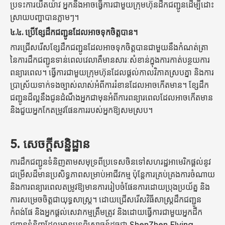
ប្រទះការយឺតយ៉ាវ អ្នកនឹងអាចធ្វើការជាមួយក្រុមហ៊ុនដឹកជញ្ជូនដើម្បីដោះ
ស្រាយបញ្ហាបានភ្លាមៗ។
៤.៤.
ប្រើខ្សែដឹកជញ្ជូនដែលអាចទុកចិត្តបាន។
ការជ្រើសរើសខ្សែដឹកជញ្ជូនដែលអាចទុកចិត្តបានជាមួយនឹងកំណត់ត្រា
នៃការដឹកជញ្ជូនទាន់ពេលវេលាគឺមានសារៈសំខាន់ក្នុងការកាត់បន្ថយការ
ពន្យារពេល។ ធ្វើការជាមួយក្រុមហ៊ុនដែលផ្តល់កាលវិភាគស្របគ្នា និងការ
ប្រាស្រ័យទាក់ទងច្បាស់លាស់អំពីការរំខានដែលអាចកើតមាន។ ខ្សែដឹក
ជញ្ជូនដ៏ល្អនឹងជូនដំណឹងអ្នកជាមុនអំពីការពន្យារពេលដែលអាចកើតមាន
និងជួយអ្នកកែតម្រូវផែនការរបស់អ្នកឱ្យសមស្រប។
5
. សេចក្តីសន្និដ្ឋាន
ការដឹកជញ្ជូនទំនិញតាមសមុទ្រពីប្រទេសចិនទៅសហរដ្ឋអាមេរិកផ្តល់នូវ
ជម្រើសដ៏មានប្រសិទ្ធភាពសម្រាប់អាជីវកម្ម ប៉ុន្តែការគ្រប់គ្រងការចំណាយ
និងការពន្យារពេលតម្រូវឱ្យមានការរៀបចំផែនការដោយប្រុងប្រយ័ត្ន និង
ការសម្រេចចិត្តជាយុទ្ធសាស្ត្រ។ ដោយជ្រើសរើសវិធីសាស្រ្តដឹកជញ្ជូន
កំពង់ផែ និងអ្នកផ្តល់សេវាកម្មត្រឹមត្រូវ និងដោយធ្វើការជាមួយអ្នកដឹក
ជញ្ជូនទំនិញដែលមានបទពិសោធន៍ដូចជា ShenZhen Flying