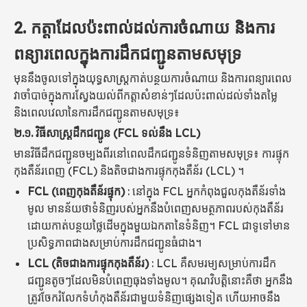
2. កត្តាដែលប៉ះពាល់ដល់ការចំណាយ និងការ
ពន្យារពេលក្នុងការដឹកជញ្ជូនតាមសមុទ្រ
មុននឹងចូលទៅក្នុងយុទ្ធសាស្ត្រកាត់បន្ថយការចំណាយ និងការពន្យារពេល
វាចាំបាច់ក្នុងការស្វែងយល់ពីកត្តាសំខាន់ៗដែលប៉ះពាល់ដល់ទាំងតម្លៃ
និងពេលវេលានៃការដឹកជញ្ជូនតាមសមុទ្រ៖
២.១.
វិធីសាស្រ្តដឹកជញ្ជូន (FCL ទល់នឹង LCL)
មានវិធីដឹកជញ្ជូនចម្បងពីរនៅពេលដឹកជញ្ជូនទំនិញតាមសមុទ្រ៖ ការផ្ទុក
កុងតឺន័រពេញ (FCL) និងតិចជាងការផ្ទុកកុងតឺន័រ (LCL) ។
FCL (ពេញកុងតឺន័រផ្ទុក)
: នៅក្នុង FCL អ្នកកំពុងជួលកុងតឺន័រទាំង
មូល មានន័យថាទំនិញរបស់អ្នកនឹងបំពេញសមត្ថភាពរបស់កុងតឺន័រ
ដោយកាត់បន្ថយថ្លៃដើមក្នុងមួយឯកតានៃទំនិញ។ FCL ជាទូទៅមាន
ប្រសិទ្ធភាពជាងសម្រាប់ការដឹកជញ្ជូនធំជាង។
LCL (តិចជាងការផ្ទុកកុងតឺន័រ)
: LCL គឺសមរម្យសម្រាប់ការដឹក
ជញ្ជូនតូចៗដែលមិនបំពេញធុងទាំងមូល។ គុណវិបត្តិនោះគឺថា អ្នកនឹង
ត្រូវចែករំលែកទំហំកុងតឺន័រជាមួយទំនិញផ្សេងទៀត ហើយអាចនឹង