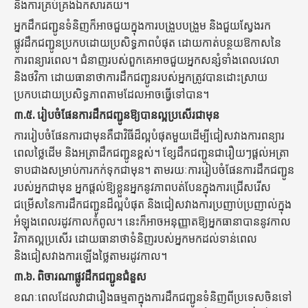
និងការគ្រប់គ្រងឯកសារគយ។
អ្នកដឹកជញ្ជូនទំនិញក៏អាចជួយក្នុងការបង្រួបបង្រួម និងជួយស្វែងរក
ផ្លូវដឹកជញ្ជូនប្រកបដោយប្រសិទ្ធភាពបំផុត ដោយកាត់បន្ថយឱកាសនៃ
ការពន្យារពេល។ ជំនាញរបស់ពួកគេអាចជួយអ្នកសន្សំទាំងពេលវេលា
និងថវិកា ដោយធានាថាការដឹកជញ្ជូនរបស់អ្នកត្រូវបានដោះស្រាយ
ប្រកបដោយប្រសិទ្ធភាពតាមដែលអាចធ្វើទៅបាន។
៣.៥.
រៀបចំផែនការដឹកជញ្ជូនឱ្យបានល្អប្រសើរជាមុន
ការរៀបចំផែនការជាមុនគឺជាវិធីដ៏ល្អបំផុតមួយដើម្បីជៀសវាងការពន្យារ
ពេលថ្លៃដើម និងអត្រាដឹកជញ្ជូនខ្ពស់។ ខ្សែដឹកជញ្ជូនជារឿយៗផ្តល់អត្រា
ទាបជាងសម្រាប់ការកក់ទុកជាមុន។ តាមរយៈការរៀបចំផែនការដឹកជញ្ជូន
របស់អ្នកជាមុន អ្នកផ្តល់ឱ្យខ្លួនអ្នកនូវភាពបត់បែនក្នុងការជ្រើសរើស
ជម្រើសនៃការដឹកជញ្ជូនដ៏ល្អបំផុត និងជៀសវាងការប្រញាប់ប្រញាល់ក្នុង
អំឡុងពេលរដូវកាលកំពូល។ នេះក៏អាចអនុញ្ញាតឱ្យអ្នកធានាបាននូវកាល
វិភាគល្អប្រសើរ ដោយធានាថាទំនិញរបស់អ្នកមកដល់ទាន់ពេល
និងជៀសវាងការឡើងថ្លៃតាមរដូវកាល។
៣.៦.
ពិចារណាផ្លូវដឹកជញ្ជូនជំនួស
ខណៈពេលដែលវាជារឿងធម្មតាក្នុងការដឹកជញ្ជូនទំនិញពីប្រទេសចិនទៅ