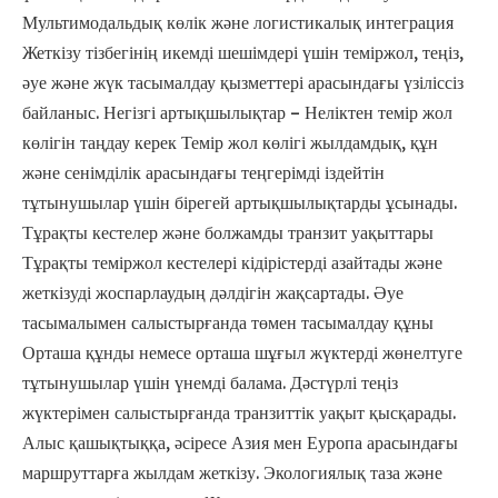
Мультимодальдық көлік және логистикалық интеграция
Жеткізу тізбегінің икемді шешімдері үшін теміржол, теңіз,
әуе және жүк тасымалдау қызметтері арасындағы үзіліссіз
байланыс. Негізгі артықшылықтар – Неліктен темір жол
көлігін таңдау керек Темір жол көлігі жылдамдық, құн
және сенімділік арасындағы теңгерімді іздейтін
тұтынушылар үшін бірегей артықшылықтарды ұсынады.
Тұрақты кестелер және болжамды транзит уақыттары
Тұрақты теміржол кестелері кідірістерді азайтады және
жеткізуді жоспарлаудың дәлдігін жақсартады. Әуе
тасымалымен салыстырғанда төмен тасымалдау құны
Орташа құнды немесе орташа шұғыл жүктерді жөнелтуге
тұтынушылар үшін үнемді балама. Дәстүрлі теңіз
жүктерімен салыстырғанда транзиттік уақыт қысқарады.
Алыс қашықтыққа, әсіресе Азия мен Еуропа арасындағы
маршруттарға жылдам жеткізу. Экологиялық таза және