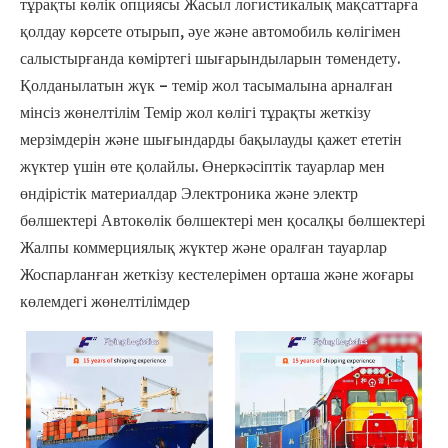
тұрақты көлік опциясы Жасыл логистикалық мақсаттарға
қолдау көрсете отырып, әуе және автомобиль көлігімен
салыстырғанда көміртегі шығарындыларын төмендету.
Қолданылатын жүк – темір жол тасымалына арналған
мінсіз жөнелтілім Темір жол көлігі тұрақты жеткізу
мерзімдерін және шығындарды бақылауды қажет ететін
жүктер үшін өте қолайлы. Өнеркәсіптік тауарлар мен
өндірістік материалдар Электроника және электр
бөлшектері Автокөлік бөлшектері мен қосалқы бөлшектері
Жалпы коммерциялық жүктер және оралған тауарлар
Жоспарланған жеткізу кестелерімен орташа және жоғары
көлемдегі жөнелтілімдер