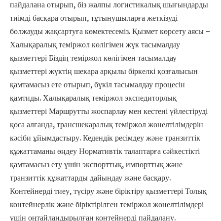
пайдалана отырып, біз жалпы логистикалық шығындарды
тиімді басқара отырып, тұтынушыларға жеткізуді
болжауды жақсартуға көмектесеміз. Қызмет көрсету аясы –
Халықаралық теміржол көлігімен жүк тасымалдау
қызметтері Біздің теміржол көлігімен тасымалдау
қызметтері жүктің шекара арқылы біркелкі қозғалысын
қамтамасыз ете отырып, бүкіл тасымалдау процесін
қамтиды. Халықаралық теміржол экспедиторлық
қызметтері Маршрутты жоспарлау мен кестені үйлестіруді
қоса алғанда, трансшекаралық теміржол жөнелтілімдерін
кәсіби ұйымдастыру. Кедендік ресімдеу және транзиттік
құжаттаманы өңдеу Нормативтік талаптарға сәйкестікті
қамтамасыз ету үшін экспорттық, импорттық және
транзиттік құжаттарды дайындау және басқару.
Контейнерді тиеу, түсіру және біріктіру қызметтері Толық
контейнерлік және біріктірілген теміржол жөнелтілімдері
үшін оңтайландырылған контейнерді пайдалану.