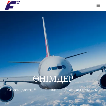
ӨНІМДЕР
Сіз осындасыз:
Үй
»
Өнімдер
»
Темір жол қатынасы