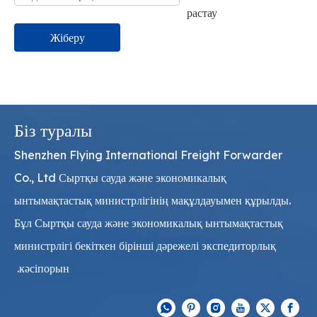
Жіберу
Біз туралы
Shenzhen Flying International Freight Forwarder
Co., Ltd Сыртқы сауда және экономикалық
ынтымақтастық министрлігінің мақұлдауымен құрылды.
Бұл Сыртқы сауда және экономикалық ынтымақтастық
министрлігі бекіткен бірінші дәрежелі экспедиторлық
кәсіпорын.