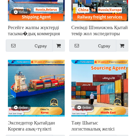
бейне
Ресейге жалпы жүктерді
Сенімді Шэньчжэнь Қытай
тасыма�дық коммерция
темір жол экспедиторы
сатушыларына және
Ресей Еуропаға пойыз
сенімді, түпкілікті
жөнелтуі
Сұрау
Сұрау
логистикалық қызметтерді
іздейтін трансұлттық
корпорацияларға
бағытталған.
бейне
бейне
Экспедитор Қытайдан
Таяу Шығыс
Кореяға азық-түлікті
логистикалық желісі
тасымалдау үшін жеткізу
салықты есепке алады