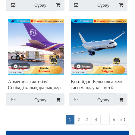
Сұрау
Сұрау
бейне
бейне
Арменияға жеткізу:
Қытайдан Бельгияға жүк
Сенімді халықаралық жүк
тасымалдау қызметі:
тасымалдау қызметтері
Жеткізу агентінің қызметі
Сұрау
Сұрау
1
2
3
4
...
6
»