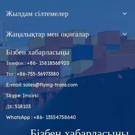
Жылдам сілтемелер
Жаңалықтар мен оқиғалар
Бізбен хабарласыңы
Телефон : +86- 15818568920
Тел : +86-755-36973380
E-mail:
sales@flying-trans.com
Skype: Imcirkl
ДК: 518103
WhatsApp : +86- 13554758640
Бізбен хабарласыңы