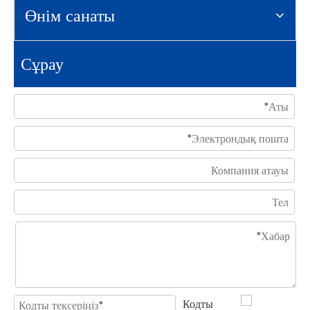
Өнім санаты
Сұрау