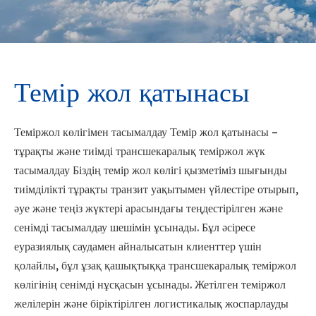
Темір жол қатынасы
Теміржол көлігімен тасымалдау Темір жол қатынасы –
тұрақты және тиімді трансшекаралық теміржол жүк
тасымалдау Біздің темір жол көлігі қызметіміз шығынды
тиімділікті тұрақты транзит уақытымен үйлестіре отырып,
әуе және теңіз жүктері арасындағы теңдестірілген және
сенімді тасымалдау шешімін ұсынады. Бұл әсіресе
еуразиялық саудамен айналысатын клиенттер үшін
қолайлы, бұл ұзақ қашықтыққа трансшекаралық теміржол
көлігінің сенімді нұсқасын ұсынады. Жетілген теміржол
желілерін және біріктірілген логистикалық жоспарлауды