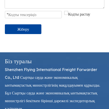
Жіберу
Біз туралы
Shenzhen Flying International Freight Forwarder
Co., Ltd Сыртқы сауда және экономикалық
ынтымақтастық министрлігінің мақұлдауымен құрылды.
Бұл Сыртқы сауда және экономикалық ынтымақтастық
министрлігі бекіткен бірінші дәрежелі экспедиторлық
кәсіпорын.