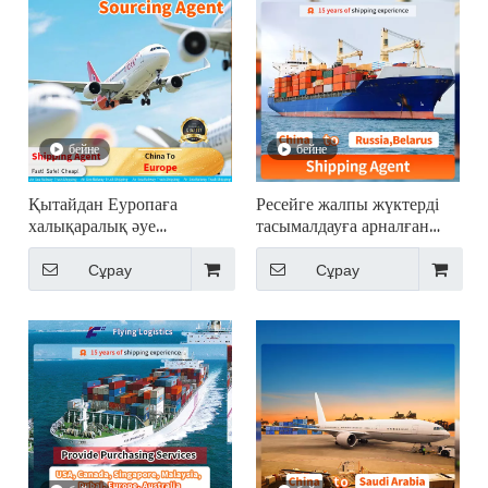
бейне
бейне
Қытайдан Еуропаға
Ресейге жалпы жүктерді
халықаралық әуе
тасымалдауға арналған
тасымалының
халықаралық
логистикасы
экспедиторлық қызметтер
Сұрау
Сұрау