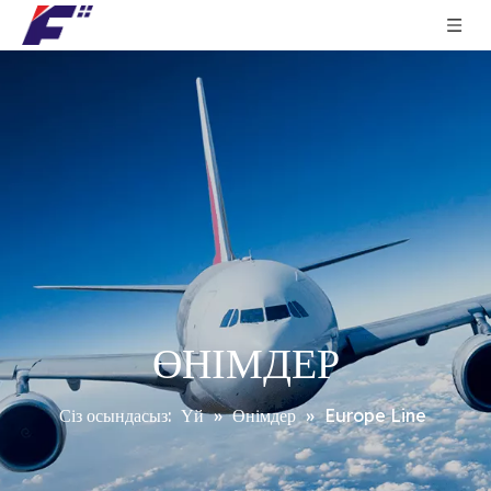
ӨНІМДЕР
Сіз осындасыз:
Үй
»
Өнімдер
»
Europe Line