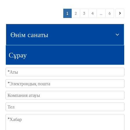
1
2
3
4
...
6
Өнім санаты
Сұрау