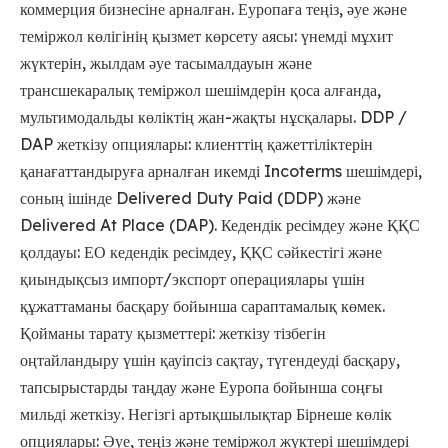
коммерция бизнесіне арналған. Еуропаға теңіз, әуе және
теміржол көлігінің қызмет көрсету аясы: үнемді мұхит
жүктерін, жылдам әуе тасымалдауын және
трансшекаралық теміржол шешімдерін қоса алғанда,
мультимодальды көліктің жан-жақты нұсқалары. DDP /
DAP жеткізу опциялары: клиенттің қажеттіліктерін
қанағаттандыруға арналған икемді Incoterms шешімдері,
соның ішінде Delivered Duty Paid (DDP) және
Delivered At Place (DAP). Кедендік ресімдеу және ҚҚС
қолдауы: ЕО кедендік ресімдеу, ҚҚС сәйкестігі және
қиындықсыз импорт/экспорт операциялары үшін
құжаттаманы басқару бойынша сараптамалық көмек.
Қойманы тарату қызметтері: жеткізу тізбегін
оңтайландыру үшін қауіпсіз сақтау, түгендеуді басқару,
тапсырыстарды таңдау және Еуропа бойынша соңғы
мильді жеткізу. Негізгі артықшылықтар Бірнеше көлік
опциялары: Әуе, теңіз және теміржол жүктері шешімдері