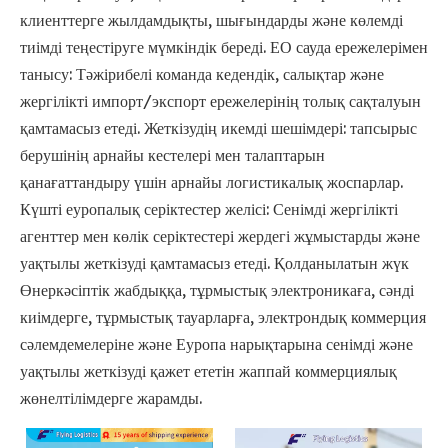
клиенттерге жылдамдықты, шығындарды және көлемді
тиімді теңестіруге мүмкіндік береді. ЕО сауда ережелерімен
танысу: Тәжірибелі команда кедендік, салықтар және
жергілікті импорт/экспорт ережелерінің толық сақталуын
қамтамасыз етеді. Жеткізудің икемді шешімдері: тапсырыс
берушінің арнайы кестелері мен талаптарын
қанағаттандыру үшін арнайы логистикалық жоспарлар.
Күшті еуропалық серіктестер желісі: Сенімді жергілікті
агенттер мен көлік серіктестері жердегі жұмыстарды және
уақтылы жеткізуді қамтамасыз етеді. Қолданылатын жүк
Өнеркәсіптік жабдыққа, тұрмыстық электроникаға, сәнді
киімдерге, тұрмыстық тауарларға, электрондық коммерция
сәлемдемелеріне және Еуропа нарықтарына сенімді және
уақтылы жеткізуді қажет ететін жаппай коммерциялық
жөнелтілімдерге жарамды.