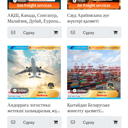
бейне
бейне
АҚШ, Канада, Сингапур,
Сауд Арабиясына әуе
Малайзия, Дубай, Еуропа,
жүктері қызметі
Австралияға DDP теңіз
арқылы жүк тасымалдауға
Сұрау
Сұрау
арналған Қытайдан есікке
дейін жеткізу агенттері
бейне
бейне
Андорраға логистика:
Қытайдан Беларуське
жетекші халықаралық жүк
жөнелту қызметі:
тасымалдаушы
халықаралық экспедитор
Сұрау
Сұрау