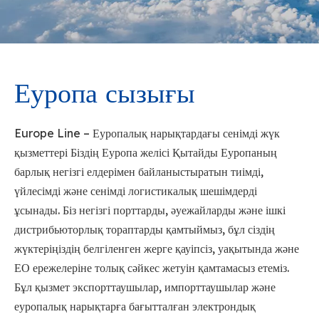
Еуропа сызығы
Europe Line – Еуропалық нарықтардағы сенімді жүк
қызметтері Біздің Еуропа желісі Қытайды Еуропаның
барлық негізгі елдерімен байланыстыратын тиімді,
үйлесімді және сенімді логистикалық шешімдерді
ұсынады. Біз негізгі порттарды, әуежайларды және ішкі
дистрибьюторлық тораптарды қамтыймыз, бұл сіздің
жүктеріңіздің белгіленген жерге қауіпсіз, уақытында және
ЕО ережелеріне толық сәйкес жетуін қамтамасыз етеміз.
Бұл қызмет экспорттаушылар, импорттаушылар және
еуропалық нарықтарға бағытталған электрондық