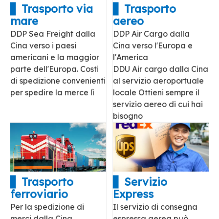
▋ Trasporto via
▋ Trasporto
mare
aereo
DDP Sea Freight dalla
DDP Air Cargo dalla
Cina verso i paesi
Cina verso l'Europa e
americani e la maggior
l'America
parte dell'Europa. Costi
DDU Air cargo dalla Cina
di spedizione convenienti
al servizio aeroportuale
per spedire la merce lì
locale Ottieni sempre il
servizio aereo di cui hai
bisogno
▋ Trasporto
▋ Servizio
ferroviario
Express
Per la spedizione di
Il servizio di consegna
merci dalla Cina
espressa aerea può