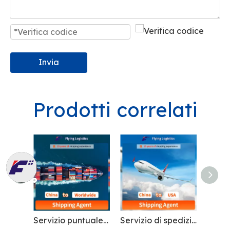
Invia
Prodotti correlati
Servizio puntuale e professionale di spedizionieri economici Spedizione di container in tutto il mondo
Servizio di spedizionieri dalla Cina agli Stati Uniti: trasporto internazionale di merci
Sicurezza Veloce Servizio Logistico Ferroviario Spedizioni Internazionali Dalla Cina alla Polonia Federazione Russa Kazakistan Botswana Europe Shipping Agent Company