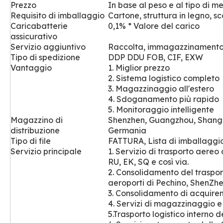
Prezzo
In base al peso e al tipo di m
Requisito di imballaggio
Cartone, struttura in legno, s
Caricabatterie
0,1% * Valore del carico
assicurativo
Servizio aggiuntivo
Raccolta, immagazzinamento, 
Tipo di spedizione
DDP DDU FOB, CIF, EXW
Vantaggio
1. Miglior prezzo
2. Sistema logistico completo
3. Magazzinaggio all'estero
4. Sdoganamento più rapido
5. Monitoraggio intelligente
Magazzino
di
Shenzhen, Guangzhou, Shang
distribuzione
Germania
Tipo di file
FATTURA, Lista di imballaggio,
Servizio principale
1. Servizio di trasporto aereo 
RU, EK, SQ e così via.
2. Consolidamento del trasport
aeroporti di Pechino, ShenZ
3. Consolidamento di acquire
4.
Servizi di magazzinaggio e 
5.Trasporto logistico interno de