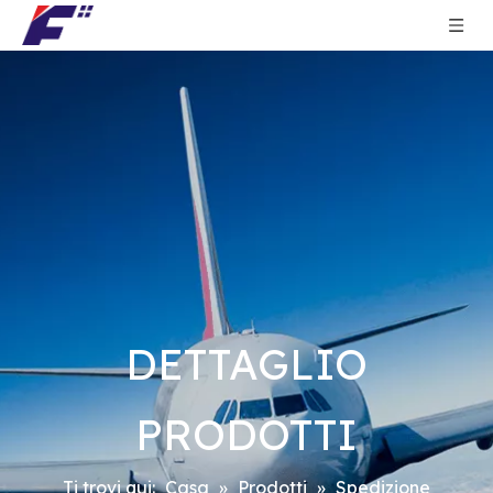
DETTAGLIO
PRODOTTI
Ti trovi qui:
Casa
»
Prodotti
»
Spedizione