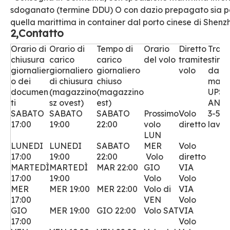
sdoganato (termine DDU) O con dazio prepagato sia per 
quella marittima in container dal porto cinese di Shen
2,Contatto
Orario di
Orario di
Tempo di
Orario
Diretto
Trans
chiusura
carico
carico
del volo
tramite
stima
giornalier
giornaliero
giornaliero
volo
dal ri
o dei
di chiusura
chiuso
maga
documen
(magazzino
(magazzino
UPS 
ti
sz ovest)
est)
ANG
SABATO
SABATO
SABATO
Prossimo
Volo
3-5 g
17:00
19:00
22:00
volo
diretto
lavor
LUN
LUNEDI
LUNEDI
SABATO
MER
Volo
17:00
19:00
22:00
Volo
diretto
MARTEDÌ
MARTEDÌ
MAR 22:00
GIO
VIA
17:00
19:00
Volo
Volo
MER
MER 19:00
MER 22:00
Volo di
VIA
17:00
VEN
Volo
GIO
MER 19:00
GIO 22:00
Volo SAT
VIA
17:00
Volo