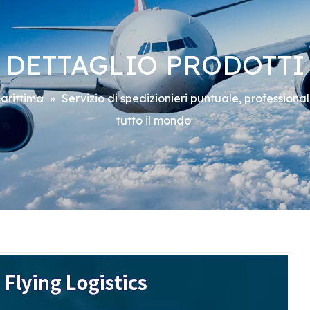
DETTAGLIO PRODOTTI
arittima
»
Servizio di spedizionieri puntuale, professiona
tutto il mondo