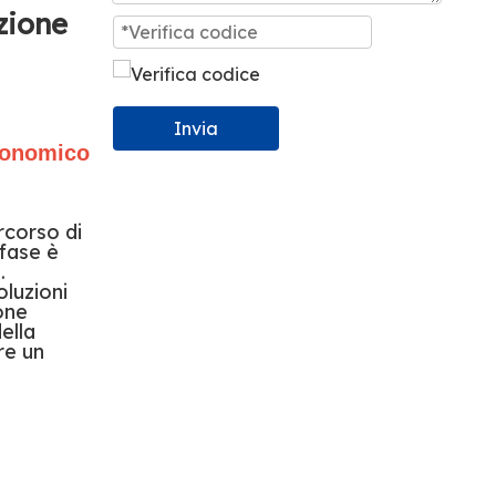
zione
Invia
economico
rcorso di
 fase è
.
oluzioni
one
ella
re un