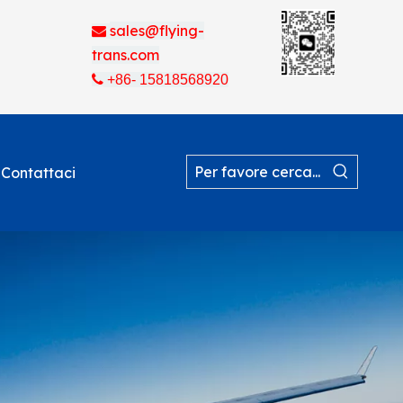
sales@flying-

trans.com

+86- 15818568920
Contattaci