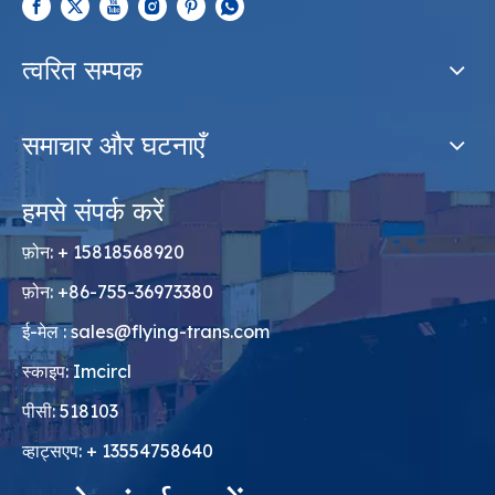
त्वरित सम्पक
समाचार और घटनाएँ
हमसे संपर्क करें
फ़ोन: + 15818568920
फ़ोन: +86-755-36973380
ई-मेल :
sales@flying-trans.com
स्काइप: Imcircl
पीसी: 518103
व्हाट्सएप: + 13554758640