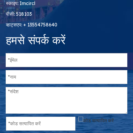
स्काइप: Imcircl
पीसी: 518103
व्हाट्सएप: + 13554758640
हमसे संपर्क करें