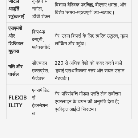
जटिल
कुएहने +
विशाल वैश्विक पदचिह्न, बीएसए क्षमता, और
आपूर्ति
नागेल,
विशेष 'समय-महत्वपूर्ण' उप-उत्पाद।
श्रृंखलाएँ
डीबी शेंकर
एसएमबी
शिप4ड
और
गैर-उद्यम शिपर्स के लिए त्वरित उद्धरण, मूल्य
ब्ल्यूडी,
डिजिटल
लॉकिंग और पहुंच।
फ्लेक्सपोर्ट
यूएक्स
डीएचएल
220 से अधिक देशों को कवर करने वाले
गति और
एक्सप्रेस,
'हवाई प्राथमिकता' स्तर और सघन उड़ान
पार्सल
फेडेक्स
नेटवर्क।
एक्सपेडिट
गैर-परिसंपत्ति मॉडल प्रति लेन सर्वोत्तम
FLEXIB
र्स
एयरलाइन के चयन की अनुमति देता है;
ILITY
इंटरनेशन
एकीकृत आईटी सिस्टम।
ल