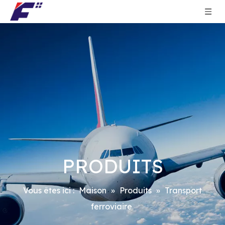
PRODUITS
Vous êtes ici :
Maison
»
Produits
»
Transport
ferroviaire