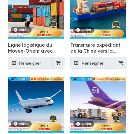
vidéo
vidéo
Ligne logistique du
Transitaire expédiant
Moyen-Orient avec
de la Chine vers la
dédouanement taxes
Corée pour le transport
incluses
des aliments
Renseigner
Renseigner
vidéo
vidéo