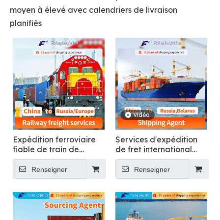
moyen à élevé avec calendriers de livraison
planifiés
vidéo
Expédition ferroviaire
Services d'expédition
fiable de train de
de fret international
transport de transitaire
pour l'expédition de
de fret ferroviaire de
marchandises
Renseigner
Renseigner
Shenzhen Chine vers la
générales vers la Russie
Russie Europe