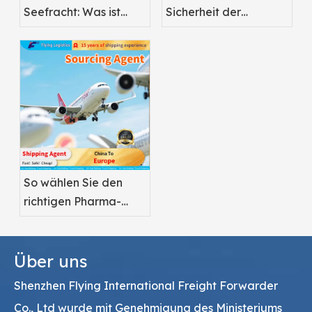
Seefracht: Was ist
Sicherheit der
besser für
Pharma-Luftfracht
Pharmazeutika?
So wählen Sie den
richtigen Pharma-
Luftfrachtdienstleister
aus
Über uns
Shenzhen Flying International Freight Forwarder
Co., Ltd wurde mit Genehmigung des Ministeriums