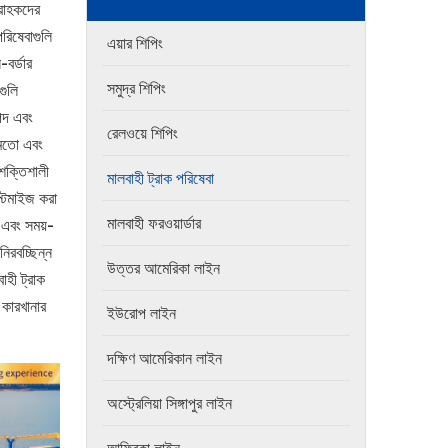
্রাহকদের
রিষেবাগুলি
এয়ার শিপিং
-বর্ডার
সমুদ্র শিপিং
গুলি
াপদ এবং
রেলওয়ে শিপিং
়মতো এবং
 শক্তিশালী
মালবাহী ট্রাক পরিষেবা
্টিমাইজ করা
মালবাহী ফরওয়ার্ডার
ী এবং সময়-
িরবচ্ছিন্ন
উত্তর আমেরিকা লাইন
াহী ট্রাক
 কারখানার
ইউরোপ লাইন
দক্ষিণ আমেরিকান লাইন
অস্ট্রেলিয়া সিঙ্গাপুর লাইন