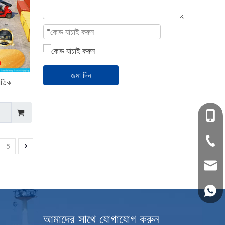
জমা দিন
জাতিক
+86- 
+86-
5
sales
+৮৬ 1
আমাদের সাথে যোগাযোগ করুন