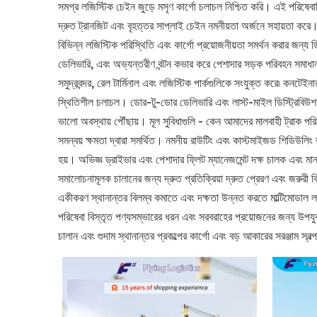
সমগ্র লজিস্টিক চেইন জুড়ে মসৃণ কার্গো চলাচল নিশ্চিত করি। এই পরিষেবাট
দ্রুত ট্রানজিট এবং বৃহত্তর সাপ্লাই চেইন নমনীয়তা অর্জনে সহায়তা করে।
বিভিন্ন লজিস্টিক পরিস্থিতি এবং কার্গো প্রয়োজনীয়তা সমর্থন করার জন্য ড
ডেলিভারি, এবং অভ্যন্তরীণ বন্টন কভার করে পেশাদার সড়ক পরিবহন সমাধান। ব
সমুদ্রবন্দর, রেল টার্মিনাল এবং লজিস্টিক পার্কগুলিকে সংযুক্ত করে৷ কনটেই
স্থিতিশীল চলাচল। ডোর-টু-ডোর ডেলিভারি এবং লাস্ট-মাইল ডিস্ট্রিবিউশন 
ভালো অবস্থায় পৌঁছায়। মূল সুবিধাগুলি - কেন আমাদের মালবাহী ট্রাক পর
সমন্বয় ক্ষমতা দ্বারা সমর্থিত। নমনীয় রাউটিং এবং কাস্টমাইজড শিডিউলিং র
হয়। অভিজ্ঞ ড্রাইভার এবং পেশাদার ফ্লিট ম্যানেজমেন্ট দক্ষ চালক এবং মানস
সমালোচনামূলক চালানের জন্য দ্রুত প্রতিক্রিয়া দ্রুত প্রেরণ এবং জরুরী ব
একীকরণ স্থানান্তর বিলম্ব কমাতে এবং দক্ষতা উন্নত করতে মাল্টিমোডাল লজ
পরিষেবা বিস্তৃত পণ্যসম্ভারের ধরন এবং সরবরাহের প্রয়োজনের জন্য উপযুক
চালান এবং গুদাম স্থানান্তর প্রকল্পের কার্গো এবং বড় আকারের সরঞ্জাম স্বল্প