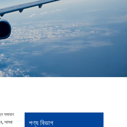
বহন সমাধান
পণ্য বিভাগ
করে, আমরা