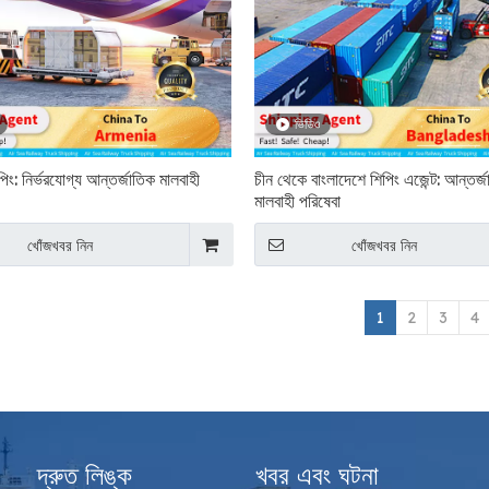
ভিডিও
িপিং: নির্ভরযোগ্য আন্তর্জাতিক মালবাহী
চীন থেকে বাংলাদেশে শিপিং এজেন্ট: আন্তর্
মালবাহী পরিষেবা
খোঁজখবর নিন
খোঁজখবর নিন
1
2
3
4
দ্রুত লিঙ্ক
খবর এবং ঘটনা