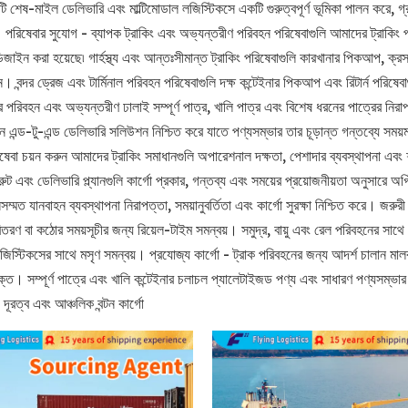
ি শেষ-মাইল ডেলিভারি এবং মাল্টিমোডাল লজিস্টিকসে একটি গুরুত্বপূর্ণ ভূমিকা পালন করে, গ
 পরিষেবার সুযোগ - ব্যাপক ট্রাকিং এবং অভ্যন্তরীণ পরিবহন পরিষেবাগুলি আমাদের ট্রাকিং প
িজাইন করা হয়েছে৷ গার্হস্থ্য এবং আন্তঃসীমান্ত ট্রাকিং পরিষেবাগুলি কারখানার পিকআপ, ক্রস
ন্দর ড্রেজ এবং টার্মিনাল পরিবহন পরিষেবাগুলি দক্ষ কন্টেইনার পিকআপ এবং রিটার্ন পরিষেবা
নার পরিবহন এবং অভ্যন্তরীণ ঢালাই সম্পূর্ণ পাত্র, খালি পাত্র এবং বিশেষ ধরনের পাত্রের নির
এন্ড-টু-এন্ড ডেলিভারি সলিউশন নিশ্চিত করে যাতে পণ্যসম্ভার তার চূড়ান্ত গন্তব্যে সময
িষেবা চয়ন করুন আমাদের ট্রাকিং সমাধানগুলি অপারেশনাল দক্ষতা, পেশাদার ব্যবস্থাপনা এবং
ুট এবং ডেলিভারি প্ল্যানগুলি কার্গো প্রকার, গন্তব্য এবং সময়ের প্রয়োজনীয়তা অনুসারে অপ
ম্মত যানবাহন ব্যবস্থাপনা নিরাপত্তা, সময়ানুবর্তিতা এবং কার্গো সুরক্ষা নিশ্চিত করে। জরুর
িতরণ বা কঠোর সময়সূচীর জন্য রিয়েল-টাইম সমন্বয়। সমুদ্র, বায়ু এবং রেল পরিবহনের সাথে ন
িস্টিকসের সাথে মসৃণ সমন্বয়। প্রযোজ্য কার্গো - ট্রাক পরিবহনের জন্য আদর্শ চালান মালব
্ত। সম্পূর্ণ পাত্রে এবং খালি কন্টেইনার চলাচল প্যালেটাইজড পণ্য এবং সাধারণ পণ্যসম্ভার
 দূরত্ব এবং আঞ্চলিক বন্টন কার্গো