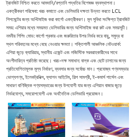
ট্রানজিট নিশ্চিত করতে আমদানি/রপ্তানি পদ্ধতির বিশেষজ্ঞ ব্যবস্থাপনা।
একত্রীকরণ পরিষেবা: খরচ কমাতে এবং ডেলিভারি দক্ষতা উন্নত করতে LCL
শিপমেন্টের জন্য অপ্টিমাইজ করা কার্গো একত্রীকরণ। মূল সুবিধা সংক্ষিপ্ত ট্রানজিট
সময়: এশিয়ার মধ্যে সময়মত ডেলিভারির জন্য অপ্টিমাইজ করা রুট এবং সময়সূচী।
নমনীয় শিপিং মোড: কার্গো প্রকার এবং জরুরিতার উপর নির্ভর করে বায়ু, সমুদ্র বা
স্থল পরিবহনের মধ্যে বেছে নেওয়ার ক্ষমতা। শক্তিশালী আঞ্চলিক নেটওয়ার্ক:
এশিয়া জুড়ে ক্যারিয়ার, স্থানীয় এজেন্ট এবং লজিস্টিক সরবরাহকারীদের সাথে
অংশীদারিত্ব প্রতিষ্ঠা করেছে। খরচ-দক্ষ সমাধান: বাল্ক এবং ছোট চালানের জন্য
প্রতিযোগিতামূলক মূল্য নির্ধারণ, ব্যবসার জন্য সর্বোচ্চ মান। প্রযোজ্য পণ্যসম্ভার
ভোগ্যপণ্য, ইলেকট্রনিক্স, ফ্যাশন আইটেম, শিল্প সামগ্রী, ই-কমার্স পার্সেল এবং
সাধারণ বাণিজ্যিক পণ্যসম্ভারের জন্য উপযোগী যার জন্য এশিয়ান বাজার জুড়ে
নির্ভরযোগ্য, সময়োপযোগী এবং অর্থনৈতিক ডেলিভারি প্রয়োজন।