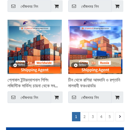
খোঁজখবর নিন
খোঁজখবর নিন
ভিডিও
ভিডিও
গ্লোবাল ইন্টারন্যাশনাল শিপিং
চীন থেকে রাশিয়া আমদানি ও রপ্তানি
লজিস্টিক সার্ভিস: চায়না থেকে সব
মালবাহী ফরওয়ার্ডার
জায়গায়
খোঁজখবর নিন
খোঁজখবর নিন
1
2
3
4
5