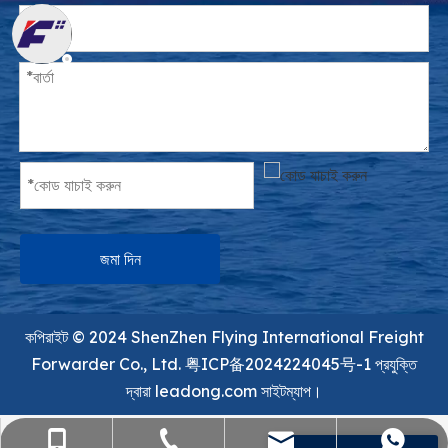
জমা দিন
কপিরাইট ©️ 2024 ShenZhen Flying International Freight
Forwarder Co., Ltd.
粤ICP备2024224045号-1
প্রযুক্তি
দ্বারা
leadong.com
সাইটম্যাপ।
sales@flying-trans.com
+86-755-36973380
+86- 15818568920
+৮৬ 13554758640