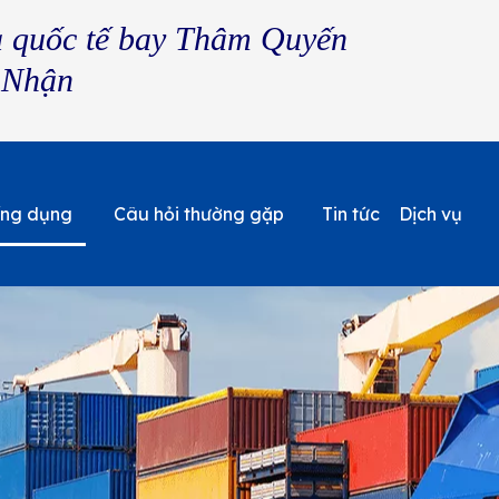
a quốc tế bay Thâm Quyến
 Nhận
ng dụng
Câu hỏi thường gặp
Tin tức
Dịch vụ