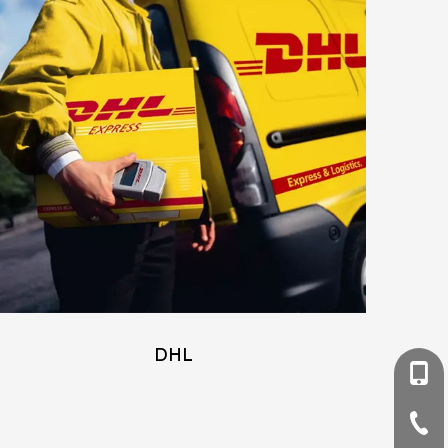
DHL
+86- 
+86-