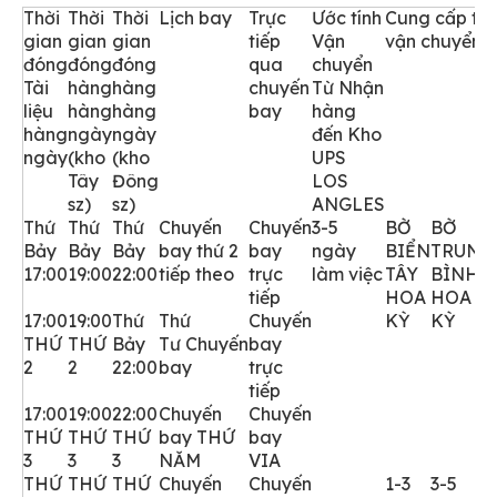
Thời
Thời
Thời
Lịch bay
Trực
Ước tính
Cung cấp thờ
gian
gian
gian
tiếp
Vận
vận chuyển
đóng
đóng
đóng
qua
chuyển
Tài
hàng
hàng
chuyến
Từ Nhận
liệu
hàng
hàng
bay
hàng
hàng
ngày
ngày
đến Kho
ngày
(kho
(kho
UPS
Tây
Đông
LOS
sz)
sz)
ANGLES
Thứ
Thứ
Thứ
Chuyến
Chuyến
3-5
BỜ
BỜ
Bảy
Bảy
Bảy
bay thứ 2
bay
ngày
BIỂN
TRUNG
17:00
19:00
22:00
tiếp theo
trực
làm việc
TÂY
BÌNH
tiếp
HOA
HOA
17:00
19:00
Thứ
Thứ
Chuyến
KỲ
KỲ
THỨ
THỨ
Bảy
Tư
Chuyến
bay
2
2
22:00
bay
trực
tiếp
17:00
19:00
22:00
Chuyến
Chuyến
THỨ
THỨ
THỨ
bay THỨ
bay
3
3
3
NĂM
VIA
THỨ
THỨ
THỨ
Chuyến
Chuyến
1-3
3-5