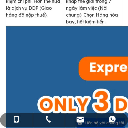
kiệm chi phí. Hơn thế nữa
khắp thế giới trong 7
là dịch vụ DDP (Giao
ngày làm việc (Nói
hàng đã nộp thuế).
chung). Chọn Hàng hóa
bay, tiết kiệm tiền.
sales@flying-trans.com
+86-755-36973380
+86- 15818568920
+86 13554758640
Liên hệ với chúng tôi