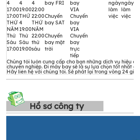
4
4
4
bay FRI
bay
ngày
ngày
17:00
19:00
22:00
VIA
làm
làm
17:00
THỨ
22:00
Chuyến
Chuyến
việc
việc
THỨ
4
THỨ
bay SAT
bay
NĂM
19:00
NĂM
VIA
Thứ
Thứ
22:00
Chuyến
Chuyến
Sáu
Sáu
thứ
bay mặt
bay
17:00
19:00
sáu
trời
trực
tiếp
Chúng tôi luôn cung cấp cho bạn những dịch vụ hiệu qu
chuyên nghiệp. Đi máy bay sẽ là sự lựa chọn tốt nhất củ
Hãy liên hệ với chúng tôi. Sẽ phát lại trong vòng 24 giờ!!
Hồ sơ công ty