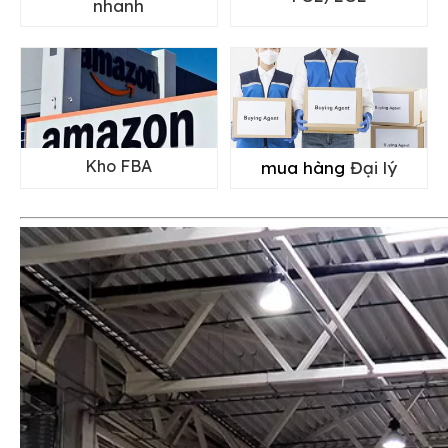
nhanh
Kho FBA
mua hàng
Đại lý