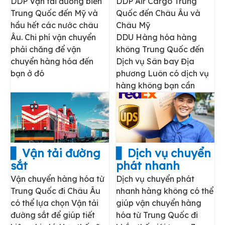
DDP Vận tải đường biển
DDP Air Cargo Trung
Trung Quốc đến Mỹ và
Quốc đến Châu Âu và
hầu hết các nước châu
Châu Mỹ
Âu. Chi phí vận chuyển
DDU Hàng hóa hàng
phải chăng để vận
không Trung Quốc đến
chuyển hàng hóa đến
Dịch vụ Sân bay Địa
bạn ở đó
phương Luôn có dịch vụ
hàng không bạn cần
▋ Vận tải đường
▋ Dịch vụ chuyển
sắt
phát nhanh
Vận chuyển hàng hóa từ
Dịch vụ chuyển phát
Trung Quốc đi Châu Âu
nhanh hàng không có thể
có thể lựa chọn Vận tải
giúp vận chuyển hàng
đường sắt để giúp tiết
hóa từ Trung Quốc đi