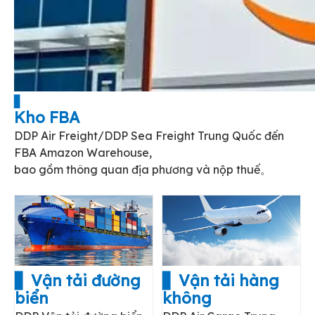
▋
Kho FBA
DDP Air Freight/DDP Sea Freight Trung Quốc đến
FBA Amazon Warehouse,
bao gồm thông quan địa phương và nộp thuế。
▋ Vận tải đường
▋ Vận tải hàng
biển
không