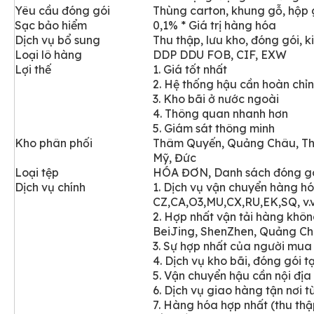
Yêu cầu đóng gói
Thùng carton, khung gỗ, hộp
Sạc bảo hiểm
0,1% * Giá trị hàng hóa
Dịch vụ bổ sung
Thu thập, lưu kho, đóng gói, 
Loại lô hàng
DDP DDU FOB, CIF, EXW
Lợi thế
1. Giá tốt nhất
2. Hệ thống hậu cần hoàn chỉ
3. Kho bãi ở nước ngoài
4. Thông quan nhanh hơn
5. Giám sát thông minh
Kho
phân phối
Thâm Quyến, Quảng Châu, Thư
Mỹ, Đức
Loại tệp
HÓA ĐƠN, Danh sách đóng gói,
Dịch vụ chính
1. Dịch vụ vận chuyển hàng h
CZ,CA,O3,MU,CX,RU,EK,SQ, v.v
2. Hợp nhất vận tải hàng kh
BeiJing, ShenZhen, Quảng C
3. Sự hợp nhất của người mu
4.
Dịch vụ kho bãi, đóng gói t
5. Vận chuyển hậu cần nội địa
6. Dịch vụ giao hàng tận nơi 
7. Hàng hóa hợp nhất (thu th