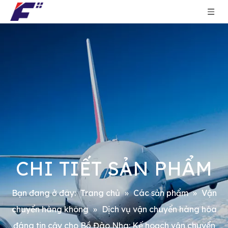
CHI TIẾT SẢN PHẨM
Bạn đang ở đây:
Trang chủ
»
Các sản phẩm
»
Vận
chuyển hàng không
»
Dịch vụ vận chuyển hàng hóa
đáng tin cậy cho Bồ Đào Nha: Kế hoạch vận chuyển