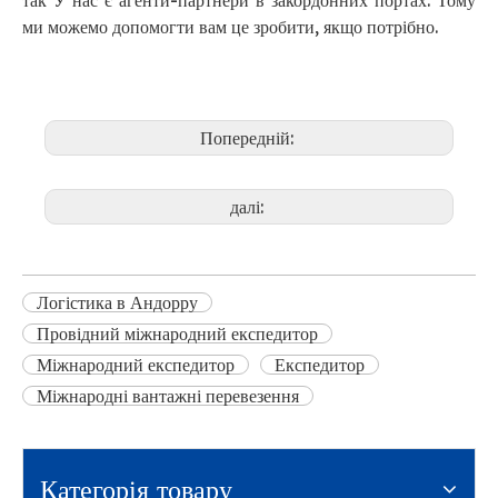
так У нас є агенти-партнери в закордонних портах. Тому
ми можемо допомогти вам це зробити, якщо потрібно.
Попередній:
далі:
Логістика в Андорру
Провідний міжнародний експедитор
Міжнародний експедитор
Експедитор
Міжнародні вантажні перевезення
Категорія товару