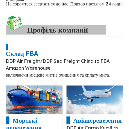
Не соромтеся звертатися до нас. Повтор протягом 24 годин!!!
Профіль компанії
▋
Склад FBA
DDP Air Freight/DDP Sea Freight China to FBA
Amazon Warehouse，
включаючи місцеве митне очищення та сплату мита.
▋ Морські
▋ Авіаперевезення
перевезення
DDP Air Cargo Китай до