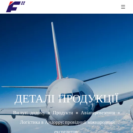
ДЕТАЛІ ПРОДУКЦІЇ
Ви тут:
додому
»
Продукти
»
Авіаперевезення
»
Логістика в Андорру: провідний міжнародний
експедитор