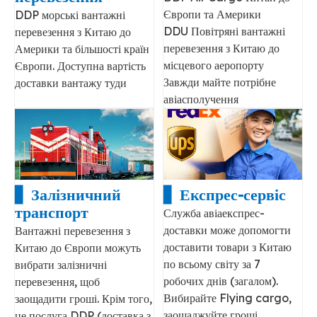
Європи та Америки
DDP морські вантажні
DDU Повітряні вантажні
перевезення з Китаю до
перевезення з Китаю до
Америки та більшості країн
місцевого аеропорту
Європи. Доступна вартість
Завжди майте потрібне
доставки вантажу туди
авіасполучення
▋ Залізничний
▋ Експрес-сервіс
транспорт
Служба авіаекспрес-
доставки може допомогти
Вантажні перевезення з
доставити товари з Китаю
Китаю до Європи можуть
по всьому світу за 7
вибрати залізничні
робочих днів (загалом).
перевезення, щоб
Вибирайте Flying cargo,
заощадити гроші. Крім того,
заощаджуйте гроші.
це послуга DDP (доставка з