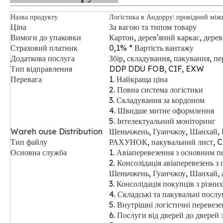
Назва продукту
Логістика в Андорру: провідний мі
Ціна
За вагою та типом товару
Вимоги до упаковки
Картон, дерев'яний каркас, дере
Страховий платник
0,1% * Вартість вантажу
Додаткова послуга
Збір, складування, пакування, п
Тип відправлення
DDP DDU FOB, CIF, EXW
Перевага
1. Найкраща ціна
2. Повна система логістики
3. Складування за кордоном
4. Швидше митне оформлення
5. Інтелектуальний моніторинг
Wareh
ouse Distribution
Шеньчжень, Гуанчжоу, Шанхай, 
Тип файлу
РАХУНОК, пакувальний лист, CO
Основна служба
1. Авіаперевезення з основним п
2. Консолідація авіаперевезень 
Шеньчжень, Гуанчжоу, Шанхай,
3. Консолідація покупців
з різних
4. Складські
та пакувальні посл
5. Внутрішні логістичні перевезе
6. Послуги від дверей до дверей