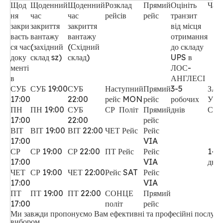
Щод
Щоденний
Щоденний
Розклад
Прямий
Оцініть
Час 
ня
час
час
рейсів
рейс
транзит
закри
закриття
закриття
від місця
ваєть
вантажу
вантажу
отримання
ся час
(західний
(Східний
до складу
доку
склад sz)
склад)
UPS в
менті
ЛОС-
в
АНГЛЕСІ
СУБ
СУБ 19:00
СУБ
Наступний
Прямий
3-5
ЗАХ
17:00
22:00
рейс MON
рейс
робочих
УЗ
ПН
ПН 19:00
СУБ
СР
Політ
Прямий
днів
СШ
17:00
22:00
рейс
ВІТ
ВІТ 19:00
ВІТ 22:00
ЧЕТ Рейс
Рейс
17:00
VIA
СР
СР 19:00
СР 22:00
ПТ Рейс
Рейс
1-3 
17:00
VIA
дні
ЧЕТ
СР 19:00
ЧЕТ 22:00
Рейс SAT
Рейс
17:00
VIA
ПТ
ПТ 19:00
ПТ 22:00
СОНЦЕ
Прямий
17:00
політ
рейс
Ми завжди пропонуємо Вам ефективні та професійні послуги
вибором.