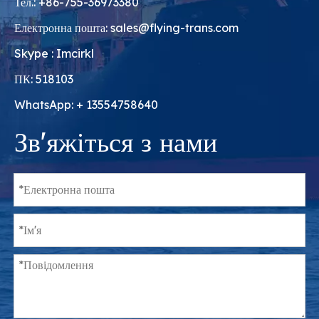
Тел.: +86-755-36973380
Електронна пошта:
sales@flying-trans.com
Skype : Imcirkl
ПК: 518103
WhatsApp: + 13554758640
Зв'яжіться з нами