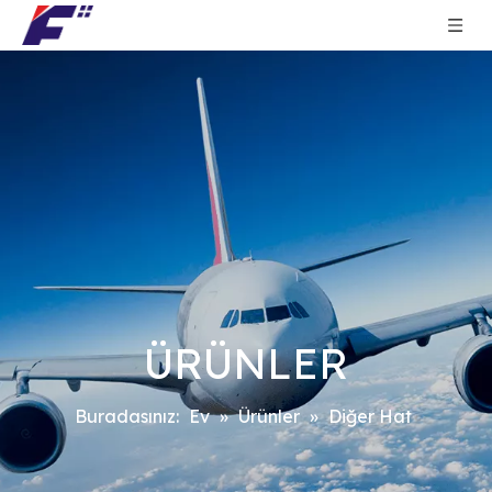
ÜRÜNLER
Buradasınız:
Ev
»
Ürünler
»
Diğer Hat