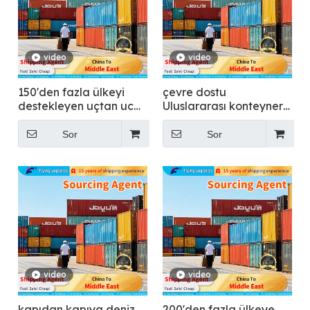
video
video
150'den fazla ülkeyi
çevre dostu
destekleyen uçtan uca
Uluslararası konteyner
sınır ötesi lojistik - Uçma
taşımacılığı - Uçan
Sor
Sor
video
video
kapıdan kapıya deniz
200'den fazla ülkeye