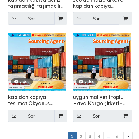
taşımacılığı taşımacılığı
kapıdan kapıya
- Uçan
uluslararası hava
taşımacılığı - Uçan
Sor
Sor
video
video
kapıdan kapıya
uygun maliyetli toplu
teslimat Okyanus
Hava Kargo şirketi -
taşımacılığı - Uçan
Uçan
Sor
Sor
1
2
3
4
...
6