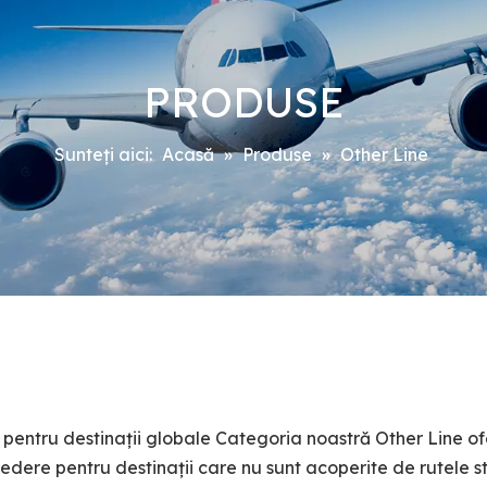
PRODUSE
Sunteți aici:
Acasă
»
Produse
»
Other Line
 pentru destinații globale Categoria noastră Other Line o
încredere pentru destinații care nu sunt acoperite de rutele