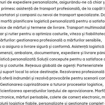
anuri de expediere personalizate, asigurându-ne că chiar ș
primesc asistență de transport profesională, de la capăt l
portatori și companii cu nevoi de transport specializate. 
e marfă: planificare logistică personalizată pentru a satisf
i unice de mărfuri și termene de livrare. Transport multimodal
r și rutier pentru a optimiza costurile, viteza și fiabilitat
rfurilor: gestionarea profesională a mărfurilor sensibile,
 asigura o livrare sigură și conformă. Asistență logistică
enzii, ambalare, documentare, expediere și livrare pân
gistică personalizată: Soluții concepute pentru a satisface 
ța și costurile. Rețeaua globală de agenți: Parteneriatele
i suport local la orice destinație. Rezolvarea profesională
ă oferă îndrumări și rezolvă provocările pentru scenarii c
stionarea cuprinzătoare a tuturor proceselor logistice,
ficientizarea operațiunilor lanțului de aprovizionare. Marf
ectronice, mărfuri perisabile, colete de comerț electronic, m
luții logistice fiabile, personalizate și gestionate complet