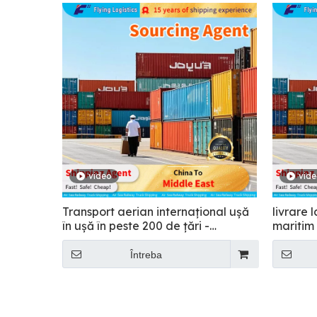
video
vid
Transport aerian internațional ușă
livrare 
în uşă în peste 200 de țări -
maritim
Zburător
Întreba