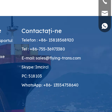
+86-
sales
+86 1
e
Contactaţi-ne
Telefon : +86- 15818568920
sportul
Tel : +86-755-36973380
exe
E-mail:
sales@flying-trans.com
Skype: Imcircl
PC: 518103
WhatsApp: +86- 13554758640