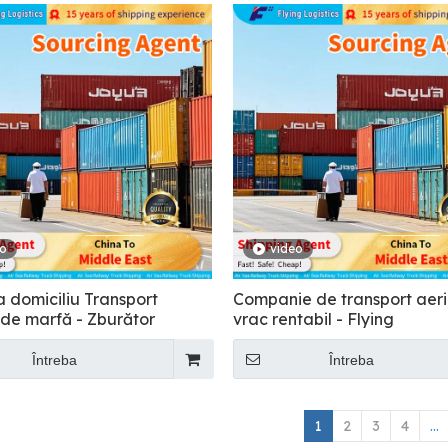
eo
video
la domiciliu Transport
Companie de transport aeri
 de marfă - Zburător
vrac rentabil - Flying
Întreba
Întreba
1
2
3
4
...