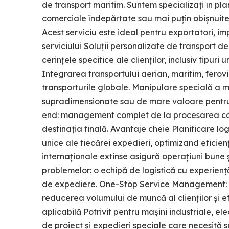
de transport maritim. Suntem specializați în pl
comerciale îndepărtate sau mai puțin obișnuite 
Acest serviciu este ideal pentru exportatori, im
serviciului Soluții personalizate de transport d
cerințele specifice ale clienților, inclusiv tipur
Integrarea transportului aerian, maritim, ferovia
transporturile globale. Manipulare specială a mă
supradimensionate sau de mare valoare pentru a
end: management complet de la procesarea com
destinația finală. Avantaje cheie Planificare lo
unice ale fiecărei expedieri, optimizând eficien
internaționale extinse asigură operațiuni bune ș
problemelor: o echipă de logistică cu experienț
de expediere. One-Stop Service Management: Ge
reducerea volumului de muncă al clienților și e
aplicabilă Potrivit pentru mașini industriale, el
de proiect și expedieri speciale care necesită so