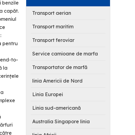
i benzile
a capăt.
Transport aerian
Domeniul
Transport maritim
ace
:
Transport feroviar
ea pentru
Service camioane de marfa
 end-to-
Transportator de marfă
ă la
cerințele
linia Americii de Nord
 a
Linia Europei
omplexe
Linia sud-americană
ă
Australia Singapore linia
ărfuri
 către