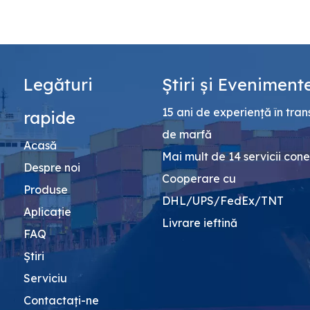
Legături
Știri și Eveniment
15 ani de experiență în tran
rapide
de marfă
Acasă
Mai mult de 14 servicii con
Despre noi
Cooperare cu
Produse
DHL/UPS/FedEx/TNT
Aplicație
Livrare ieftină
FAQ
Ştiri
Serviciu
Contactaţi-ne