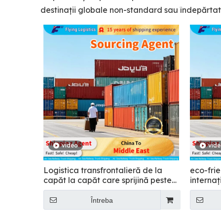
destinații globale non-standard sau îndepărtat
video
vid
Logistica transfrontalieră de la
eco-frie
capăt la capăt care sprijină peste
internaț
150 de țări - Zburând
Zburăto
Întreba