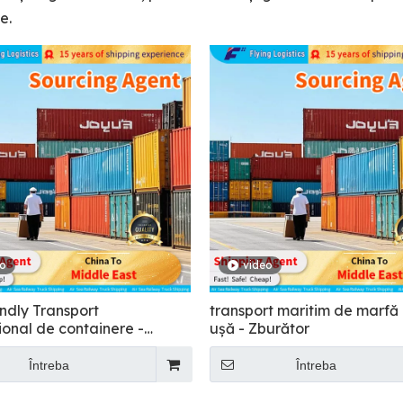
e.
eo
video
ndly Transport
transport maritim de marfă 
ional de containere -
ușă - Zburător
r
Întreba
Întreba