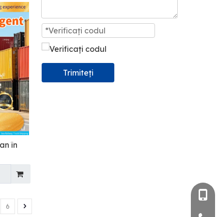
Trimiteți
an în
+86- 
6