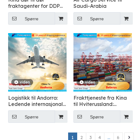
fraktagenter for DDP
Saudi-Arabia
sjøfrakt frakttransport
til USA, Canada,
Spørre
Spørre
Singapore, Malaysia,
Dubai, Europa,
Australia
video
video
Logistikk til Andorra:
Frakttjeneste fra Kina
Ledende internasjonal
til Hviterussland:
speditør
Internasjonal speditør
Spørre
Spørre
1
2
3
4
...
6