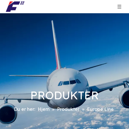
PRODUKTER
Du er her:
Hjem
»
Produkter
»
Europe Line