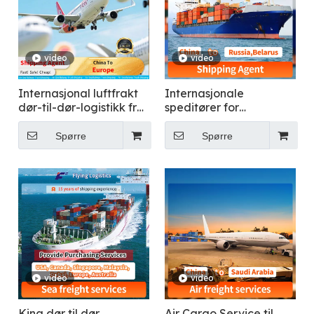
video
video
Internasjonal luftfrakt
Internasjonale
dør-til-dør-logistikk fra
speditører for
Kina til Europa
stykkgodsfrakt til
Russland
Spørre
Spørre
video
video
Kina dør til dør
Air Cargo Service til