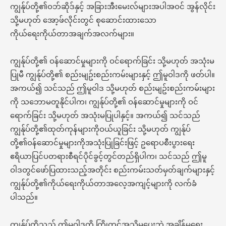
ကျွန်ုပ်တို့၏ဝဘ်ဆိုဒ်နှင့် အခြားအီးမေးလ်များအပါအဝင် အွန်လိုင်း
သို့မဟုတ် အော့ဖ်လိုင်းတွင် စုဆောင်းထားသော
ကိုယ်ရေးကိုယ်တာအချက်အလက်များ။
ကျွန်ုပ်တို့၏ ဝန်ဆောင်မှုများကို ဝင်ရောက်ခြင်း သို့မဟုတ် အသုံးမ
ပြုမီ ကျွန်ုပ်တို့၏ စည်းမျဥ်းစည်းကမ်းများနှင့် ဤမူဝါဒကို ဖတ်ပါ။
အကယ်၍ သင်သည် ဤမူဝါဒ သို့မဟုတ် စည်းမျဥ်းစည်းကမ်းများ
ကို သဘောမတူနိုင်ပါက၊ ကျွန်ုပ်တို့၏ ဝန်ဆောင်မှုများကို ဝင်
ရောက်ခြင်း သို့မဟုတ် အသုံးမပြုပါနှင့်။ အကယ်၍ သင်သည်
ကျွန်ုပ်တို့၏ထုတ်ကုန်များကိုဝယ်ယူခြင်း သို့မဟုတ် ကျွန်ုပ်
တို့၏ဝန်ဆောင်မှုများကိုအသုံးပြုခြင်းဖြင့် ဥရောပစီးပွားရေး
ဧရိယာပြင်ပတရားစီရင်ပိုင်ခွင့်တွင်တည်ရှိပါက၊ သင်သည် ဤမူ
ဝါဒတွင်ဖော်ပြထားသည့်အတိုင်း စည်းကမ်းသတ်မှတ်ချက်များနှင့်
ကျွန်ုပ်တို့၏ကိုယ်ရေးကိုယ်တာအလေ့အကျင့်များကို လက်ခံ
ပါသည်။
ကျွန်ုပ်တို့သည် ဤမူဝါဒကို ကြိုတင်အသိမပေးဘဲ အချိန်မရွေး