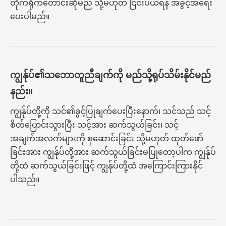
တိုက်ရိုက်တောင်းဆိုမည် သို့မဟုတ် ငြင်းပယ်ရန် အခွင့်အရေး
ပေးပါမည်။
ကျွန်ုပ်၏သဘောတူညီချက်ကို မည်သို့ရုပ်သိမ်းနိုင်မည်
နည်း။
ကျွန်ုပ်တို့ကို သင်၏ခွင့်ပြုချက်ပေးပြီးနောက်၊ သင်သည် သင့်
စိတ်ပြောင်းသွားပြီး သင့်အား ဆက်သွယ်ခြင်း၊ သင့်
အချက်အလက်များကို စုဆောင်းခြင်း သို့မဟုတ် ထုတ်ဖော်
ခြင်းအား ကျွန်ုပ်တို့အား ဆက်သွယ်ခြင်းမပြုတော့ပါက ကျွန်ုပ်
တို့ထံ ဆက်သွယ်ခြင်းဖြင့် ကျွန်ုပ်တို့ထံ အကြောင်းကြားနိုင်
ပါသည်။