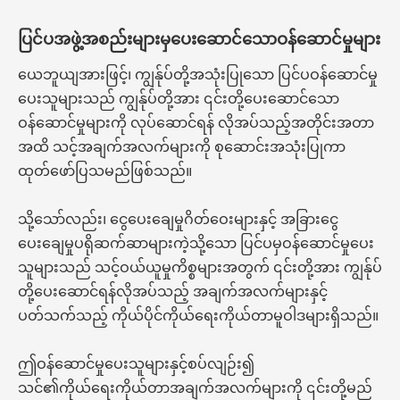
ပြင်ပအဖွဲ့အစည်းများမှပေးဆောင်သောဝန်ဆောင်မှုများ
ယေဘူယျအားဖြင့်၊ ကျွန်ုပ်တို့အသုံးပြုသော ပြင်ပဝန်ဆောင်မှု
ပေးသူများသည် ကျွန်ုပ်တို့အား ၎င်းတို့ပေးဆောင်သော
ဝန်ဆောင်မှုများကို လုပ်ဆောင်ရန် လိုအပ်သည့်အတိုင်းအတာ
အထိ သင့်အချက်အလက်များကို စုဆောင်းအသုံးပြုကာ
ထုတ်ဖော်ပြသမည်ဖြစ်သည်။
သို့သော်လည်း၊ ငွေပေးချေမှုဂိတ်ဝေးများနှင့် အခြားငွေ
ပေးချေမှုပရိုဆက်ဆာများကဲ့သို့သော ပြင်ပမှဝန်ဆောင်မှုပေး
သူများသည် သင့်ဝယ်ယူမှုကိစ္စများအတွက် ၎င်းတို့အား ကျွန်ုပ်
တို့ပေးဆောင်ရန်လိုအပ်သည့် အချက်အလက်များနှင့်
ပတ်သက်သည့် ကိုယ်ပိုင်ကိုယ်ရေးကိုယ်တာမူဝါဒများရှိသည်။
ဤဝန်ဆောင်မှုပေးသူများနှင့်စပ်လျဉ်း၍
သင်၏ကိုယ်ရေးကိုယ်တာအချက်အလက်များကို ၎င်းတို့မည်