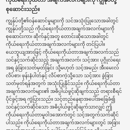
စုဆောင်းသည်။
ကျွန်ုပ်တို့၏ဝန်ဆောင်မှုများကို သင်အသုံးပြုသောအခါတွင်
ကျွန်ုပ်တို့သည် ကိုယ်ရေးကိုယ်တာအချက်အလက်များကို
စုဆောင်းကာ၊ ဆိုက်နှင့်အတူ တောင်းဆိုသောအခါတွင်
ကိုယ်ရေးကိုယ်တာအချက်အလက်များကို တင်ပြပါ။
ယေဘူယျအားဖြင့် ကိုယ်ရေးကိုယ်တာအချက်အလက်သည်
သင်နှင့်သက်ဆိုင်သည့် အချက်အလက်၊ သင့်အား ပုဂ္ဂိုလ်ရေး
အရ ခွဲခြားသတ်မှတ်ခြင်း သို့မဟုတ် သင့်အမည်၊ အီးမေးလ်
လိပ်စာ၊ ဖုန်းနံပါတ်နှင့် လိပ်စာကဲ့သို့သော သင့်အား ခွဲခြား
သတ်မှတ်ရန်အတွက် အသုံးပြုနိုင်သည်။ ကိုယ်ရေးကိုယ်တာ
အချက်အလက်များ၏ အဓိပ္ပါယ်ဖွင့်ဆိုချက်သည် တရားစီရင်
ပိုင်ခွင့်အရ ကွဲပြားသည်။ သင့်တည်နေရာအပေါ်အခြေခံ၍
သင်နှင့်သက်ဆိုင်သော အဓိပ္ပါယ်ဖွင့်ဆိုချက်သာလျှင် ဤ
ကိုယ်ရေးကိုယ်တာမူဝါဒအောက်တွင် သင့်အတွက်သက်ဆိုင်
ပါသည်။ ကိုယ်ရေးကိုယ်တာအချက်အလက်များတွင် အခြား