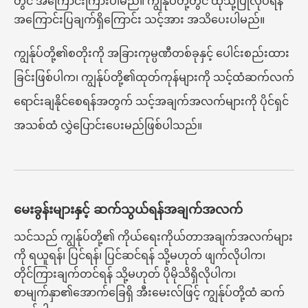
တွင် အကြောင်းကြားပါမည်။ ကျွန်ုပ်တို့တွင် ထိုသို့ပြုလုပ်ရန်
အကြောင်းပြချက်ရှိကြောင်း သင့်အား အသိပေးပါမည်။
ကျွန်ုပ်တို့၏စတိုးကို အခြားကုမ္ပဏီတစ်ခုနှင့် ပေါင်းစည်းထား
ခြင်းဖြစ်ပါက၊ ကျွန်ုပ်တို့၏ထုတ်ကုန်များကို သင့်ထံဆက်လက်
ရောင်းချနိုင်စေရန်အတွက် သင့်အချက်အလက်များကို ပိုင်ရှင်
အသစ်ထံ လွှဲပြောင်းပေးမည်ဖြစ်ပါသည်။
မေးခွန်းများနှင့် ဆက်သွယ်ရန်အချက်အလက်
သင်သည် ကျွန်ုပ်တို့၏ ကိုယ်ရေးကိုယ်တာအချက်အလက်များ
ကို ရယူရန်၊ ပြင်ရန်၊ ပြင်ဆင်ရန် သို့မဟုတ် ဖျက်လိုပါက၊
တိုင်ကြားချက်တင်ရန် သို့မဟုတ် ပိုမိုသိရှိလိုပါက၊
စာမျက်နှာ၏အောက်ခြေရှိ အီးမေးလ်ဖြင့် ကျွန်ုပ်တို့ထံ ဆက်