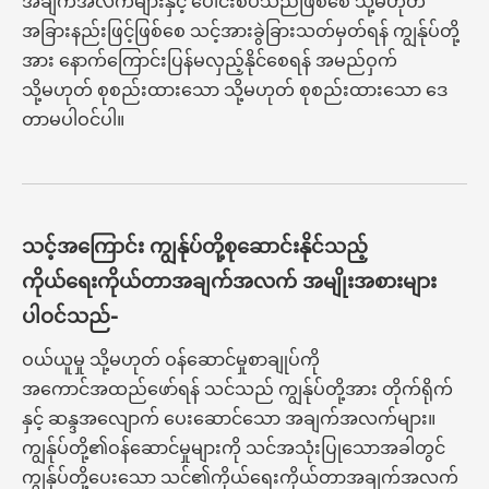
အချက်အလက်များနှင့် ပေါင်းစပ်သည်ဖြစ်စေ သို့မဟုတ်
အခြားနည်းဖြင့်ဖြစ်စေ သင့်အားခွဲခြားသတ်မှတ်ရန် ကျွန်ုပ်တို့
အား နောက်ကြောင်းပြန်မလှည့်နိုင်စေရန် အမည်ဝှက်
သို့မဟုတ် စုစည်းထားသော သို့မဟုတ် စုစည်းထားသော ဒေ
တာမပါဝင်ပါ။
သင့်အကြောင်း ကျွန်ုပ်တို့စုဆောင်းနိုင်သည့်
ကိုယ်ရေးကိုယ်တာအချက်အလက် အမျိုးအစားများ
ပါဝင်သည်-
ဝယ်ယူမှု သို့မဟုတ် ဝန်ဆောင်မှုစာချုပ်ကို
အကောင်အထည်ဖော်ရန် သင်သည် ကျွန်ုပ်တို့အား တိုက်ရိုက်
နှင့် ဆန္ဒအလျောက် ပေးဆောင်သော အချက်အလက်များ။
ကျွန်ုပ်တို့၏ဝန်ဆောင်မှုများကို သင်အသုံးပြုသောအခါတွင်
ကျွန်ုပ်တို့ပေးသော သင်၏ကိုယ်ရေးကိုယ်တာအချက်အလက်