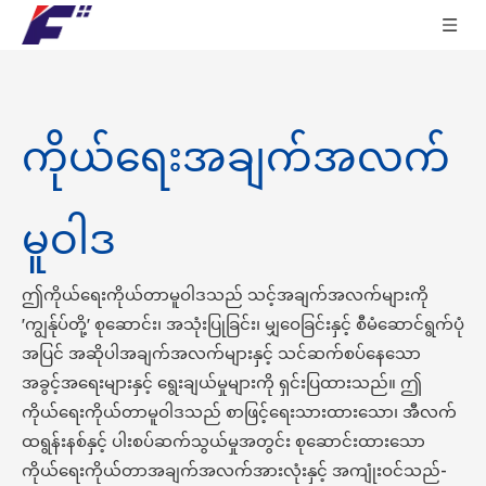
ကိုယ်ရေးအချက်အလက်
မူဝါဒ
ဤကိုယ်ရေးကိုယ်တာမူဝါဒသည် သင့်အချက်အလက်များကို
'ကျွန်ုပ်တို့' စုဆောင်း၊ အသုံးပြုခြင်း၊ မျှဝေခြင်းနှင့် စီမံဆောင်ရွက်ပုံ
အပြင် အဆိုပါအချက်အလက်များနှင့် သင်ဆက်စပ်နေသော
အခွင့်အရေးများနှင့် ရွေးချယ်မှုများကို ရှင်းပြထားသည်။ ဤ
ကိုယ်ရေးကိုယ်တာမူဝါဒသည် စာဖြင့်ရေးသားထားသော၊ အီလက်
ထရွန်းနစ်နှင့် ပါးစပ်ဆက်သွယ်မှုအတွင်း စုဆောင်းထားသော
ကိုယ်ရေးကိုယ်တာအချက်အလက်အားလုံးနှင့် အကျုံးဝင်သည်-