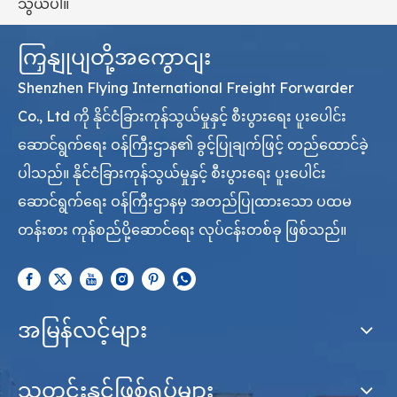
သွယ်ပါ။
ကြှနျုပျတို့အကွောငျး
Shenzhen Flying International Freight Forwarder
Co., Ltd ကို နိုင်ငံခြားကုန်သွယ်မှုနှင့် စီးပွားရေး ပူးပေါင်း
ဆောင်ရွက်ရေး ဝန်ကြီးဌာန၏ ခွင့်ပြုချက်ဖြင့် တည်ထောင်ခဲ့
ပါသည်။ နိုင်ငံခြားကုန်သွယ်မှုနှင့် စီးပွားရေး ပူးပေါင်း
ဆောင်ရွက်ရေး ဝန်ကြီးဌာနမှ အတည်ပြုထားသော ပထမ
တန်းစား ကုန်စည်ပို့ဆောင်ရေး လုပ်ငန်းတစ်ခု ဖြစ်သည်။
အမြန်လင့်များ
သတင်းနှင့်ဖြစ်ရပ်များ