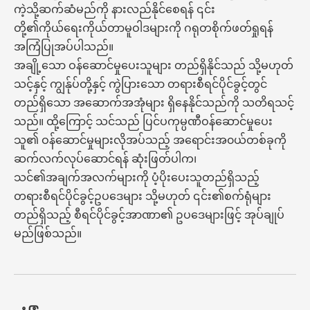
ကဲ့သို့ဆက်ဆံမည်ကို နားလည်နိုင်စေရန် ၎င်း
တို့၏ကိုယ်ရေးကိုယ်တာမူဝါဒများကို ဂရုတစိုက်ဖတ်ရှုရန်
အကြံပြုအပ်ပါသည်။
အချို့သော ဝန်ဆောင်မှုပေးသူများ တည်ရှိနိုင်သည် သို့မဟုတ်
သင့်နှင့် ကျွန်ုပ်တို့နှင့် ကွဲပြားသော တရားစီရင်ပိုင်ခွင့်တွင်
တည်ရှိသော အဆောက်အအုံများ ရှိနေနိုင်သည်ကို သတိရသင့်
သည်။ ထို့ကြောင့် သင်သည် ပြင်ပကုမ္ပဏီဝန်ဆောင်မှုပေး
သူ၏ ဝန်ဆောင်မှုများလိုအပ်သည့် အရောင်းအ၀ယ်တစ်ခုကို
ဆက်လက်လုပ်ဆောင်ရန် ဆုံးဖြတ်ပါက၊
သင်၏အချက်အလက်များကို ပံ့ပိုးပေးသူတည်ရှိသည့်
တရားစီရင်ပိုင်ခွင့်ဥပဒေများ သို့မဟုတ် ၎င်း၏စက်ရုံများ
တည်ရှိသည့် စီရင်ပိုင်ခွင့်အာဏာ၏ ဥပဒေများဖြင့် အုပ်ချုပ်
မည်ဖြစ်သည်။