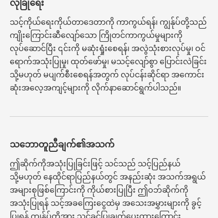
လုံခြုံရေး
သင့်ကိုယ်ရေးကိုယ်တာဒေတာကို ကာကွယ်ရန်၊ ကျွန်ုပ်တို့သည်
ကျိုးကြောင်းဆီလျော်သော ကြိုတင်ကာကွယ်မှုများကို
လုပ်ဆောင်ပြီး ၎င်းကို မဆုံးရှုံးစေရန်၊ အလွဲသုံးစားလုပ်မှု၊ ဝင်
ရောက်အသုံးပြုမှု၊ ထုတ်ဖော်မှု၊ မသင့်လျော်စွာ ပြောင်းလဲခြင်း
သို့မဟုတ် မပျက်စီးစေရန်အတွက် လုပ်ငန်းဆိုင်ရာ အကောင်း
ဆုံးအလေ့အကျင့်များကို လိုက်နာဆောင်ရွက်ပါသည်။
သဘောတူညီချက်၏အသက်
ဤဆိုက်ကိုအသုံးပြုခြင်းဖြင့် သင်သည် သင့်ပြည်နယ်
သို့မဟုတ် နေထိုင်ရာပြည်နယ်တွင် အနည်းဆုံး အသက်အရွယ်
အများစုဖြစ်ကြောင်းကို ကိုယ်စားပြုပြီး ဤဝဘ်ဆိုက်ကို
အသုံးပြုရန် သင့်အခကြေးငွေထဲမှ အသေးအမွှားများကို ခွင့်
ပြုရန် ကျွန်ုပ်တို့အား သင့်ခွင့်ပြုချက်ပေးထားကြောင်း