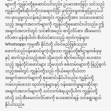
များကို ကျွန်ုပ်တို့စုဆောင်းပါသည်။ ဥပမာအားဖြင့်၊ သင်သည်
ကျွန်ုပ်တို့၏ဆိုက်ကိုလာရောက်ပြီး မှာကြားမှုတစ်ခုပြုလုပ်ပါ
က၊ မှာယူမှုလုပ်ငန်းစဉ်အတွင်း ကျွန်ုပ်တို့အား သင်ပေးဆောင်
သည့် အချက်အလက်များကို ကျွန်ုပ်တို့စုဆောင်းပါသည်။ ဤ
အချက်အလက်တွင် သင်၏အမည်၊ စာပို့လိပ်စာ၊ အီးမေးလ်
လိပ်စာ၊ ဖုန်းနံပါတ်၊ စိတ်ဝင်စားသည့် ထုတ်ကုန်များ၊
Whatsapp၊ ကုမ္ပဏီ၊ နိုင်ငံတို့ ပါဝင်မည်ဖြစ်သည်။
ဖောက်သည်ဝန်ဆောင်မှုကဲ့သို့သော ကျွန်ုပ်တို့၏ဌာနတစ်ခုခု
နှင့် ဆက်သွယ်သည့်အခါ သို့မဟုတ် ဆိုက်ပေါ်တွင် ပေးထား
သည့် အွန်လိုင်းဖောင်များ သို့မဟုတ် စစ်တမ်းများကို ဖြည့်စွက်
သည့်အခါတွင် ကျွန်ုပ်တို့သည် ကိုယ်ရေးကိုယ်တာ
အချက်အလက်များကို စုဆောင်းနိုင်ပါသည်။ ကျွန်ုပ်တို့
ကမ်းလှမ်းသော ထုတ်ကုန်များနှင့် ဝန်ဆောင်မှုများဆိုင်ရာ
အချက်အလက်များကို သင်လက်ခံရယူလိုပါက ကျွန်ုပ်တို့
ထံသို့ သင့်အီးမေးလ်လိပ်စာကို ပေးဆောင်ရန် သင်ရွေးချယ်
နိုင်ပါသည်။