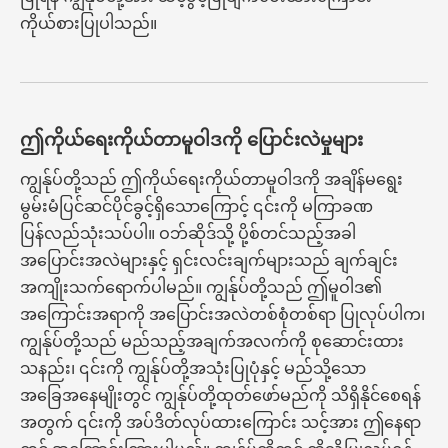
ကိုယ်စားပြုပါသည်။
ဤကိုယ်ရေးကိုယ်တာမူဝါဒကို ပြောင်းလဲမှုများ
ကျွန်ုပ်တို့သည် ဤကိုယ်ရေးကိုယ်တာမူဝါဒကို အချိန်မရွေး
မွမ်းမံပြင်ဆင်ပိုင်ခွင့်ရှိသောကြောင့် ၎င်းကို မကြာခဏ
ပြန်လည်သုံးသပ်ပါ။ ဝဘ်ဆိုဒ်သို့ ပို့စ်တင်သည့်အခါ
အပြောင်းအလဲများနှင့် ရှင်းလင်းချက်များသည် ချက်ချင်း
အကျိုးသက်ရောက်ပါမည်။ ကျွန်ုပ်တို့သည် ဤမူဝါဒ၏
အကြောင်းအရာကို အပြောင်းအလဲတစ်စုံတစ်ရာ ပြုလုပ်ပါက၊
ကျွန်ုပ်တို့သည် မည်သည့်အချက်အလက်ကို စုဆောင်းထား
သနည်း၊ ၎င်းကို ကျွန်ုပ်တို့အသုံးပြုပုံနှင့် မည်သို့သော
အခြေအနေမျိုးတွင် ကျွန်ုပ်တို့ထုတ်ဖော်မည်ကို သိရှိနိုင်စေရန်
အတွက် ၎င်းကို အပ်ဒိတ်လုပ်ထားကြောင်း သင့်အား ဤနေရာ