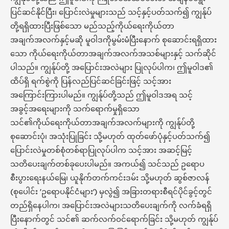
ပြင်ဆင်နိုင်ပြီး၊ ပြောင်းလဲမှုများသည် သင့်နှင့်ပတ်သက်၍ ကျွန်ုပ်
တို့ရရှိထားပြီးဖြစ်သော မည်သည့်ကိုယ်ရေးကိုယ်တာ
အချက်အလက်နှင့်မဆို မူဝါဒကိုမွမ်းမံပြီးနောက် စုဆောင်းရရှိထား
သော ကိုယ်ရေးကိုယ်တာအချက်အလက်အသစ်များနှင့် သက်ဆိုင်
ပါသည်။ ကျွန်ုပ်တို့ အပြောင်းအလဲများ ပြုလုပ်ပါက၊ ဤမူဝါဒ၏
ထိပ်ရှိ ရက်စွဲကို ပြန်လည်ပြင်ဆင်ခြင်းဖြင့် သင့်အား
အကြောင်းကြားပါမည်။ ကျွန်ုပ်တို့သည် ဤမူဝါဒအရ သင့်
အခွင့်အရေးများကို သက်ရောက်မှုရှိသော
သင်၏ကိုယ်ရေးကိုယ်တာအချက်အလက်များကို ကျွန်ုပ်တို့
စုဆောင်းပုံ၊ အသုံးပြုခြင်း သို့မဟုတ် ထုတ်ဖော်ပုံနှင့်ပတ်သက်၍
ပြောင်းလဲမှုတစ်စုံတစ်ရာပြုလုပ်ပါက သင့်အား အဆင့်မြင့်
သတိပေးချက်တစ်ခုပေးပါမည်။ အကယ်၍ သင်သည် ဥရောပ
စီးပွားရေးနယ်မြေ၊ ယူနိုက်တက်ကင်းဒမ်း သို့မဟုတ် ဆွစ်ဇာလန်
(စုပေါင်း 'ဥရောပနိုင်ငံများ') မှလွဲ၍ အခြားတရားစီရင်ပိုင်ခွင့်တွင်
တည်ရှိနေပါက၊ အပြောင်းအလဲများသတိပေးချက်ကို လက်ခံရရှိ
ပြီးနောက်တွင် သင်၏ ဆက်လက်ဝင်ရောက်ခြင်း သို့မဟုတ် ကျွန်ုပ်