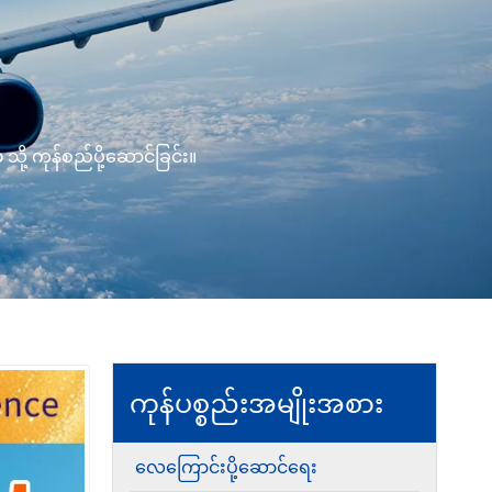
့ ကုန်စည်ပို့ဆောင်ခြင်း။
ကုန်ပစ္စည်းအမျိုးအစား
လေကြောင်းပို့ဆောင်ရေး