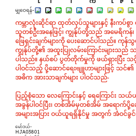
မျှဝေရန်-
ကမ္ဘာလုံးဆိုင်ရာ ထုတ်လုပ်သူများနှင့် နီးကပ်
သူတစ်ဦးအနေဖြင့်၊ ကျွန်ုပ်တို့သည် အမေရိကန်၊ ကန
ဖြေရှင်းချက်များကို ပေးဆောင်ပါသည်။ ကုန်သ
ကျွန်ုပ်တို့၏ အထူးပြုလမ်းကြောင်းများသည် သ
ပါသည်။ နယ်စပ် ပွတ်တိုက်မှုကို ဖယ်ရှားပြီး သ
ပါဝင်သည့် ပို့ဆောင်ရေးဗျူဟာများဖြင့် သင်၏
အဓိက အားသာချက်များ ပါဝင်သည်-
ပြည့်စုံသော လေကြောင်းနှင့် ရေကြောင်း သယ်ယ
အခွန်ပါဝင်ပြီး၊ တစ်အိမ်မှတစ်အိမ် အရောက်ပို့ဆေ
အများအပြား ဝယ်ယူရရှိနိုင်မှု အတွက် အံဝင်ခွင
မော်ဒယ်-
HJA03801