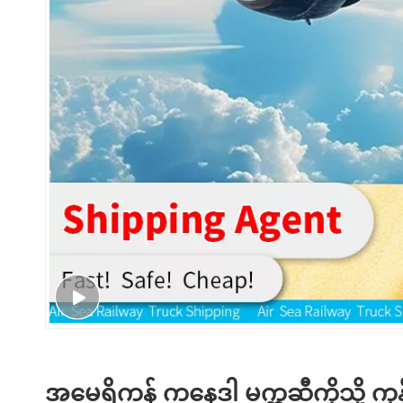
အမေရိကန် ကနေဒါ မက္ကဆီကိုသို့ ကုန်