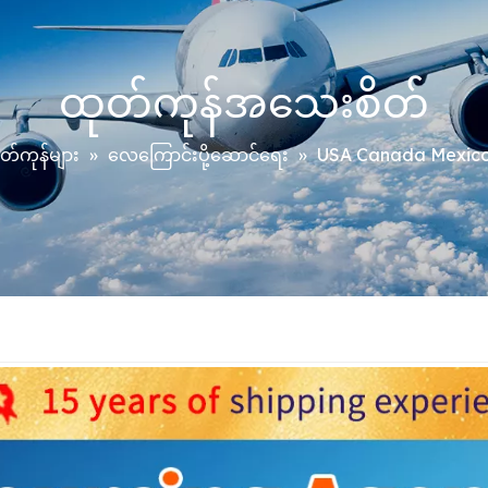
ထုတ်ကုန်အသေးစိတ်
တ်ကုန်များ
»
လေကြောင်းပို့ဆောင်ရေး
»
USA Canada Mexico သို