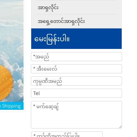
အာရှလိုင်း
အရှေ့တောင်အာရှလိုင်း
မေးမြန်းပါ။