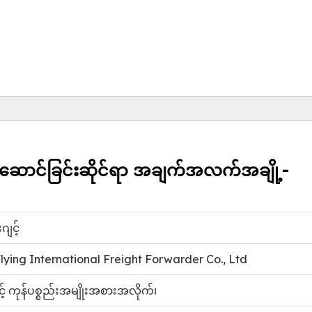
ို့ဆောင်ခြင်းဆိုင်ရာ အချက်အလက်အချို့-
ျင့်
lying International Freight Forwarder Co., Ltd
င့် ကုန်ပစ္စည်းအမျိုးအစားအလိုက်၊