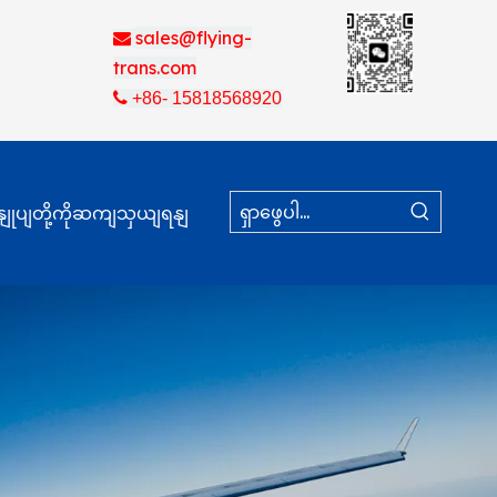
sales@flying-

trans.com

+86- 15818568920
နျုပျတို့ကိုဆကျသှယျရနျ