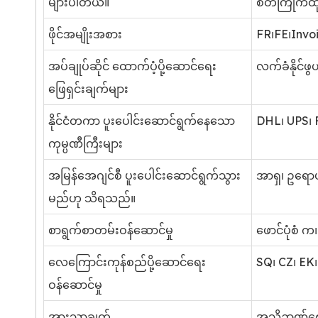
များပါတယ်။
စိတ်ကြိုက်ထုပ
ဖိုင်အမျိုးအစား
FR၊FE၊Invoi
အပ်ချုပ်ဆိုင် ထောက်ပံ့ပို့ဆောင်ရေး
လက်ခံနိုင်ဖွ
ဖြေရှင်းချက်များ
နိုင်ငံတကာ ပူးပေါင်းဆောင်ရွက်နေသော
DHL၊ UPS၊ F
ကုမ္ပဏီကြီးများ
အမြန်အေဂျင်စီ ပူးပေါင်းဆောင်ရွက်သွား
အာရှ၊ ဥရော
မည်ဟု သိရသည်။
စာရွက်စာတမ်းဝန်ဆောင်မှု
ဖောင်ပုံစံ က၊
လေကြောင်းကုန်စည်ပို့ဆောင်ရေး
SQ၊ CZ၊ EK၊
ဝန်ဆောင်မှု
အားသာချက်
အသိဉာဏ်စောင