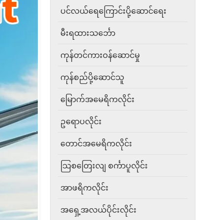
ပင်လယ်ရေကြောင်းပို့ဆောင်ရေး
မီးရထားသင်္ဘော
ကုန်တင်ကားဝန်ဆောင်မှု
ကုန်စည်ပို့ဆောင်သူ
မြောက်အမေရိကလိုင်း
ဥရောပလိုင်း
တောင်အမေရိကလိုင်း
သြစတြေးလျ စင်္ကာပူလိုင်း
အာဖရိကလိုင်း
အရှေ့အလယ်ပိုင်းလိုင်း