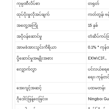
ကုမ္ပဏီလိပ်စာ
တရုတ်
ထုပ်ပိုးမှုလိုအပ်ချက်
ကတ်တွန်၊ ဗန
အတွေ့အကြုံ
15 နှစ်
အပိုဝန်ဆောင်မှု
တံဆိပ်ကပ်ခြင်
အာမခံအားသွင်းကိရိယာ
0.1% * ကုန်တ
ပို့ဆောင်မှုအမျိုးအစား
EXW၊CIF...
လျှောက်လွှာ
ပင်လယ်ရေကြေ
ရေး၊ ကုန်တင်
အေးဂျင့်အဆင့်
ပထမတန်း
ဂိုဒေါင်ဖြန့်ဝေခြင်း။
Ningbo၊ Gu