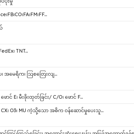
်ပိုးမှု
ce၊FB၊CO၊FA၊FM၊FF...
ယ်
edEx၊ TNT...
ပ၊ အမေရိက၊ သြစတြေးလျ...
 ဖောင် E၊ မီးခိုးထုတ်ခြင်း/ C/O၊ ဖောင် F...
 CX၊ O3၊ MU ကဲ့သို့သော အဓိက ဝန်ဆောင်မှုပေးသူ...
့်ကြပ်ကြည့်ရှုခြင်း၊ အကောင်းဆုံးစျေးနှုန်း၊ အမြန်အကောက်ခွန်ရ