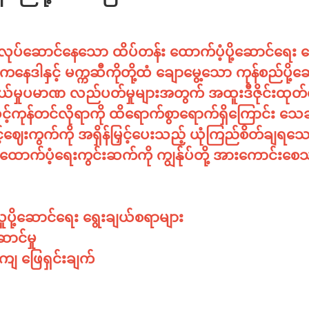
စွာ လုပ်ဆောင်နေသော ထိပ်တန်း ထောက်ပံ့ပို့ဆောင်ရေး 
ေဒါနှင့် မက္ကဆီကိုတို့ထံ ချောမွေ့သော ကုန်စည်ပို့ဆေ
ွယ်မှုပမာဏ လည်ပတ်မှုများအတွက် အထူးဒီဇိုင်းထုတ်ထ
င့်ကုန်တင်လိုရာကို ထိရောက်စွာရောက်ရှိကြောင်း သေ
င့်ဈေးကွက်ကို အရှိန်မြှင့်ပေးသည့် ယုံကြည်စိတ်ချရသေ
 ထောက်ပံ့ရေးကွင်းဆက်ကို ကျွန်ုပ်တို့ အားကောင်းစ
ူပို့ဆောင်ရေး ရွေးချယ်စရာများ
ာင်မှု
်ကျ ဖြေရှင်းချက်