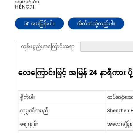
အမှတ်တံဆိပ်-
HENGJI
မေးမြန်းပါ။
အိတ်ထဲသို့ထည့်ပါ။
ကုန်ပစ္စည်းအကြောင်းအရာ
လေကြောင်းဖြင့် အမြန် 24 နာရီကား ပ
ရိုက်ပါ။
ထပ်ဆင့်အေးဂ
ကုမ္ပဏီအမည်
Shenzhen F
စျေးနှုန်း
အလေးချိန်နှ