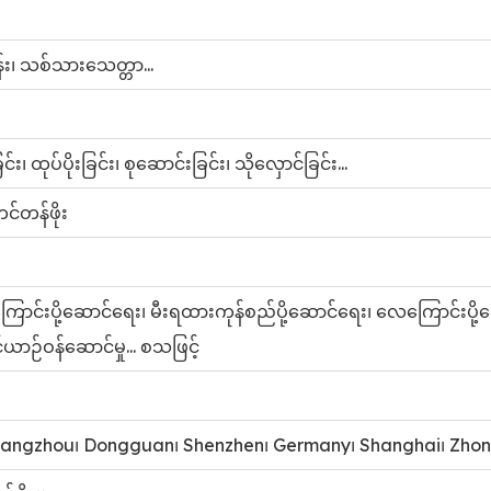
်း၊ သစ်သားသေတ္တာ...
း၊ ထုပ်ပိုးခြင်း၊ စုဆောင်းခြင်း၊ သိုလှောင်ခြင်း...
င်တန်ဖိုး
ာင်းပို့ဆောင်ရေး၊ မီးရထားကုန်စည်ပို့ဆောင်ရေး၊ လေကြောင်းပို့
ယာဉ်ဝန်ဆောင်မှု... စသဖြင့်
angzhou၊ Dongguan၊ Shenzhen၊ Germany၊ Shanghai၊ Zhong