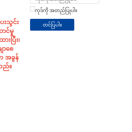
ပေးသွင်း
တင်ပြပါ။
ာင်မှု
ားပြီး၊
ချာစေ
ာ အခွန်
ေသည်။