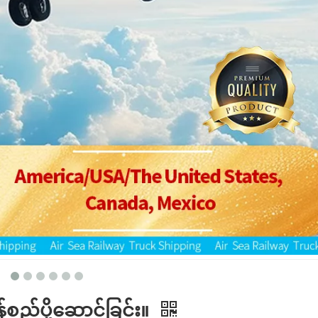
စည်ပို့ဆောင်ခြင်း။