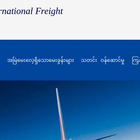
rnational Freight
အမြဲမေးလေ့ရှိသောမေးခွန်းများ
သတင်း
ဝန်ဆောင်မှု
ကြှ