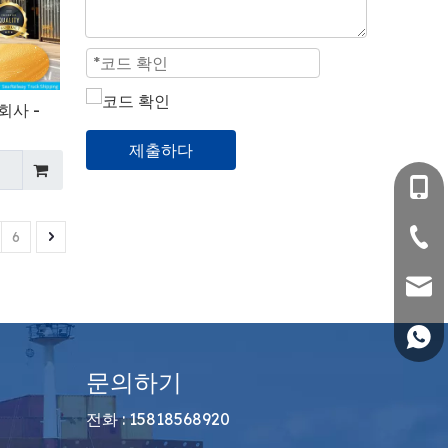
회사 -
제출하다
+86- 
0755
6
sales
+86 1
문의하기
전화 : 15818568920