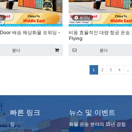
상
동영상
o Door 배송 해상화물 포워딩 -
비용 효율적인 대량 항공 운송 
Flying
묻다
묻다
1
2
3
4
...
빠른 링크
뉴스 및 이벤트
집
화물 운송 분야의 15년 경험