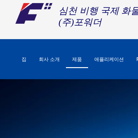
심천 비행 국제 화
(주)포워더
집
회사 소개
제품
애플리케이션