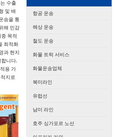
스는 수출
형 및 배
항공 운송
 운송을 통
해상 운송
 위해 민감
최종 목적
철도 운송
을 최적화
영과 현지
화물 트럭 서비스
결합니다.
화물운송업체
 적용 가
 목적지로
북미라인
유럽선
남미 라인
호주 싱가포르 노선