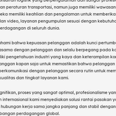
 konsultan logistik yang berpengalaman dan sangat profe
 peraturan transportasi, namun juga memiliki wawasan 
reka memiliki keahlian dan pengalaman untuk memberikan
ilan video, layanan pengumpulan sesuai dengan kebutuh
rdagangan di seluruh dunia.
mi bahwa kepuasan pelanggan adalah kunci pertumbuha
jasama dengan pelanggan dan selalu berpegang pada k
iki pengetahuan industri yang kaya dan keterampilan k
elanggan kapan saja untuk memastikan bahwa pelangga
ga berkomunikasi dengan pelanggan secara rutin untuk 
ualitas dan tingkat layanan kami.
ifikan, proses yang sangat optimal, profesionalisme yan
 internasional kami menyediakan solusi rantai pasokan y
ubungan kerja sama jangka panjang dan stabil dengan 
bangan perdagangan global.