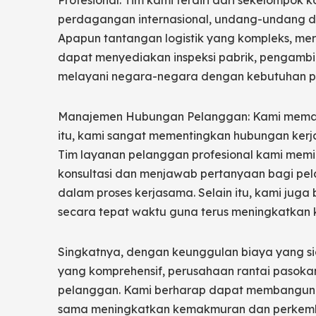
Profesional: Tim kami terdiri dari sekelompok
perdagangan internasional, undang-undang dan
Apapun tantangan logistik yang kompleks, me
dapat menyediakan inspeksi pabrik, pengamb
melayani negara-negara dengan kebutuhan pe
Manajemen Hubungan Pelanggan: Kami memaha
itu, kami sangat mementingkan hubungan ker
Tim layanan pelanggan profesional kami memil
konsultasi dan menjawab pertanyaan bagi p
dalam proses kerjasama. Selain itu, kami ju
secara tepat waktu guna terus meningkatkan k
Singkatnya, dengan keunggulan biaya yang sign
yang komprehensif, perusahaan rantai pasokan
pelanggan. Kami berharap dapat membangun h
sama meningkatkan kemakmuran dan perkem