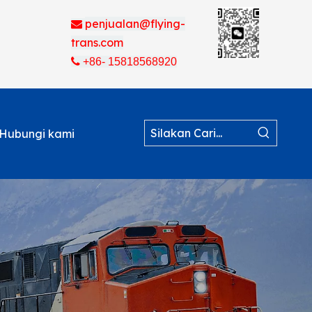
penjualan@flying-

trans.com

+86- 15818568920
Hubungi kami