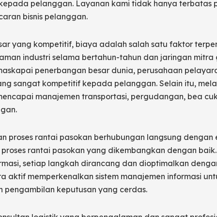
l kepada pelanggan. Layanan kami tidak hanya terbatas p
aran bisnis pelanggan.
 yang kompetitif, biaya adalah salah satu faktor terpen
man industri selama bertahun-tahun dan jaringan mitra g
askapai penerbangan besar dunia, perusahaan pelayaran
ng sangat kompetitif kepada pelanggan. Selain itu, mela
mencapai manajemen transportasi, pergudangan, bea cuka
ggan.
an proses rantai pasokan berhubungan langsung dengan ef
proses rantai pasokan yang dikembangkan dengan baik.
formasi, setiap langkah dirancang dan dioptimalkan de
a aktif memperkenalkan sistem manajemen informasi untu
dan pengambilan keputusan yang cerdas.