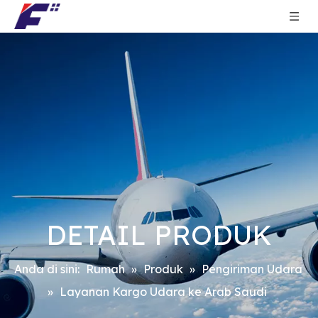
DETAIL PRODUK
Anda di sini:
Rumah
»
Produk
»
Pengiriman Udara
»
Layanan Kargo Udara ke Arab Saudi