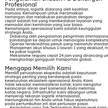
Profesional
Pada intinya, logistik didorong oleh keahlian
manusia. Kemampuan untuk meramalkan
tantangan dan melakukan perubahan dengan
cepat adalah hal yang membedakan layanan yang
memadai dari kemitraan yang luar biasa.
Kematangan operasional kami adalah keunggulan
strategis Anda.
Didukung oleh pengalaman pengiriman internasional
pandangan ke depan untuk menavigasi kompleksita
Operasi terakreditasi penuh yang mematuhi standar 
Manajemen akun khusus 1-lawan-1 yang eksklusif, 
ke pakar logistik.
Mekanisme respons cepat 24 jam yang dirancang u
menghadapi gangguan transportasi global.
Mengapa Memilih Kami
Memilih perusahaan ekspedisi adalah keputusan
strategis penting yang berdampak pada
keseluruhan ekosistem operasional Anda. Kami
tidak sekadar memindahkan kotak; kami mengatur
kelancaran aliran aset komersial Anda melintasi
batas negara. Infrastruktur kami dibangun untuk
menyerap tekanan logistik internasional,
memungkinkan tim Anda untuk fokus sepenuhnya
pada pertumbuhan inti dan perluasan pasar.
Keandalan yang Tak Tertandingi: Rekam jejak kam