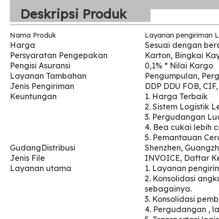
Deskripsi Produk
Nama Produk
Layanan pengiriman L
Harga
Sesuai dengan bera
Persyaratan Pengepakan
Karton, Bingkai Ka
Pengisi Asuransi
0,1% * Nilai Kargo
Layanan Tambahan
Pengumpulan, Perg
Jenis Pengiriman
DDP DDU FOB, CIF
Keuntungan
1. Harga Terbaik
2. Sistem Logistik 
3. Pergudangan Lu
4. Bea cukai lebih 
5. Pemantauan Cer
Gudang
Distribusi
Shenzhen, Guangzh
Jenis File
INVOICE, Daftar Ke
Layanan utama
1. Layanan pengir
2. Konsolidasi an
sebagainya.
3. Konsolidasi pemb
4. Pergudangan
, 