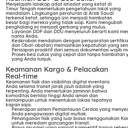
Menjelajahi lanskap adat istiadat yang ketat di
Timur Tengah memerlukan pengetahuan lokal yang
mendalam. Lingkungan peraturan di Arab Saudi
terkenal ketat, sehingga izin menjadi hambatan
besar bagi mereka yang tidak siap. Kami mengubah
penghalang ini menjadi gerbang yang mulus.
Layanan DDP dan DDU menyeluruh berarti kami me
nama Anda.
Keakraban mendalam dengan persyaratan sertifika
dan Obat-obatan) memastikan kepatuhan yang sem
Persiapan proaktif dari semua dokumentasi wajib me
Proses bea cukai yang cepat dan tanpa hambatan y
yang Anda tunjuk.
Keamanan Kargo & Pelacakan
Real-time
Keamanan fisik dan visibilitas digital inventaris
Anda selama transit jarak jauh adalah yang
terpenting. Anda memerlukan jaminan bahwa
komoditas bernilai tinggi Anda aman dan
kemampuan untuk menentukan lokasi tepatnya
kapan saja.
Penerapan sistem Pemantauan Cerdas yang menyedi
Anda pengawasan digital mutlak.
Penanganan fisik yang luar biasa menggunakan Kar
untuk meredam guncangan transit.
Biaya asuransi yang sangat kompetitif hanya sebes