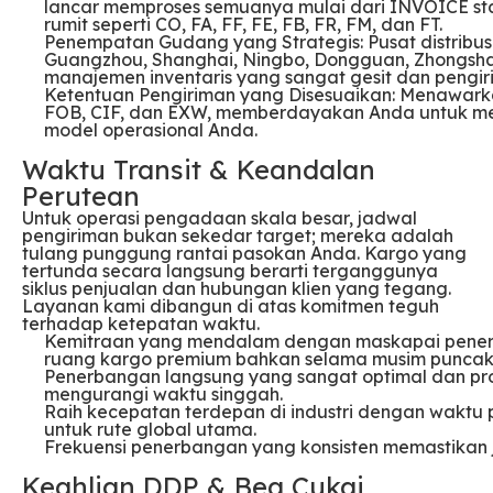
lancar memproses semuanya mulai dari INVOICE sta
rumit seperti CO, FA, FF, FE, FB, FR, FM, dan FT.
Penempatan Gudang yang Strategis: Pusat distribusi
Guangzhou, Shanghai, Ningbo, Dongguan, Zhongsh
manajemen inventaris yang sangat gesit dan pengiri
Ketentuan Pengiriman yang Disesuaikan: Menawarkan
FOB, CIF, dan EXW, memberdayakan Anda untuk memil
model operasional Anda.
Waktu Transit & Keandalan
Perutean
Untuk operasi pengadaan skala besar, jadwal
pengiriman bukan sekedar target; mereka adalah
tulang punggung rantai pasokan Anda. Kargo yang
tertunda secara langsung berarti terganggunya
siklus penjualan dan hubungan klien yang tegang.
Layanan kami dibangun di atas komitmen teguh
terhadap ketepatan waktu.
Kemitraan yang mendalam dengan maskapai penerba
ruang kargo premium bahkan selama musim puncak
Penerbangan langsung yang sangat optimal dan proto
mengurangi waktu singgah.
Raih kecepatan terdepan di industri dengan waktu 
untuk rute global utama.
Frekuensi penerbangan yang konsisten memastikan 
Keahlian DDP & Bea Cukai