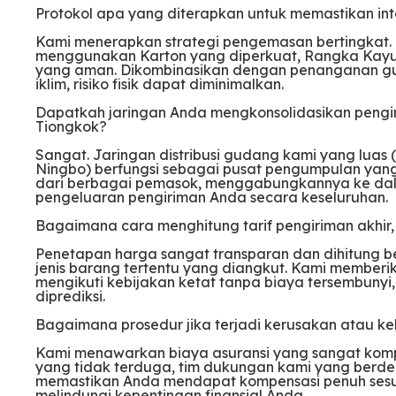
Protokol apa yang diterapkan untuk memastikan inte
Kami menerapkan strategi pengemasan bertingkat.
menggunakan Karton yang diperkuat, Rangka Kayu 
yang aman. Dikombinasikan dengan penanganan gud
iklim, risiko fisik dapat diminimalkan.
Dapatkah jaringan Anda mengkonsolidasikan pengiri
Tiongkok?
Sangat. Jaringan distribusi gudang kami yang luas
Ningbo) berfungsi sebagai pusat pengumpulan yan
dari berbagai pemasok, menggabungkannya ke dala
pengeluaran pengiriman Anda secara keseluruhan.
Bagaimana cara menghitung tarif pengiriman akhir
Penetapan harga sangat transparan dan dihitung be
jenis barang tertentu yang diangkut. Kami member
mengikuti kebijakan ketat tanpa biaya tersembunyi
diprediksi.
Bagaimana prosedur jika terjadi kerusakan atau keh
Kami menawarkan biaya asuransi yang sangat kompetit
yang tidak terduga, tim dukungan kami yang berded
memastikan Anda mendapat kompensasi penuh sesu
melindungi kepentingan finansial Anda.