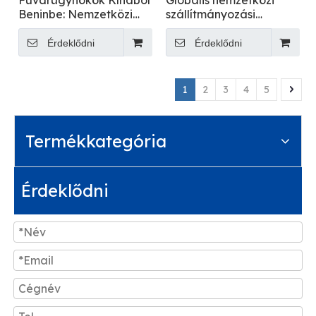
Fuvarügynökök Kínából
Globális nemzetközi
Beninbe: Nemzetközi
szállítmányozási
teherszállítás
logisztikai
szolgáltatások: Kínából
Érdeklődni
Érdeklődni
mindenhova
1
2
3
4
5
Termékkategória
Érdeklődni