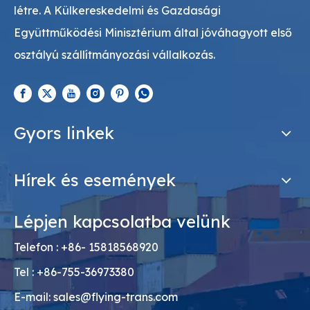
létre. A Külkereskedelmi és Gazdasági
Együttműködési Minisztérium által jóváhagyott első
osztályú szállítmányozási vállalkozás.
Gyors linkek
Hírek és események
Lépjen kapcsolatba velünk
Telefon : +86- 15818568920
Tel : +86-755-36973380
E-mail:
sales@flying-trans.com