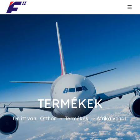
TERMÉKEK
Ön itt van:
Otthon
»
Termékek
»
Afrika vonal