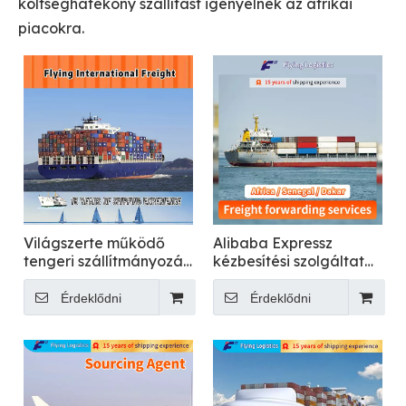
költséghatékony szállítást igényelnek az afrikai
piacokra.
Világszerte működő
Alibaba Expressz
tengeri szállítmányozási
kézbesítési szolgáltatás
szolgáltatás
légi/tengeri/óceáni
rakomány/fuvarozás/száll
Érdeklődni
Érdeklődni
konténerrel LCL
szállítmányozó/ügynök
Kínából Afrikába,
Szenegálba, Dakar
Fast DDP Logistics