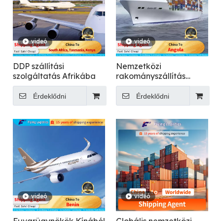
videó
videó
DDP szállítási
Nemzetközi
szolgáltatás Afrikába
rakományszállítás
Angolába: Megbízható
szállítmányozási
Érdeklődni
Érdeklődni
partner
videó
videó