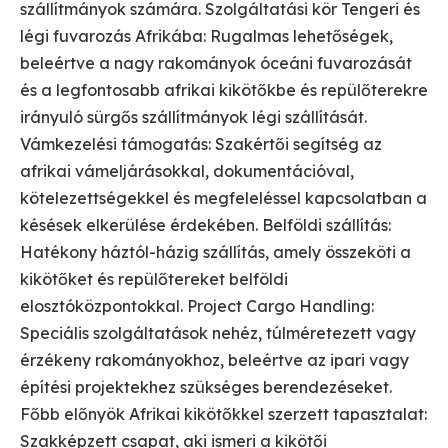
szállítmányok számára. Szolgáltatási kör Tengeri és
légi fuvarozás Afrikába: Rugalmas lehetőségek,
beleértve a nagy rakományok óceáni fuvarozását
és a legfontosabb afrikai kikötőkbe és repülőterekre
irányuló sürgős szállítmányok légi szállítását.
Vámkezelési támogatás: Szakértői segítség az
afrikai vámeljárásokkal, dokumentációval,
kötelezettségekkel és megfeleléssel kapcsolatban a
késések elkerülése érdekében. Belföldi szállítás:
Hatékony háztól-házig szállítás, amely összeköti a
kikötőket és repülőtereket belföldi
elosztóközpontokkal. Project Cargo Handling:
Speciális szolgáltatások nehéz, túlméretezett vagy
érzékeny rakományokhoz, beleértve az ipari vagy
építési projektekhez szükséges berendezéseket.
Főbb előnyök Afrikai kikötőkkel szerzett tapasztalat:
Szakképzett csapat, aki ismeri a kikötői