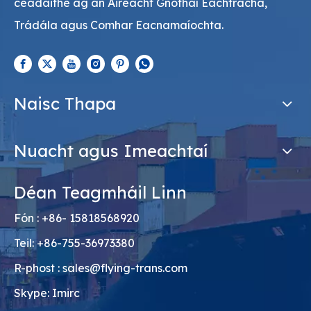
ceadaithe ag an Aireacht Gnóthaí Eachtracha,
Trádála agus Comhar Eacnamaíochta.
Naisc Thapa
Nuacht agus Imeachtaí
Déan Teagmháil Linn
Fón : +86- 15818568920
Teil: +86-755-36973380
R-phost :
sales@flying-trans.com
Skype: Imirc