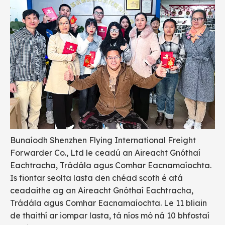
Bunaíodh Shenzhen Flying International Freight
Forwarder Co., Ltd le ceadú an Aireacht Gnóthaí
Eachtracha, Trádála agus Comhar Eacnamaíochta.
Is fiontar seolta lasta den chéad scoth é atá
ceadaithe ag an Aireacht Gnóthaí Eachtracha,
Trádála agus Comhar Eacnamaíochta. Le 11 bliain
de thaithí ar iompar lasta, tá níos mó ná 10 bhfostaí