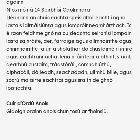
againn.
Níos mó ná 14 Seirbhísí Gaolmhara
Déanann an chuideachta speisialtóireacht i ngnó
lastais idirnáisiúnta agus iompróir neamhárthach. Is
é raon feidhme gnó na cuideachta seirbhísí iompair
lasta sainráite, aer, farraige agus allmhairithe agus
onnmhairithe talún a sholáthar do chustaiméirí intíre
agus eachtrannacha, lena n-áirítear áirithint, stuáil,
dearbhú custaim, trádstóráil, comhdhlúthú,
díphacáil, dáileadh, seachadadh, ullmhú bille, agus
socrú malairte eachtraí agus sraith de ghnó
lóistíochta.
Cuir d'Ordú Anois
Glaoigh orainn anois chun tosú ar fhoinsiú.