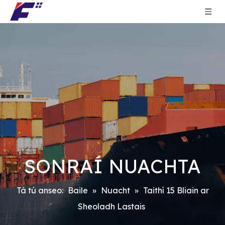
SONRAÍ NUACHTA
Tá tú anseo:
Baile
»
Nuacht
»
Taithí 15 Bliain ar
Sheoladh Lastais