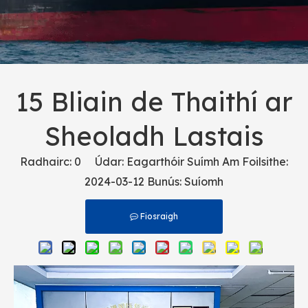
15 Bliain de Thaithí ar
Sheoladh Lastais
Radhairc:
0
Údar: Eagarthóir Suímh Am Foilsithe:
2024-03-12 Bunús:
Suíomh
Fiosraigh