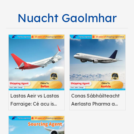
Nuacht Gaolmhar
Lastas Aeir vs Lastas
Conas Sábháilteacht
Farraige: Cé acu is
Aerlasta Pharma a
Fearr do
bharrfheabhsú
Chógaisíocht?