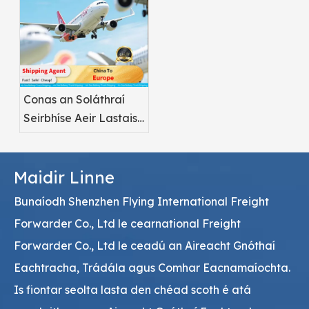
Conas an Soláthraí
Seirbhíse Aeir Lastais
Pharma ceart a
roghnú
Maidir Linne
Bunaíodh Shenzhen Flying International Freight
Forwarder Co., Ltd le cearnational Freight
Forwarder Co., Ltd le ceadú an Aireacht Gnóthaí
Eachtracha, Trádála agus Comhar Eacnamaíochta.
Is fiontar seolta lasta den chéad scoth é atá