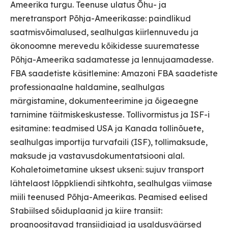
Ameerika turgu. Teenuse ulatus Õhu- ja
meretransport Põhja-Ameerikasse: paindlikud
saatmisvõimalused, sealhulgas kiirlennuvedu ja
ökonoomne merevedu kõikidesse suurematesse
Põhja-Ameerika sadamatesse ja lennujaamadesse.
FBA saadetiste käsitlemine: Amazoni FBA saadetiste
professionaalne haldamine, sealhulgas
märgistamine, dokumenteerimine ja õigeaegne
tarnimine täitmiskeskustesse. Tollivormistus ja ISF-i
esitamine: teadmised USA ja Kanada tollinõuete,
sealhulgas importija turvafaili (ISF), tollimaksude,
maksude ja vastavusdokumentatsiooni alal.
Kohaletoimetamine uksest ukseni: sujuv transport
lähtelaost lõppkliendi sihtkohta, sealhulgas viimase
miili teenused Põhja-Ameerikas. Peamised eelised
Stabiilsed sõiduplaanid ja kiire transiit:
prognoositavad transiidiajad ja usaldusväärsed