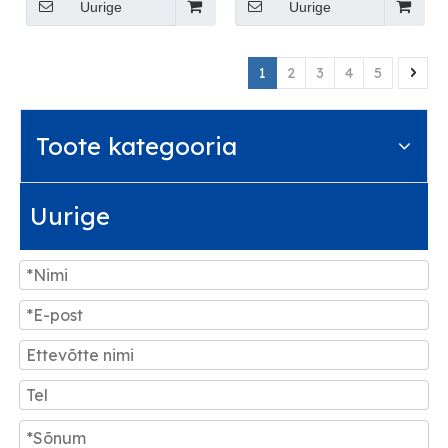
teenused: Hiinast
Uurige
Uurige
kõikjale
1
2
3
4
5
Toote kategooria
Uurige