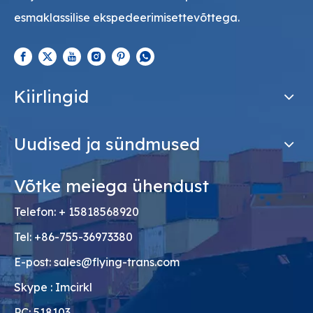
esmaklassilise ekspedeerimisettevõttega.
Kiirlingid
Uudised ja sündmused
Võtke meiega ühendust
Telefon: + 15818568920
Tel: +86-755-36973380
E-post:
sales@flying-trans.com
Skype : Imcirkl
PC: 518103