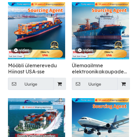
video
video
Mööbli ülemerevedu
Ülemaailmne
Hiinast USA-sse
elektroonikakaupade
merevedu Hiinast USA-
sse
Uurige
Uurige