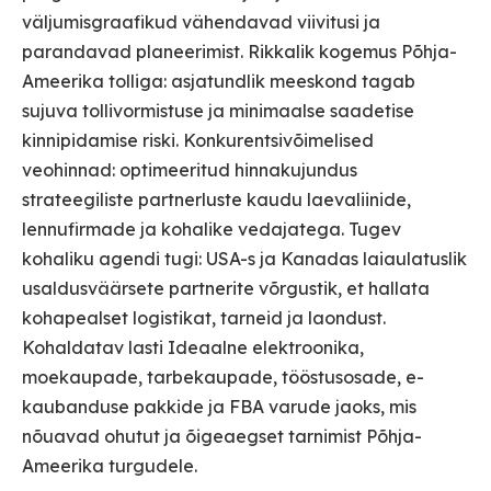
väljumisgraafikud vähendavad viivitusi ja
parandavad planeerimist. Rikkalik kogemus Põhja-
Ameerika tolliga: asjatundlik meeskond tagab
sujuva tollivormistuse ja minimaalse saadetise
kinnipidamise riski. Konkurentsivõimelised
veohinnad: optimeeritud hinnakujundus
strateegiliste partnerluste kaudu laevaliinide,
lennufirmade ja kohalike vedajatega. Tugev
kohaliku agendi tugi: USA-s ja Kanadas laiaulatuslik
usaldusväärsete partnerite võrgustik, et hallata
kohapealset logistikat, tarneid ja laondust.
Kohaldatav lasti Ideaalne elektroonika,
moekaupade, tarbekaupade, tööstusosade, e-
kaubanduse pakkide ja FBA varude jaoks, mis
nõuavad ohutut ja õigeaegset tarnimist Põhja-
Ameerika turgudele.