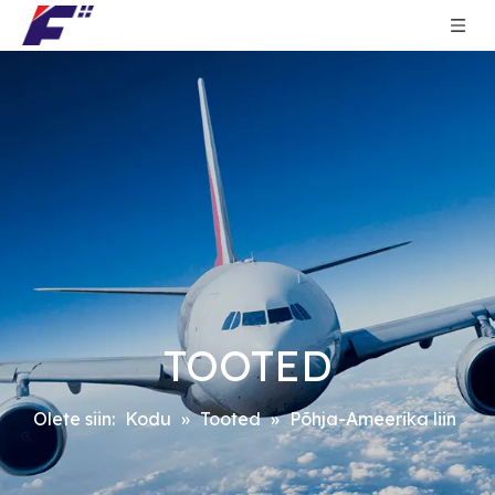
TOOTED
Olete siin:
Kodu
»
Tooted
»
Põhja-Ameerika liin