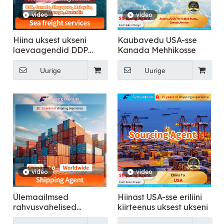
video
video
Hiina uksest ukseni
Kaubavedu USA-sse
laevaagendid DDP
Kanada Mehhikosse
meretranspordi jaoks
USA-sse, Kanadasse,
Uurige
Uurige
Singapuri, Malaisiasse,
Dubaisse, Euroopasse,
Austraaliasse
video
video
Ülemaailmsed
Hiinast USA-sse eriliini
rahvusvahelised
kiirteenus uksest ukseni
laevanduslogistika