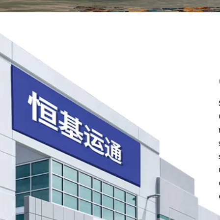
ing og en række
agenturkontrakter med
ninger.
velrenommerede modparter i Asien
Europa, Amerika og andre steder.