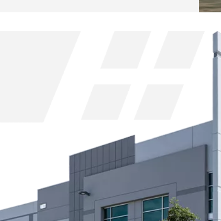
 til
end 10 ansatte.
valutaafregn
logistikforret