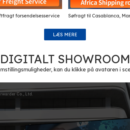
ftfragt forsendelsesservice
Søfragt til Casablanca, Ma
Kampala Uganda, Ghana
LÆS MERE
DIGITALT SHOWROO
mstillingsmuligheder, kan du klikke på avataren i sce