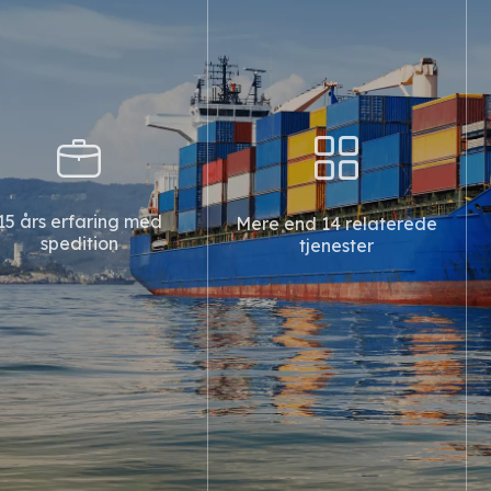
nd 14
Samarbejde med
rede
DHL/UPS/FedEx
ter
TNT
s forretningsområde
Virksomheden har omfattende og
denlandske og
gode
under ekspres-, luft-,
forretningssamarbejdsrelationer
15 års erfaring med
Mere end 14 relaterede
mport- og
med store indenlandske og
spedition
tjenester
ansporttjenester,
udenlandske ekspresagenter
ing, stuvning,
DHL/UPS/FEDEX/TNT, flyselskabe
, oplagring,
og rederier. For at levere et mere
, udpakning,
komplet globalt
levering,
netværksservicesystem har
eredelse og
virksomheden underskrevet