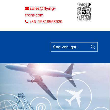
sales@flying-

trans.com

+86- 15818568920