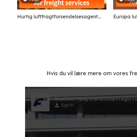
Hurtig luftfragtforsendelsesagent
Europa lu
Billig logistisk service fra Kina til
Ghana, Nigeria, Uganda, Kenya,
Sydafrika, Europa, Amerika
Hvis du vil lære mere om vores fre