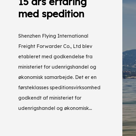
lse
15 års erfaring
Mere e
med spedition
relate
tjenes
sig til
ilosofi
Shenzhen Flying International
Virksomheden
lig
Freight Forwarder Co., Ltd blev
er at give in
etableret med godkendelse fra
udenlandske k
ministeriet for udenrigshandel og
sø- og landi
ke kun
økonomisk samarbejde. Det er en
eksportgodstr
rer,
førsteklasses speditionsvirksomhed
herunder book
 som en
godkendt af ministeriet for
toldangivelse
en. Med
udenrigshandel og økonomisk
konsolidering
samarbejde. Med 11 års erfaring
distribution, 
inden for godstransport har vi mere
regningsforb