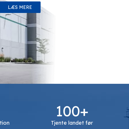
LÆS MERE
100+
tion
Tjente landet før