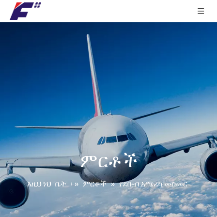
ምርቶች
እዚህ ነህ
ቤት
፡ »
ምርቶች
»
የደቡብ አሜሪካ መስመር