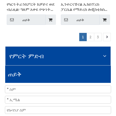
የካርጎ ትራንስፖርት ከቻይና ወደ
ኢንተርናሽናል ኤክስፕረስ
ብራዚል፡ ዓለም አቀፍ የጭነት
ፓርሴል የማድረስ ሎጂስቲክስ
አገልግሎት
አገልግሎቶች ወደ ኮሎምቢያ/
ፔሩ/ቺሊ መላኪያ
ጠይቅ
ጠይቅ
1
2
3
የምርት ምድብ
ጠይቅ