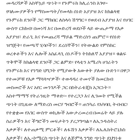
መዳረሻዎች አስቸኳይ ጭነት። የጉምሩክ ክሊራንስ እገዛ፡-
የባለሙያዎችን የማስመጣት/የመላክ ሰነድ አያያዝ እና ከክልላዊ
የጉምሩክ ደንቦች ጋር ማክበር ለስላሳ ሽግግር። የወደብ አያያዝ እና የሀገር
ውስጥ ርክክብ፡ በመነሻ እና በመድረሻ ወደቦች ላይ ውጤታማ የእቃ
አያያዝ፣ ድራጊ እና የመጨረሻ ማይል ማድረስን ጨምሮ። የሰነድ
ዝግጅት፡ የመጫኛ ሂሳቦችን፣ ደረሰኞችን፣ የትውልድ የምስክር
ወረቀቶችን እና ሌሎች አስፈላጊ ሰነዶችን ትክክለኛ አያያዝ። ቁልፍ
ጥቅሞች ከክልላዊ ደንቦች ጋር ልምድ፡ የላቲን አሜሪካ ሀገራትን
የጉምሩክ እና የንግድ ህግጋት የሚያውቅ እውቀት ያለው ቡድን። በዋጋ
የተመቻቹ የእቃ ማጓጓዣዎች፡ ተወዳዳሪ ተመኖች ከመርከብ
መስመሮች እና አየር መንገዶች ጋር በስትራቴጂክ አጋርነት።
አስተማማኝ የትራንዚት ማቀድ፡- የተረጋጋ እና ሊገመት የሚችል
ጭነት በጊዜው ለማድረስ መርሃ ግብሮች። ጠንካራ የአካባቢ ትብብር፡
የተቋቋመ የአገር ውስጥ ወኪሎች አውታረመረብ በመሬት ላይ ያሉ
ስራዎችን እና ችግሮችን መፍታትን ያረጋግጣል። ለኢንዱስትሪ
እቃዎች፣ ለተጠቃሚ ምርቶች፣ ለፋሽን እቃዎች፣ ለኤሌክትሮኒክስ
እቃዎች፣ ለኢ-ኮሜርስ ጭነት እና ለጅምላ ንግድ ጭነት ደህንነቱ