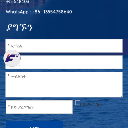
ተኮ፡ 518103
WhatsApp : +86- 13554758640
ያግኙን
አስገባ