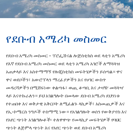
የደቡብ አሜሪካ መስመር
የደቡብ አሜሪካ መስመር - ፕሮፌሽናል ሎጅስቲክስ ወደ ላቲን አሜሪካ
የእኛ የደቡብ አሜሪካ መስመር ወደ ላቲን አሜሪካ አገሮች ለማጓጓዝ
አጠቃላይ እና አስተማማኝ የሎጂስቲክስ መፍትሄዎችን ይሰጣል። ዋና
ዋና ወደቦችን፣ አውሮፕላን ማረፊያዎችን እና የሀገር ውስጥ
መዳረሻዎችን በሚሸፍነው ቀልጣፋ፣ ወጪ ቆጣቢ እና ታዛዥ መጓጓዣ
ላይ እናተኩራለን። ይህ አገልግሎት በመላው ደቡብ አሜሪካ ደህንነቱ
የተጠበቀ እና ወቅታዊ አቅርቦት ለሚፈልጉ ላኪዎች፣ አስመጪዎች እና
የኢ-ኮሜርስ ንግዶች ተስማሚ ነው። የአገልግሎት ወሰን የውቅያኖስ እና
የአየር ጭነት አገልግሎቶች፡ ተለዋዋጭ የመላኪያ መፍትሄዎች የባህር
ጭነት ለጅምላ ጭነት እና የአየር ጭነት ወደ ደቡብ አሜሪካ