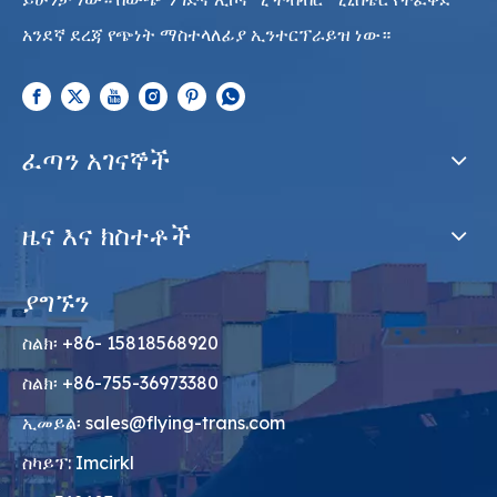
አንደኛ ደረጃ የጭነት ማስተላለፊያ ኢንተርፕራይዝ ነው።
ፈጣን አገናኞች
ዜና እና ክስተቶች
ያግኙን
ስልክ፡ +86- 15818568920
ስልክ፡ +86-755-36973380
ኢመይል፡
sales@flying-trans.com
ስካይፕ: Imcirkl