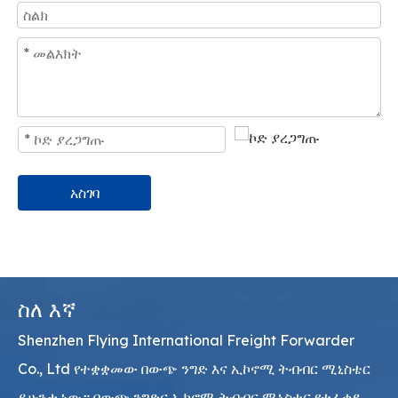
አስገባ
ስለ እኛ
Shenzhen Flying International Freight Forwarder
Co., Ltd የተቋቋመው በውጭ ንግድ እና ኢኮኖሚ ትብብር ሚኒስቴር
ይሁንታ ነው። በውጭ ንግድና ኢኮኖሚ ትብብር ሚኒስቴር የተፈቀደ