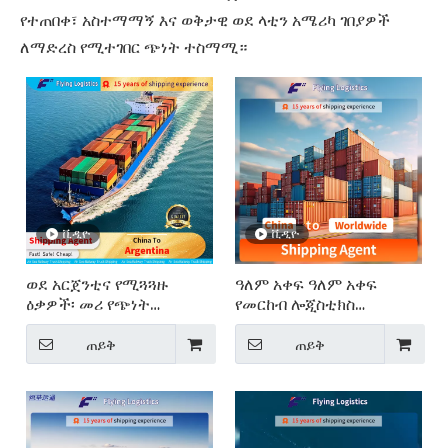
የተጠበቀ፣ አስተማማኝ እና ወቅታዊ ወደ ላቲን አሜሪካ ገበያዎች
ለማድረስ የሚተገበር ጭነት ተስማሚ።
ቪዲዮ
ቪዲዮ
ወደ አርጀንቲና የሚጓጓዙ
ዓለም አቀፍ ዓለም አቀፍ
ዕቃዎች፡ መሪ የጭነት
የመርከብ ሎጂስቲክስ
አስተላላፊ
አገልግሎቶች፡ ቻይና ወደ ሁሉም
ቦታ
ጠይቅ
ጠይቅ