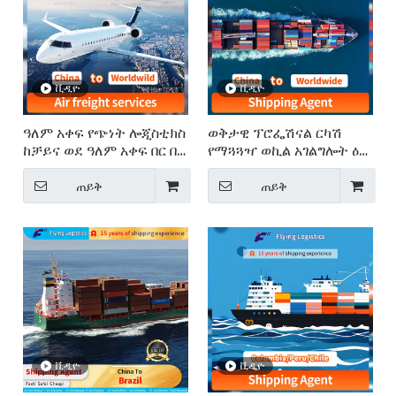
ቪዲዮ
ቪዲዮ
ዓለም አቀፍ የጭነት ሎጂስቲክስ
ወቅታዊ ፕሮፌሽናል ርካሽ
ከቻይና ወደ ዓለም አቀፍ በር በር
የማጓጓዣ ወኪል አገልግሎት ዕቃ
ሎጅስቲክስ
ማስጫኛ ወደ ዓለም አቀፍ
መላኪያ
ጠይቅ
ጠይቅ
ቪዲዮ
ቪዲዮ