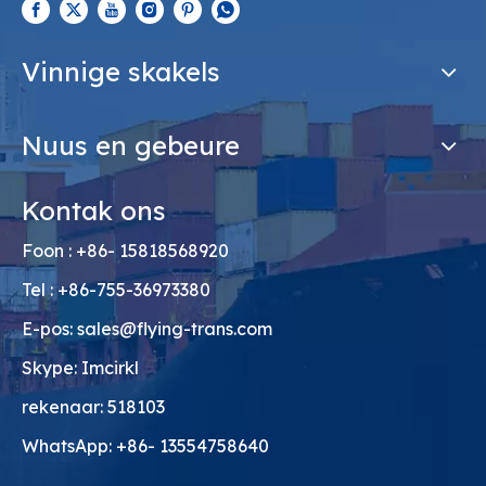
Vinnige skakels
Nuus en gebeure
Kontak ons
Foon : +86- 15818568920
Tel : +86-755-36973380
E-pos:
sales@flying-trans.com
Skype: Imcirkl
rekenaar: 518103
WhatsApp: +86- 13554758640