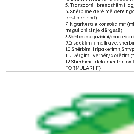
5. Transporti i brendshëm i log
6. Shërbime derë më derë ng
destinacionit)
7. Ngarkesa e konsolidimit (m
rregulloni si një dërgesë)
8.Shërbim magazinimi/magazinimi
9.Inspektimi i mallrave, shërbim
10.Shërbimi i ripaketimit,Shty
11. Dërgim i verbër/dorëzim (fs
12.Shërbimi i dokumentacion
FORMULARI F)