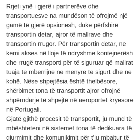
Rrjeti ynë i gjerë i partnerëve dhe
transportuesve na mundëson të ofrojmë një
gamë të gjerë opsionesh, duke përfshirë
transportin detar, ajror të mallrave dhe
transportin rrugor. Për transportin detar, ne
kemi akses në lloje të ndryshme kontejnerësh
dhe rrugë transporti për të siguruar që mallrat
tuaja të mbërrijnë në mënyrë të sigurt dhe në
kohë. Nëse shpejtësia është thelbësore,
shërbimet tona të transportit ajror ofrojnë
shpërndarje të shpejtë në aeroportet kryesore
në Portugali.
Gjatë gjithë procesit të transportit, ju mund të
mbështeteni në sistemet tona të dedikuara të
gjurmimit dhe komunikimit për t'ju mbajtur të