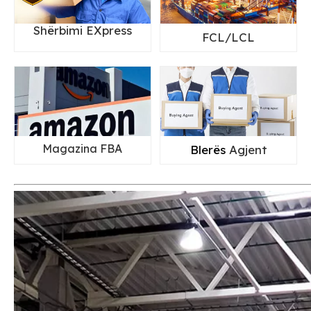
Shërbimi EXpress
FCL/LCL
Magazina FBA
Blerës
Agjent