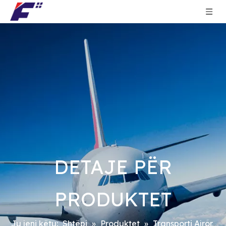
DETAJE PËR
PRODUKTET
Ju jeni këtu:
Shtëpi
»
Produktet
»
Transporti Ajror