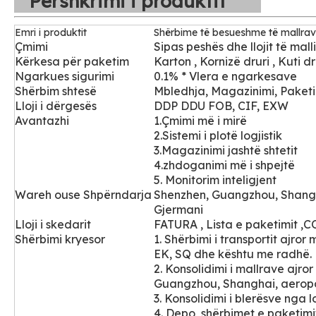
Përshkrimi i produktit
Emri i produktit
Shërbime të besueshme të mallrave
Çmimi
Sipas peshës dhe llojit të malli
Kërkesa për paketim
Karton , Kornizë druri , Kuti 
Ngarkues sigurimi
0.1% * Vlera e ngarkesave
Shërbim shtesë
Mbledhja, Magazinimi, Paketim
Lloji i dërgesës
DDP DDU FOB, CIF, EXW
Avantazhi
1.Çmimi më i mirë
2.Sistemi i plotë logjistik
3.Magazinimi jashtë shtetit
4.zhdoganimi më i shpejtë
5. Monitorim inteligjent
Wareh
ouse Shpërndarja
Shenzhen, Guangzhou, Shang
Gjermani
Lloji i skedarit
FATURA , Lista e paketimit ,CO
Shërbimi kryesor
1. Shërbimi i transportit ajror 
EK, SQ dhe kështu me radhë.
2. Konsolidimi i mallrave ajror
Guangzhou, Shanghai, aerop
3. Konsolidimi i blerësve
nga l
4.
Depo, shërbimet e paketimit