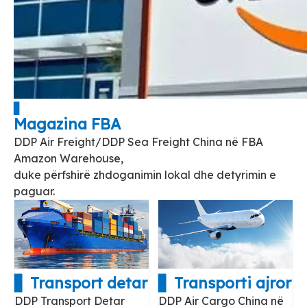
▋
Magazina FBA
DDP Air Freight/DDP Sea Freight China në FBA
Amazon Warehouse,
duke përfshirë zhdoganimin lokal dhe detyrimin e
paguar.
▋ Transport detar
▋ Transporti ajror
DDP Transport Detar
DDP Air Cargo China në