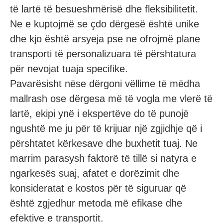
të lartë të besueshmërisë dhe fleksibilitetit.
Ne e kuptojmë se çdo dërgesë është unike
dhe kjo është arsyeja pse ne ofrojmë plane
transporti të personalizuara të përshtatura
për nevojat tuaja specifike.
Pavarësisht nëse dërgoni vëllime të mëdha
mallrash ose dërgesa më të vogla me vlerë të
lartë, ekipi ynë i ekspertëve do të punojë
ngushtë me ju për të krijuar një zgjidhje që i
përshtatet kërkesave dhe buxhetit tuaj. Ne
marrim parasysh faktorë të tillë si natyra e
ngarkesës suaj, afatet e dorëzimit dhe
konsideratat e kostos për të siguruar që
është zgjedhur metoda më efikase dhe
efektive e transportit.