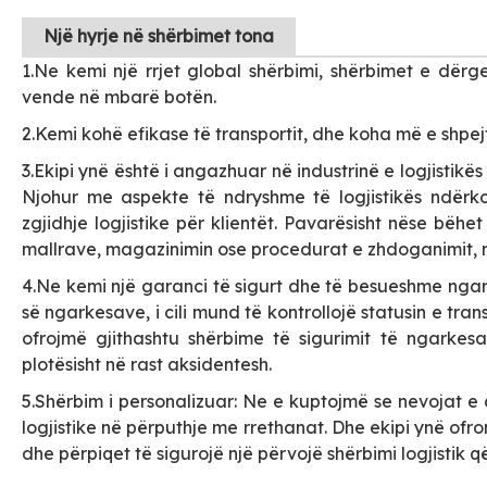
Një
hyrje në shërbimet tona
1.Ne kemi një rrjet global shërbimi, shërbimet e dë
vende në mbarë botën.
2.Kemi kohë efikase të transportit, dhe koha më e shpej
3.Ekipi ynë është i angazhuar në industrinë e logjistikës
Njohur me aspekte të ndryshme të logjistikës ndërko
zgjidhje logjistike për klientët. Pavarësisht nëse bëh
mallrave, magazinimin ose procedurat e zhdoganimit, ne 
4.Ne kemi një garanci të sigurt dhe të besueshme ngar
së ngarkesave, i cili mund të kontrollojë statusin e tr
ofrojmë gjithashtu shërbime të sigurimit të ngarkes
plotësisht në rast aksidentesh.
5.Shërbim i personalizuar: Ne e kuptojmë se nevojat e 
logjistike në përputhje me rrethanat. Dhe ekipi ynë ofron
dhe përpiqet të sigurojë një përvojë shërbimi logjistik që