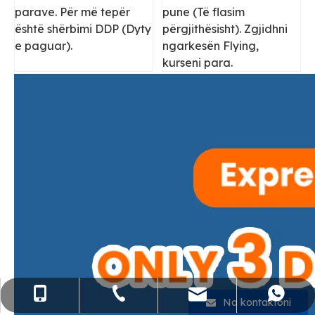
parave. Për më tepër
pune (Të flasim
është shërbimi DDP (Dyty
përgjithësisht). Zgjidhni
e paguar).
ngarkesën Flying,
kurseni para.
sales@flying-trans.com
+86-755-36973380
+86- 15818568920
+86 13554758640
Na kontaktoni