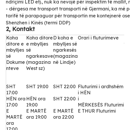
ndriçimi LED etj., nuk ka nevojë për inspektim të mallit
- dërgesa me transport transporti në Gjermani, ka më p
tarifë të parapaguar për transportin me kontejnerë ose
Shenzhen i Kinës (termi DDP)
2, Kontakt
Koha
Koha ditore
D
koha e
Orari i fluturimeve
Di
ditore e
e mbylljes
mbylljes së
fl
mbylljes
së
ngarkesës
së
ngarkesave
(magazina
Dokume
(magazina
në Lindje)
nteve
West sz)
SHT
SHT 19:00
SHT 22:00
Fluturimi i ardhshëm
Fl
17:00
i HËN
di
HËN ora
HËN ora
SHT 22:00
i
Fl
17:00
19:00
MËRKESËS
Fluturimi
dr
E
E MARTË
E MARTË
E THUR Fluturimi
VI
MARTË
ora 19:00
ora 22:00
ora
17:00