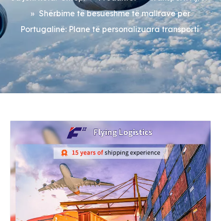
»
Shërbime të besueshme të mallrave për
Portugalinë: Plane të personalizuara transporti