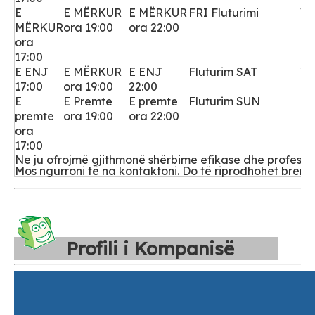
E
E MËRKUR
E MËRKUR
FRI Fluturimi
VI
MËRKUR
ora 19:00
ora 22:00
ora
17:00
E ENJ
E MËRKUR
E ENJ
Fluturim SAT
VI
17:00
ora 19:00
22:00
E
E Premte
E premte
Fluturim SUN
Fl
premte
ora 19:00
ora 22:00
di
ora
17:00
Ne ju ofrojmë gjithmonë shërbime efikase dhe profesiona
Mos ngurroni të na kontaktoni. Do të riprodhohet brenda
Profili i Kompanisë