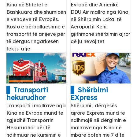
Kina në Shtetet e
Evropë dhe Amerikë
Bashkuara dhe shumicën
DDU Air mallra nga Kina
e vendeve të Evropës.
në Shërbimin Lokal të
Kosto e përballueshme e
Aeroportit Keni
transportit të anijeve për
gjithmonë shërbimin ajror
të dërguar ngarkesën
që ju nevojitet
tek ju atje
▋ Transporti
▋ Shërbimi
hekurudhor
EXpress
Transporti i mallrave nga
Shërbimi i dërgesës
Kina në Evropë mund të
ajrore Express mund të
zgjedhë Transportin
ndihmojë në dërgimin e
Hekurudhor për të
mallrave nga Kina në
ndihmuar në kursimin e
mbarë botën me 7 ditë