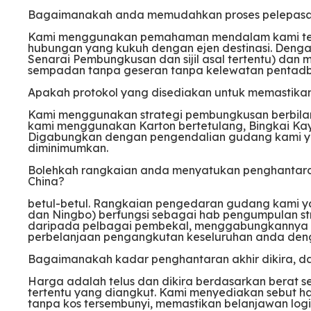
Bagaimanakah anda memudahkan proses pelepasan 
Kami menggunakan pemahaman mendalam kami ten
hubungan yang kukuh dengan ejen destinasi. Deng
Senarai Pembungkusan dan sijil asal tertentu) dan
sempadan tanpa geseran tanpa kelewatan pentadb
Apakah protokol yang disediakan untuk memastikan i
Kami menggunakan strategi pembungkusan berbilan
kami menggunakan Karton bertetulang, Bingkai Kayu
Digabungkan dengan pengendalian gudang kami yang t
diminimumkan.
Bolehkah rangkaian anda menyatukan penghantara
China?
betul-betul. Rangkaian pengedaran gudang kami y
dan Ningbo) berfungsi sebagai hab pengumpulan s
daripada pelbagai pembekal, menggabungkannya 
perbelanjaan pengangkutan keseluruhan anda den
Bagaimanakah kadar penghantaran akhir dikira, d
Harga adalah telus dan dikira berdasarkan berat se
tertentu yang diangkut. Kami menyediakan sebut h
tanpa kos tersembunyi, memastikan belanjawan logis