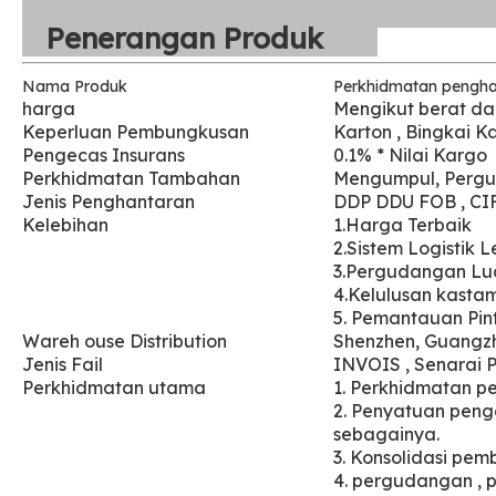
Penerangan Produk
Nama Produk
Perkhidmatan pengha
harga
Mengikut berat da
Keperluan Pembungkusan
Karton , Bingkai K
Pengecas Insurans
0.1% * Nilai Kargo
Perkhidmatan Tambahan
Mengumpul, Pergu
Jenis Penghantaran
DDP DDU FOB , CI
Kelebihan
1.Harga Terbaik
2.Sistem Logistik 
3.Pergudangan Lu
4.Kelulusan kastam
5. Pemantauan Pin
Wareh
ouse Distribution
Shenzhen, Guangzh
Jenis Fail
INVOIS , Senarai P
Perkhidmatan utama
1. Perkhidmatan p
2. Penyatuan peng
sebagainya.
3. Konsolidasi pem
4. pergudangan
,