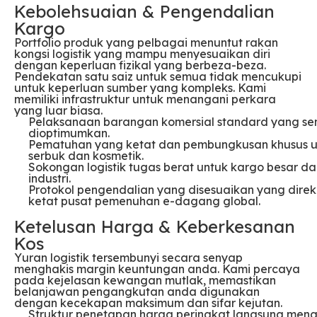
Kebolehsuaian & Pengendalian
Kargo
Portfolio produk yang pelbagai menuntut rakan
kongsi logistik yang mampu menyesuaikan diri
dengan keperluan fizikal yang berbeza-beza.
Pendekatan satu saiz untuk semua tidak mencukupi
untuk keperluan sumber yang kompleks. Kami
memiliki infrastruktur untuk menangani perkara
yang luar biasa.
Pelaksanaan barangan komersial standard yang 
dioptimumkan.
Pematuhan yang ketat dan pembungkusan khusus untuk
serbuk dan kosmetik.
Sokongan logistik tugas berat untuk kargo besar dan
industri.
Protokol pengendalian yang disesuaikan yang dire
ketat pusat pemenuhan e-dagang global.
Ketelusan Harga & Keberkesanan
Kos
Yuran logistik tersembunyi secara senyap
menghakis margin keuntungan anda. Kami percaya
pada kejelasan kewangan mutlak, memastikan
belanjawan pengangkutan anda digunakan
dengan kecekapan maksimum dan sifar kejutan.
Struktur penetapan harga peringkat langsung men