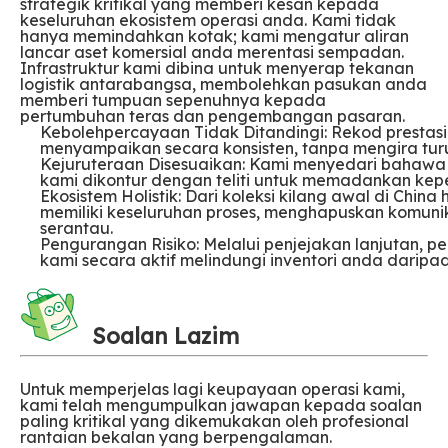
strategik kritikal yang memberi kesan kepada
keseluruhan ekosistem operasi anda. Kami tidak
hanya memindahkan kotak; kami mengatur aliran
lancar aset komersial anda merentasi sempadan.
Infrastruktur kami dibina untuk menyerap tekanan
logistik antarabangsa, membolehkan pasukan anda
memberi tumpuan sepenuhnya kepada
pertumbuhan teras dan pengembangan pasaran.
Kebolehpercayaan Tidak Ditandingi: Rekod prestasi
menyampaikan secara konsisten, tanpa mengira turu
Kejuruteraan Disesuaikan: Kami menyedari bahawa 
kami dikontur dengan teliti untuk memadankan kepe
Ekosistem Holistik: Dari koleksi kilang awal di Chin
memiliki keseluruhan proses, menghapuskan komun
serantau.
Pengurangan Risiko: Melalui penjejakan lanjutan, 
kami secara aktif melindungi inventori anda daripada
Soalan Lazim
Untuk memperjelas lagi keupayaan operasi kami,
kami telah mengumpulkan jawapan kepada soalan
paling kritikal yang dikemukakan oleh profesional
rantaian bekalan yang berpengalaman.