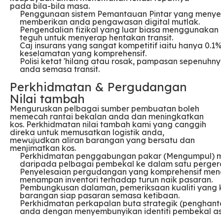
pada bila-bila masa.
Penggunaan sistem Pemantauan Pintar yang menyedi
memberikan anda pengawasan digital mutlak.
Pengendalian fizikal yang luar biasa menggunakan
teguh untuk menyerap hentakan transit.
Caj insurans yang sangat kompetitif iaitu hanya 0.1
keselamatan yang komprehensif.
Polisi ketat 'hilang atau rosak, pampasan sepenu
anda semasa transit.
Perkhidmatan & Pergudangan
Nilai tambah
Menguruskan pelbagai sumber pembuatan boleh
memecah rantai bekalan anda dan meningkatkan
kos. Perkhidmatan nilai tambah kami yang canggih
direka untuk memusatkan logistik anda,
mewujudkan aliran barangan yang bersatu dan
menjimatkan kos.
Perkhidmatan penggabungan pakar (Mengumpul)
daripada pelbagai pembekal ke dalam satu perge
Penyelesaian pergudangan yang komprehensif men
menampan inventori terhadap turun naik pasaran.
Pembungkusan dalaman, pemeriksaan kualiti yang 
barangan siap pasaran semasa ketibaan.
Perkhidmatan perkapalan buta strategik (penghant
anda dengan menyembunyikan identiti pembekal asa