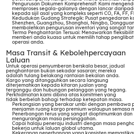
Pengurusan Dokumen Komprehensif: Kami mengendal
memproses segala-galanya dengan lancar daripa
kepada sijil asal yang kompleks seperti CO, FA, FF, F
Kedudukan Gudang Strategik: Pusat pengedaran kami 
Shenzhen, Guangzhou, Shanghai, Ningbo, Dongguan
membolehkan pengurusan inventori yang sangat ta
Terma Penghantaran Tersuai: Menawarkan fleksibili
memberi anda kuasa untuk memilih tahap penglibat
operasi anda.
Masa Transit & Kebolehpercayaan
Laluan
Untuk operasi penyumberan berskala besar, jadual
penghantaran bukan sekadar sasaran; mereka
adalah tulang belakang rantaian bekalan anda.
Kargo yang ditangguhkan secara langsung
diterjemahkan kepada kitaran jualan yang
terganggu dan hubungan pelanggan yang tegang.
Perkhidmatan kami dibina atas komitmen yang
tidak berbelah bahagi terhadap ketepatan masa.
Perkongsian yang berakar umbi dengan pembawa pe
menjamin ruang kargo premium walaupun semasa m
Penerbangan terus yang sangat dioptimumkan dan p
mengurangkan masa persinggahan.
Capai halaju peneraju industri dengan masa pengh
bekerja untuk laluan global utama.
Kekerapan penerbangan yang konsisten memastikan