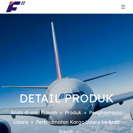
DETAIL PRODUK
Anda di sini:
Rumah
»
Produk
»
Penghantaran
Udara
»
Perkhidmatan Kargo Udara ke Arab
Saudi