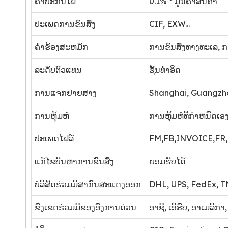
ຄ່າປະກັນໄພ
0.1% * ມູນຄ່າສິນຄ້າ
ປະເພດການຂົນສົ່ງ
CIF, EXW...
ຄໍາຮ້ອງສະຫມັກ
ການຂົນສົ່ງທາງທະເລ, ກາ
ລະດັບຕົວແທນ
ຊັ້ນທໍາອິດ
ການແຈກຢາຍສາງ
Shanghai, Guangzhou
ການຫຸ້ມຫໍ່
ການຫຸ້ມຫໍ່ທີ່ກໍາຫນົດເອ
ປະເພດໄຟລ໌
FM,FB,INVOICE,FR,FT
ແກ້​ໄຂ​ບັນ​ຫາ​ການ​ຂົນ​ສົ່ງ​
ຍອມຮັບໄດ້
ບໍລິສັດຮ່ວມມືສາກົນສະແດງອອກ
DHL, UPS, FedEx, TN
ຂົງເຂດຮ່ວມມືຂອງອົງການດ່ວນ
ອາຊີ, ເອີຣົບ, ອາເມລິກາ