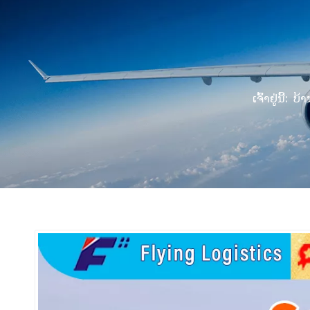
ເຈົ້າຢູ່ນີ້:
ບ້າ