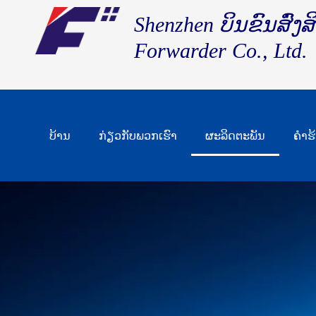
Shenzhen ບິນຂົນສົ່ງ
Forwarder Co., Ltd.
ບ້ານ
ກ່ຽວກັບພວກເຮົາ
ຜະລິດຕະພັນ
ຄໍາ