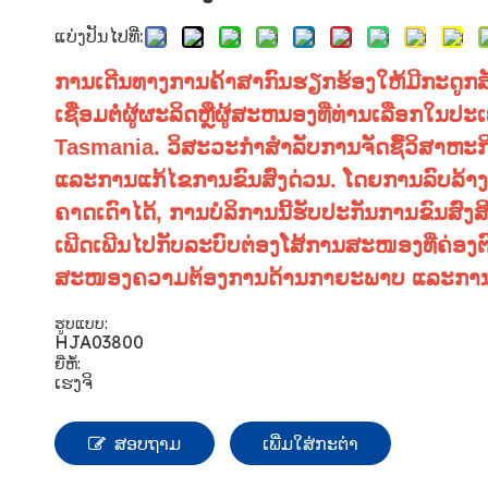
ແບ່ງປັນໄປທີ່:
ການ​ເດີນ​ທາງ​ການ​ຄ້າ​ສາ​ກົນ​ຮຽກ​ຮ້ອງ​ໃຫ້​ມີ​ກະ​ດູກ​ສັນ
ເຊື່ອມຕໍ່ຜູ້ຜະລິດຫຼືຜູ້ສະຫນອງທີ່ທ່ານເລືອກໃ
Tasmania. ວິສະວະກໍາສໍາລັບການຈັດຊື້ວິສາຫະ
ແລະການແກ້ໄຂການຂົນສົ່ງດ່ວນ. ໂດຍການລົບລ້າງຂັ
ຄາດເດົາໄດ້, ການບໍລິການນີ້ຮັບປະກັນການຂົນສົ
ເພີດເພີນໄປກັບລະບົບຕ່ອງໂສ້ການສະໜອງທີ່ຄ່ອງຕ
ສະໜອງຄວາມຕ້ອງການດ້ານກາຍະພາບ ແລະການບໍລິຫ
ຮູບແບບ:
HJA03800
ຍີ່ຫໍ້:
ເຮງຈິ
ສອບຖາມ
ເພີ່ມໃສ່ກະຕ່າ