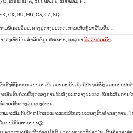
/O, ແບບຟອມ A, ແບບຟອມ E, ແບບຟອມ F ...
ນ: EK, CX, RU, MU, O3, CZ, SQ...
ດ​ຕາມ​ອັດ​ສະ​ລິ​ຍະ​, ສາງ​ຢູ່​ຕ່າງ​ປະ​ເທດ​, ການ​ເກັບ​ກູ້​ພາ​ສີ​ໄວ​ຂຶ້ນ ...
າງອີງເທົ່ານັ້ນ. ສໍາລັບຂໍ້ມູນສະເພາະ, ກະລຸນາ
ຕິດຕໍ່ພວກເຮົາ
.
່ງທີ່ຖືກອອກແບບມາເພື່ອຄວາມຫນ້າເຊື່ອຖືຢ່າງແທ້ຈິງແລະການປະຕິບັດ
ງທ້າທາຍອັນຮີບດ່ວນທີ່ສຸດຂອງການຂົນສົ່ງລະຫວ່າງປະເທດ, ຮັບປະກັນກາ
ິພາບເສັ້ນທາງລຸ່ມຂອງທ່ານ.
ແມ່ນເຫມາະສົມກັບນ້ໍາຫນັກສະເພາະແລະລັກສະນະຂອງສິນຄ້າຂອງທ່ານ, ໃຫ
້ໂດຍບໍ່ມີອັດຕາຮາບພຽງ.
ັກມາດຕະຖານຈົນເຖິງກ່ອງໄມ້ເສີມ ແລະພາເລດທີ່ປອດໄພ, ສິນຄ້າຂອງທ່າ