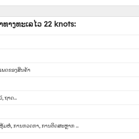
ນຄ້າທາງທະເລໄວ 22 knots:
ະເພດຂອງສິນຄ້າ
້, ຖາດ...
ຫຸ້ມ​ຫໍ່​, ການ​ກວດ​ກາ​, ການ​ຕິດ​ສະ​ຫຼາກ ...