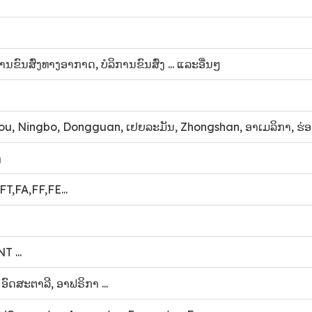
ນຂົນສົ່ງທາງອາກາດ, ບໍລິການຂົນສົ່ງ ... ແລະອື່ນໆ
, Ningbo, Dongguan, ເຢຍລະມັນ, Zhongshan, ອາເມລິກາ, ຮ່ອງກົ
ງ
,FA,FF,FE...
T ...
, ອົດສະຕາລີ, ອາຟຣິກາ ...