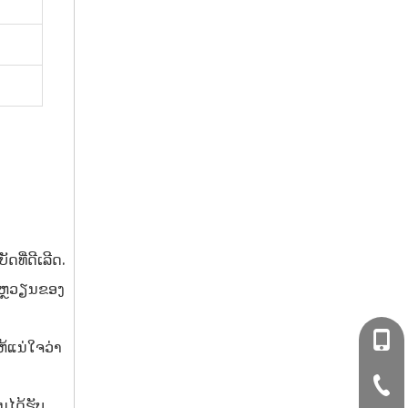
ທີ່ດີເລີດ.
ນໄຫຼວຽນຂອງ
+86- 
້ແນ່ໃຈວ່າ
+86-
ນໄດ້ຮັບ