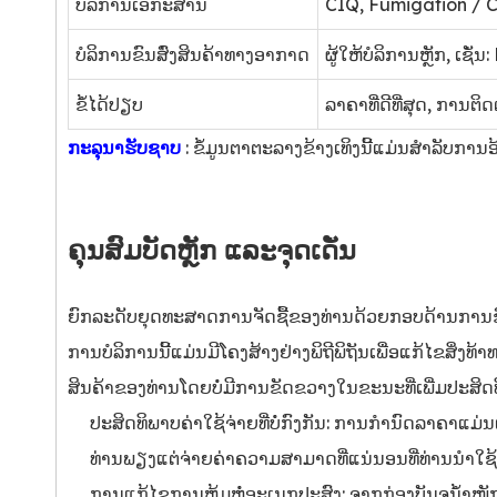
ບໍລິການເອກະສານ
CIQ, Fumigation / C
ບໍລິການຂົນສົ່ງສິນຄ້າທາງອາກາດ
ຜູ້ໃຫ້ບໍລິການຫຼັກ, ເຊັ່
ຂໍ້ໄດ້ປຽບ
ລາ​ຄາ​ທີ່​ດີ​ທີ່​ສຸດ​, ການ​ຕິ
ກະລຸນາຮັບຊາບ
: ຂໍ້ມູນຕາຕະລາງຂ້າງເທິງນີ້ແມ່ນສໍາລັບການອ້
ຄຸນສົມບັດຫຼັກ ແລະຈຸດເດັ່ນ
ຍົກລະດັບຍຸດທະສາດການຈັດຊື້ຂອງທ່ານດ້ວຍກອບດ້ານການຂົນສົ
ການບໍລິການນີ້ແມ່ນມີໂຄງສ້າງຢ່າງພິຖີພິຖັນເພື່ອແກ້ໄຂສິ່
ສິນຄ້າຂອງທ່ານໂດຍບໍ່ມີການຂັດຂວາງໃນຂະນະທີ່ເພີ່ມປະສິດທ
ປະສິດທິພາບຄ່າໃຊ້ຈ່າຍທີ່ບໍ່ກົງກັນ: ການກໍານົດລາຄາ
ທ່ານພຽງແຕ່ຈ່າຍຄ່າຄວາມສາມາດທີ່ແນ່ນອນທີ່ທ່ານນໍາໃຊ
ການແກ້ໄຂການຫຸ້ມຫໍ່ອະເນກປະສົງ: ຈາກກ່ອງບັນຈຸນໍ້າໜ