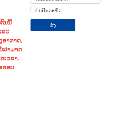
ຕົນນີ້
ສົ່ງ
 ແລະ
າງອາກາດ,
ບໍ່ສາມາດ
ົດເວລາ.
່ອຕອບ