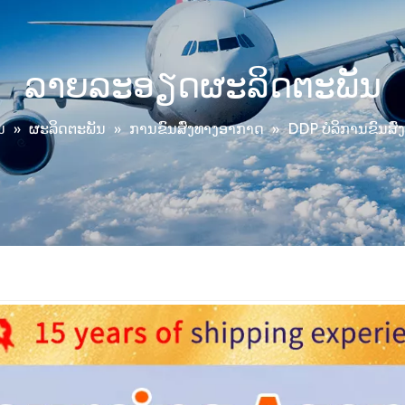
ລາຍລະອຽດຜະລິດຕະພັນ
ນ
»
ຜະລິດຕະພັນ
»
ການຂົນສົ່ງທາງອາກາດ
»
DDP ບໍລິການຂົນສົ