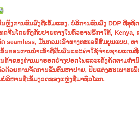
​ຫຼັງ​ການ​ຂົນ​ສົ່ງ​ທີ່​ເຂັ້ມ​ແຂງ. ບໍລິການຂົນສົ່ງ DDP ທີ່ອຸທິດ
ນປະເທດຈີນໂດຍກົງກັບປາຍທາງໃນທົ່ວອາຟຣິກາໃຕ້, Kenya,
ກິດ seamless, ມັນກວມເອົາທາງທະເລທີ່ສົມບູນແບບ, ທ
້ນຕອນການນໍາເຂົ້າທີ່ສັບສົນແລະຄ່າໃຊ້ຈ່າຍຊາຍແດນທີ່
່ງສິນຄ້າຂອງທ່ານມາຮອດຢ່າງປອດໄພແລະເຄັ່ງຄັດຕາມກໍານ
ົວດ້ວຍການຈັດການຂັ້ນຕົ້ນຫາປາຍ, ປັບແຕ່ງສະເພາະເພື
ານທີ່ເຂັ້ມງວດຂອງແຫຼ່ງທີ່ມາທົ່ວໂລກ.