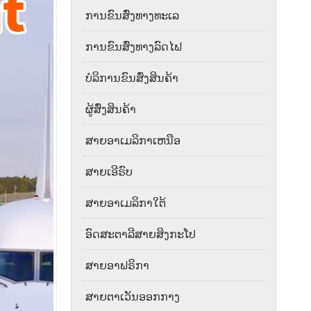
ການຂົນສົ່ງທາງທະເລ
ການຂົນສົ່ງທາງລົດໄຟ
ບໍລິການຂົນສົ່ງສິນຄ້າ
ຜູ້ສົ່ງສິນຄ້າ
ສາຍ​ອາ​ເມລິ​ກາ​ເຫນືອ​
ສາຍເອີຣົບ
ສາຍອາເມລິກາໃຕ້
ອົດສະຕາລີສາຍສິງກະໂປ
ສາຍອາຟຣິກາ
ສາຍຕາເວັນອອກກາງ