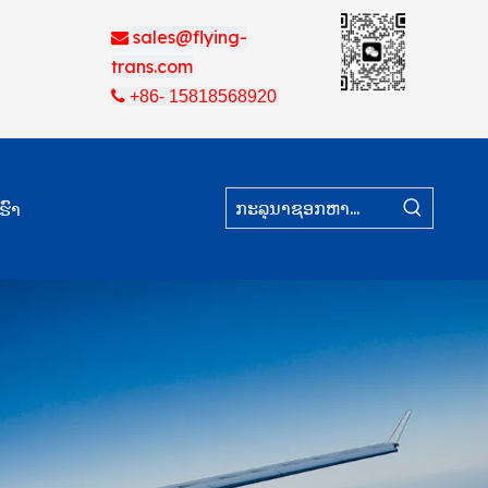
sales@flying-

trans.com

+86- 15818568920
ຮົາ