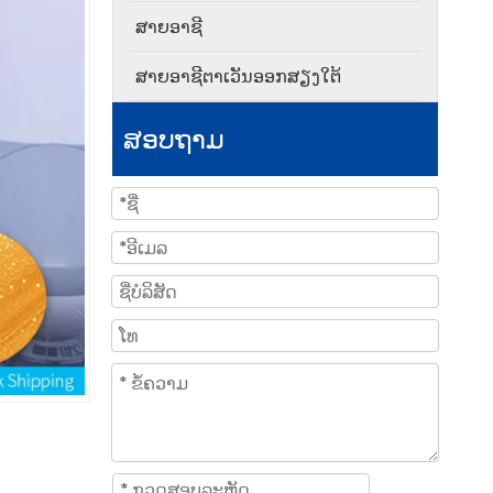
ສາຍອາຊີ
ສາຍອາຊີຕາເວັນອອກສຽງໃຕ້
ສອບຖາມ