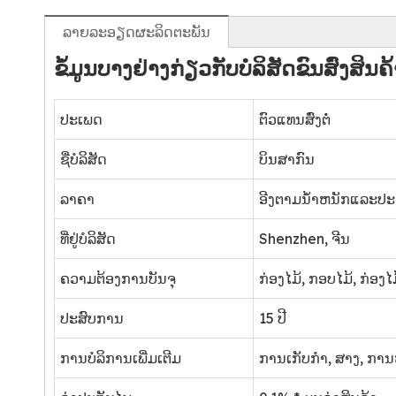
ລາຍ​ລະ​ອຽດ​ຜະ​ລິດ​ຕະ​ພັນ
ຂໍ້ມູນບາງຢ່າງກ່ຽວກັບບໍລິສັດຂົນສົ່ງສິ
ປະເພດ
ຕົວແທນສົ່ງຕໍ່
ຊື່ບໍລິສັດ
ບິນສາກົນ
ລາຄາ
ອີງຕາມນ້ໍາຫນັກແລະປ
ທີ່ຢູ່ບໍລິສັດ
Shenzhen, ຈີນ
ຄວາມຕ້ອງການບັນຈຸ
ກ່ອງໄມ້, ກອບໄມ້, ກ່ອງໄມ
ປະສົບການ
15 ປີ
ການບໍລິການເພີ່ມເຕີມ
ການ​ເກັບ​ກໍາ​, ສາງ​, ການ​