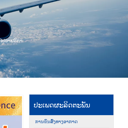
່ງໄປອາຟຣິກາ
ປະເພດຜະລິດຕະພັນ
ການຂົນສົ່ງທາງອາກາດ