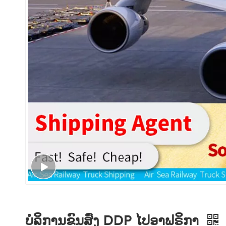
ບໍລິການຂົນສົ່ງ DDP ໄປອາຟຣິກາ