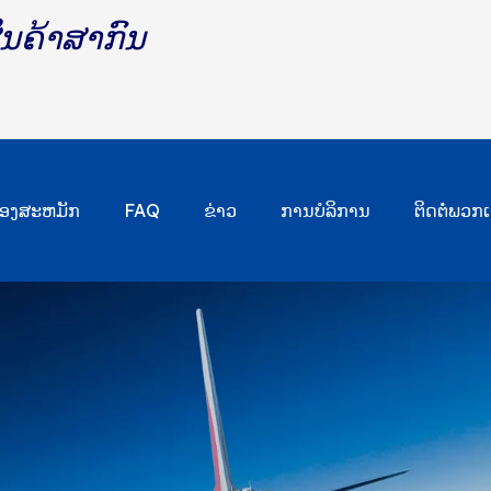
ສິນຄ້າສາກົນ
ຮ້ອງສະຫມັກ
FAQ
ຂ່າວ
ການບໍລິການ
ຕິດຕໍ່ພວກເ