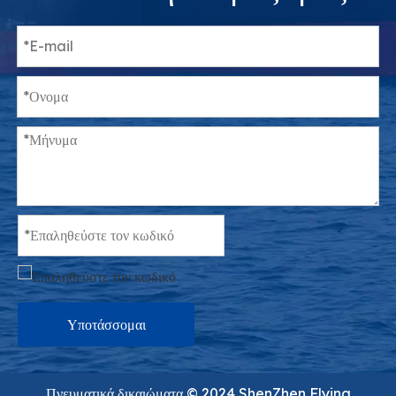
Υποτάσσομαι
Πνευματικά δικαιώματα ©️ 2024 ShenZhen Flying