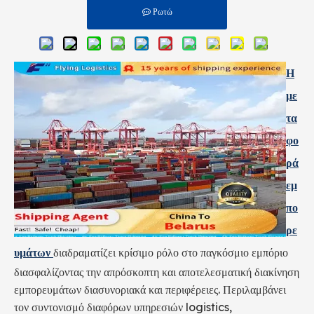
Ρωτώ
Η
με
τα
φο
ρά
εμ
πο
ρε
υμάτων
διαδραματίζει κρίσιμο ρόλο στο παγκόσμιο εμπόριο
διασφαλίζοντας την απρόσκοπτη και αποτελεσματική διακίνηση
εμπορευμάτων διασυνοριακά και περιφέρειες. Περιλαμβάνει
τον συντονισμό διαφόρων υπηρεσιών logistics,