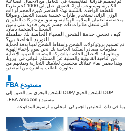
تم تصميم قدراتنا المتخصصة في التعامل مع الأحمال الصناعية
الكبيرة، وتستوعب أوزانًا قصوى تصل إلى 1000 كجم تقريبًا
للقطعة الواحدة. بالنسبة لهذه العناصر كبيرة الحجم أو ذات
الوزن الزائد، نستخدم إطارات خشبية شديدة التحمل وصوانيًا
متخصصة لضمان السلامة الهيكلية، وننسق مع شركات الطيران
التي تشغل طائرات ذات جسم عريض قادرة على تأمين
الشحنات الضخمة بأمان.
كيف تحمي خدمة الشحن العمياء الخاصة بك سلسلة
التوريد الخاصة بي؟
تم تصميم بروتوكولات الشحن وإسقاط الشحن لدينا بدقة لحماية
معلومات مصادر الملكية الخاصة بك. نحن نقوم بإخفاء الهوية
ومعلومات الاتصال الخاصة بالشركة المصنعة الصينية الأصلية
من الناحية القانونية والعملية عن المستلم النهائي في أوروبا.
وهذا يضمن بقاء عملائك مخلصين لعلامتك التجارية ويمنعهم من
تجاوزك للطلب مباشرة من المصدر.
▋
مستودع FBA
DDP للشحن الجوي/DDP للشحن البحري من الصين إلى
مستودع FBA Amazon،
بما في ذلك التخليص الجمركي المحلي والرسوم المدفوعة.