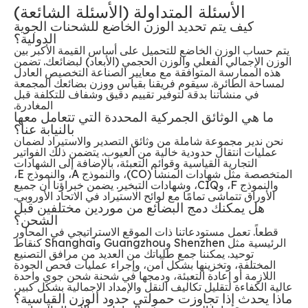
الأسئلة المتداولة (الأسئلة الشائعة)
كيف يتم تحديد الوزن الخاضع للشحنات الجوية
الدولية؟
يتم حساب الوزن الخاضع للتحميل على أساس القيمة الأكبر بين
الوزن الإجمالي الفعلي والوزن الحجمي (الأبعاد) لبضائعك. تضمن
هذه الممارسة المتوافقة مع معايير الصناعة التخصيص العادل
لمساحة الطائرة. سيقوم فريقنا بقياس ووزن بضائعك المجمعة
في منشآتنا بدقة لتوفير تقييم دقيق وشفاف للتكلفة قبل
المغادرة.
ما هي الوثائق الجمركية المحددة التي تتعامل معها
بالنيابة عنا؟
نحن ندير مجموعة شاملة من وثائق التصدير والاستيراد لضمان
عمليات انتقال حدودية خالية من العيوب. يتضمن ذلك الفواتير
التجارية القياسية وقوائم التعبئة، بالإضافة إلى الشهادات
المتخصصة مثل شهادات المنشأ (CO)، والنموذج A، والنموذج E،
والنموذج F، وCIQ، وشهادات التبخير. يضمن خبراؤنا أن جميع
الأوراق تتماشى تمامًا مع لوائح الاستيراد في الاتحاد الأوروبي.
هل يمكنك دمج البضائع من موردين مختلفين قبل
الشحن؟
قطعاً. تعمل مستودعاتنا ذات الموقع الاستراتيجي في المحاور
الرئيسية مثل Shenzhen وGuangzhou وShanghai كنقاط
توحيد. يمكننا جمع طلباتك من العديد من مرافق التصنيع
المختلفة، وتخزينها بشكل آمن، وإجراء عمليات فحص الجودة
اللازمة أو إعادة التعبئة، ودمجها في شحنة شحن جوي واحدة
عالية الكفاءة لتقليل تكاليف النقل والإمداد الإجمالية بشكل كبير.
ماذا يحدث إذا تجاوزت حمولتي حدود الوزن القياسية؟