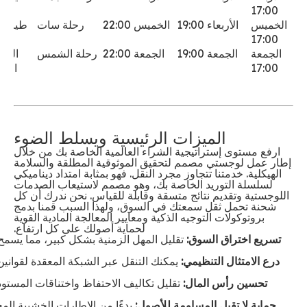
17:00
الخميس
الأربعاء 19:00
الخميس 22:00
رحلة سات
طيران 
17:00
الجمعة
الجمعة 19:00
الجمعة 22:00
رحلة الشمس
الطي
17:00
المب
الميزات الرئيسية ويسلط الضوء
ارفع مستوى إستراتيجية الشراء العالمية الخاصة بك من خلال
إطار عمل لوجستي مصمم لتحقيق الموثوقية المطلقة والسلامة
الهيكلية. خدمتنا تتجاوز مجرد النقل. فهو بمثابة امتداد ديناميكي
لسلسلة التوريد الخاصة بك، وهو مصمم لاستيعاب الصدمات
اللوجستية وتقديم نتائج متسقة وقابلة للقياس. نحن ندرك أن كل
شحنة تحمل ثقل سمعتك في السوق، ولهذا السبب قمنا بدمج
بروتوكولات التوجيه الذكية ومعايير المعالجة المادية القوية
لحماية أصولك على كل ارتفاع.
تسريع اختراق السوق:
تقليل المهل الزمنية بشكل كبير، مما يس
درع الامتثال التنظيمي:
يمكنك التنقل عبر الشبكة المعقدة لقوانين 
تحسين رأس المال:
تقليل تكاليف الاحتفاظ واختناقات المستو
حماية لا تقبل المساومة للأصول:
بدءًا من الإطارات الخشبية الم