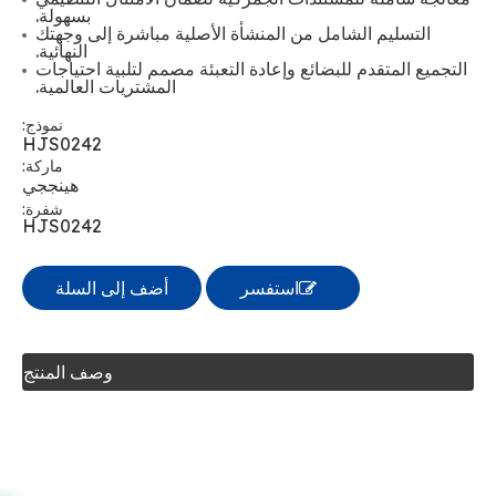
بسهولة.
التسليم الشامل من المنشأة الأصلية مباشرة إلى وجهتك
النهائية.
التجميع المتقدم للبضائع وإعادة التعبئة مصمم لتلبية احتياجات
المشتريات العالمية.
نموذج:
HJS0242
ماركة:
هينججي
شفرة:
HJS0242
استفسر
أضف إلى السلة
وصف المنتج