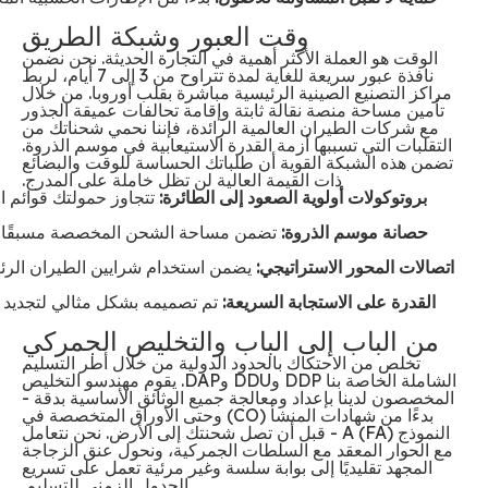
وقت العبور وشبكة الطريق
الوقت هو العملة الأكثر أهمية في التجارة الحديثة. نحن نضمن
نافذة عبور سريعة للغاية لمدة تتراوح من 3 إلى 7 أيام، لربط
مراكز التصنيع الصينية الرئيسية مباشرة بقلب أوروبا. من خلال
تأمين مساحة منصة نقالة ثابتة وإقامة تحالفات عميقة الجذور
مع شركات الطيران العالمية الرائدة، فإننا نحمي شحناتك من
التقلبات التي تسببها أزمة القدرة الاستيعابية في موسم الذروة.
تضمن هذه الشبكة القوية أن طلباتك الحساسة للوقت والبضائع
ذات القيمة العالية لن تظل خاملة على المدرج.
بروتوكولات أولوية الصعود إلى الطائرة:
تتجاوز حمولتك قوائم ا
حصانة موسم الذروة:
تضمن مساحة الشحن المخصصة مسبقًا بقا
اتصالات المحور الاستراتيجي:
يضمن استخدام شرايين الطيران الرئي
القدرة على الاستجابة السريعة:
تم تصميمه بشكل مثالي لتجديد 
من الباب إلى الباب والتخليص الجمركي
تخلص من الاحتكاك بالحدود الدولية من خلال أطر التسليم
الشاملة الخاصة بنا DDP وDDU وDAP. يقوم مهندسو التخليص
المخصصون لدينا بإعداد ومعالجة جميع الوثائق الأساسية بدقة -
بدءًا من شهادات المنشأ (CO) وحتى الأوراق المتخصصة في
النموذج A (FA) - قبل أن تصل شحنتك إلى الأرض. نحن نتعامل
مع الحوار المعقد مع السلطات الجمركية، ونحول عنق الزجاجة
المجهد تقليديًا إلى بوابة سلسة وغير مرئية تعمل على تسريع
الجدول الزمني للتسليم.