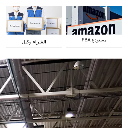
مستودع FBA
الشراء
وكيل