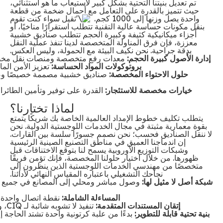
تم تعديل بنيتنا التحتية بشكل كبير لاستيعاب ما هو استثنائي،
حيث تتميز بالقدرة على التعامل مع أحمال ضخمة من قطعة
واحدة يصل وزنها إلى 1000 كجم.
سواء كنت تقوم
بنقل مكونات حساسة عالية التقنية تتطلب استقرارًا مناخيًا، أو
أجزاء ميكانيكية كثيفة وكبيرة الحجم تتطلب صناديق خشبية
معززة، فإن فرق المناولة المتخصصة لدينا تنفذ عملية النقل
بدقة جراحية. نحن نكيف البيئة مع الحمولة، وليس العكس.
إدارة الأصول كبيرة الحجم:
معدات رفع متخصصة ومنصات نقل مخصصة لل
بروتوكولات المواد الحساسة:
تعزيز الأمن الما
حلول الاحتواء المخصصة:
صناديق خشبية مصممة خصيصًا وصوا
خيارات مخصصة للاستئجار:
القدرة على توفير وتأمين الطائر
لماذا تختارنا؟
يتطلب تكليف خطوط الإمداد العالمية الخاصة بك شريكًا يتمتع
بقوة معمارية مثبتة في مجال الخدمات اللوجستية الدولية. نحن
لا ننقل الصناديق فحسب؛ نحن نصمم جسورًا سلسة بين القارات.
إن اندماجنا العميق في مناطق التصنيع الصينية الرئيسية
وشبكات التوزيع الأوروبية يسمح لنا بتوقع الاختناقات قبل
ظهورها. من خلال اختيار حلولنا المخصصة، فإنك تؤمن فريقًا
متخصصًا من مهندسي الخدمات اللوجستية الذين ينظرون إلى
نجاحك التشغيلي باعتباره المقياس النهائي لأدائنا.
شبكة أصل لا مثيل لها:
المساءلة الشاملة:
نقطة اتصال واحدة ل
إتقان المستندات المتقدمة:
تنفيذ لا تشوبه شائبة لـ CIQ، والتبخير، وسلسلة النماذج المعقدة (FA، FF، FE) لضمان الامتثال.
بنية تحتية قابلة للتطوير:
بدءًا من علبة كرتونية واحدة تشتد الحاجة