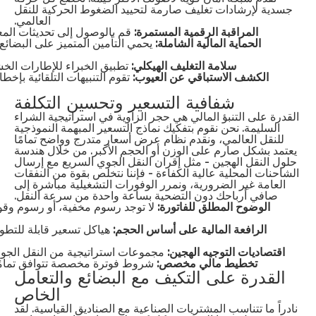
جسدية لإرشادات تغليف صارمة لتحييد الضغوط الحركية للنقل
العالمي.
المراقبة الرقمية المستمرة:
قم بالوصول إلى تحديثات المعال
الحماية المالية الشاملة:
يحمي التأمين المتميز على البضائع 
سلامة التغليف الهيكلي:
تطبيق الخبراء للإطارات ال
الكشف الاستباقي عن العيوب:
تقوم التنبيهات التلقائية بإخط
شفافية التسعير وتحسين التكلفة
القدرة على التنبؤ المالي هي حجر الزاوية في استراتيجية الشراء
السليمة. نحن نقوم بتفكيك نماذج التسعير المبهمة النموذجية
للنقل العالمي، ونقدم نظام عرض أسعار متدرج وواضح تمامًا
يعتمد بشكل صارم على الوزن أو الحجم الأكبر. من خلال هندسة
حلول النقل الهجين - مثل إقران النقل الجوي السريع مع إرسال
الشاحنات المحلية عالية الكفاءة - فإننا نتخلص بقوة من النفقات
العامة غير الضرورية، ونمرر الوفورات التشغيلية مباشرة إلى
صافي أرباحك دون التضحية بساعة واحدة من سرعة النقل.
الوضوح المطلق للفاتورة:
لا توجد رسوم مخفية، أو رسوم وقود 
الرافعة المالية على أساس الحجم:
هياكل تسعير قابلة للتطو
اقتصاديات التوجيه الهجين:
مجموعات استراتيجية من النقل الجوي
تخطيط مالي مخصص:
شروط فوترة مخصصة تتوافق تمامًا مع اتفاقيات التجارة XW
القدرة على التكيف مع البضائع والتعامل
الخاص
نادراً ما تتناسب المشتريات الصناعية مع الصناديق القياسية. لقد