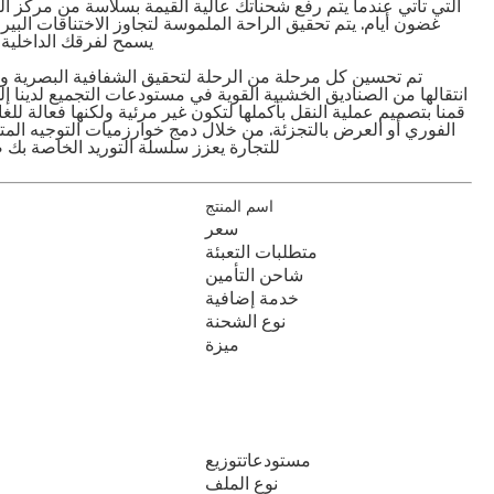
التي تأتي عندما يتم رفع شحناتك عالية القيمة بسلاسة من مركز ال
غضون أيام. يتم تحقيق الراحة الملموسة لتجاوز الاختناقات البير
يسمح لفرقك الداخلية ب
تم تحسين كل مرحلة من الرحلة لتحقيق الشفافية البصرية والسل
انتقالها من الصناديق الخشبية القوية في مستودعات التجميع لدينا إ
قمنا بتصميم عملية النقل بأكملها لتكون غير مرئية ولكنها فعالة ل
الفوري أو العرض بالتجزئة. من خلال دمج خوارزميات التوجيه المت
للتجارة يعزز سلسلة التوريد الخاصة بك ضد
اسم المنتج
سعر
متطلبات التعبئة
شاحن التأمين
خدمة إضافية
نوع الشحنة
ميزة
مستودعات
توزيع
نوع الملف